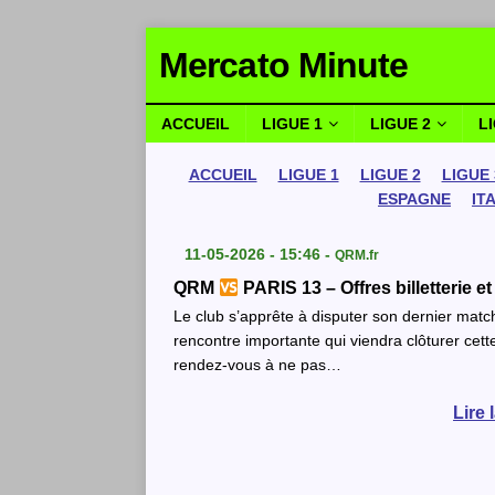
Mercato Minute
ACCUEIL
LIGUE 1
LIGUE 2
L
ACCUEIL
LIGUE 1
LIGUE 2
LIGUE 
ESPAGNE
IT
11-05-2026 - 15:46 -
QRM.fr
QRM
PARIS 13 – Offres billetterie e
Le club s’apprête à disputer son dernier matc
rencontre importante qui viendra clôturer cet
rendez-vous à ne pas…
Lire 