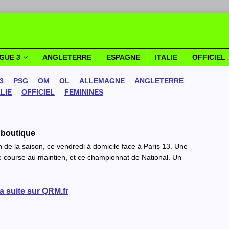
IGUE 3
ANGLETERRE
ESPAGNE
ITALIE
OFFICIEL
3
PSG
OM
OL
ALLEMAGNE
ANGLETERRE
ALIE
OFFICIEL
FEMININES
t boutique
h de la saison, ce vendredi à domicile face à Paris 13. Une
te course au maintien, et ce championnat de National. Un
la suite sur QRM.fr