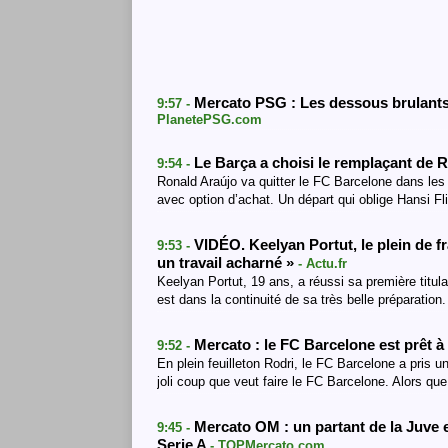
Mercato PSG : Les dessous brulants d
9:57 -
PlanetePSG.com
Le Barça a choisi le remplaçant de 
9:54 -
Ronald Araújo va quitter le FC Barcelone dans les 
avec option d’achat. Un départ qui oblige Hansi F
VIDÉO. Keelyan Portut, le plein de fr
9:53 -
un travail acharné »
- Actu.fr
Keelyan Portut, 19 ans, a réussi sa première titula
est dans la continuité de sa très belle préparation.
Mercato : le FC Barcelone est prêt à 
9:52 -
En plein feuilleton Rodri, le FC Barcelone a pris
joli coup que veut faire le FC Barcelone. Alors qu
Mercato OM : un partant de la Juve e
9:45 -
Serie A
- TOPMercato.com