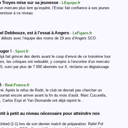
u Troyes mise sur sa jeunesse
- LEquipe.fr
un mercato plus lent qu’espéré, l’Estac fait confiance à ses jeunes
érenniser à ce niveau.
el Debbouze, est à l’essai à Angers
- LeFigaro.fr
 débuts avec l’équipe des moins de 19 ans d’Angers SCO.
ouger !
- Sport.fr
à fait grincer des dents avant le coup d’envoi de ce troisième tour
rs, les critiques ont redoublé, y compris à l’encontre d’un mercato
5, suivi par plus de 7 000 abonnés sur X, réclame un dégraissage
té
- Real-France.fr
é. Après le refus de Rodri, le club ne devrait pas chercher un
ourrait encore arriver avant la fin du mois d’août. Marc Cucurella,
, Carlos Espi et Yan Diomande ont déjà rejoint le…
etit à petit au niveau nécessaire pour atteindre nos
nited (1-1) lors de son dernier match de préparation. Rafel Pol