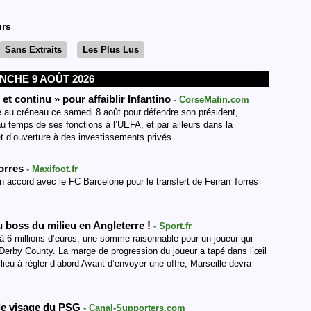
urs
Sans Extraits
Les Plus Lus
NCHE 9 AOÛT 2026
 et continu » pour affaiblir Infantino
- CorseMatin.com
ée au créneau ce samedi 8 août pour défendre son président,
 temps de ses fonctions à l’UEFA, et par ailleurs dans la
ojet d’ouverture à des investissements privés.
Torres
- Maxifoot.fr
n accord avec le FC Barcelone pour le transfert de Ferran Torres
 boss du milieu en Angleterre !
- Sport.fr
à 6 millions d’euros, une somme raisonnable pour un joueur qui
t Derby County. La marge de progression du joueur a tapé dans l’œil
ieu à régler d’abord Avant d’envoyer une offre, Marseille devra
 le visage du PSG
- Canal-Supporters.com