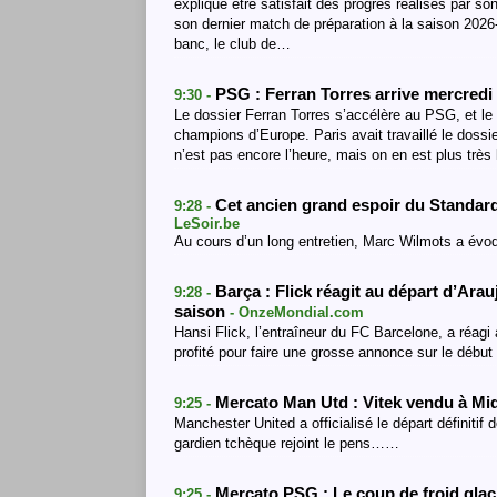
explique être satisfait des progrès réalisés par s
son dernier match de préparation à la saison 2026
banc, le club de…
PSG : Ferran Torres arrive mercred
9:30 -
Le dossier Ferran Torres s’accélère au PSG, et l
champions d’Europe. Paris avait travaillé le doss
n’est pas encore l’heure, mais on en est plus trè
Cet ancien grand espoir du Standard 
9:28 -
LeSoir.be
Au cours d’un long entretien, Marc Wilmots a évoq
Barça : Flick réagit au départ d’Ara
9:28 -
saison
- OnzeMondial.com
Hansi Flick, l’entraîneur du FC Barcelone, a réagi
profité pour faire une grosse annonce sur le début
Mercato Man Utd : Vitek vendu à Mi
9:25 -
Manchester United a officialisé le départ définiti
gardien tchèque rejoint le pens……
Mercato PSG : Le coup de froid glac
9:25 -