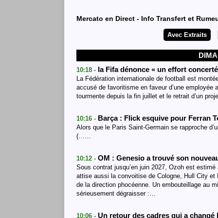
Mercato en Direct - Info Transfert et Rume
Avec Extraits
DIMA
la Fifa dénonce « un effort concerté
10:18 -
La Fédération internationale de football est mont
accusé de favoritisme en faveur d’une employée au
tourmente depuis la fin juillet et le retrait d’un pr
Barça : Flick esquive pour Ferran 
10:16 -
Alors que le Paris Saint-Germain se rapproche d’u
(……
OM : Genesio a trouvé son nouveau
10:12 -
Sous contrat jusqu’en juin 2027, Ozoh est estimé 
attise aussi la convoitise de Cologne, Hull City e
de la direction phocéenne. Un embouteillage au mil
sérieusement dégraisser :…
Un retour des cadres qui a changé
10:06 -