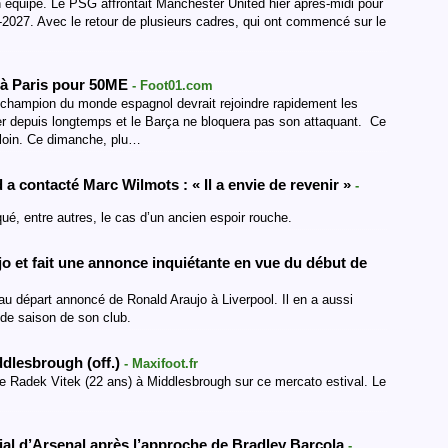
on équipe. Le PSG affrontait Manchester United hier après-midi pour
-2027. Avec le retour de plusieurs cadres, qui ont commencé sur le
i à Paris pour 50ME
- Foot01.com
e champion du monde espagnol devrait rejoindre rapidement les
ier depuis longtemps et le Barça ne bloquera pas son attaquant. Ce
s loin. Ce dimanche, plu…
a contacté Marc Wilmots : « Il a envie de revenir »
-
ué, entre autres, le cas d’un ancien espoir rouche.
ujo et fait une annonce inquiétante en vue du début de
 au départ annoncé de Ronald Araujo à Liverpool. Il en a aussi
 de saison de son club.
ddlesbrough (off.)
- Maxifoot.fr
f de Radek Vitek (22 ans) à Middlesbrough sur ce mercato estival. Le
ial d’Arsenal après l’approche de Bradley Barcola
-