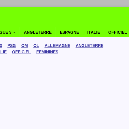
IGUE 3
ANGLETERRE
ESPAGNE
ITALIE
OFFICIEL
3
PSG
OM
OL
ALLEMAGNE
ANGLETERRE
ALIE
OFFICIEL
FEMININES