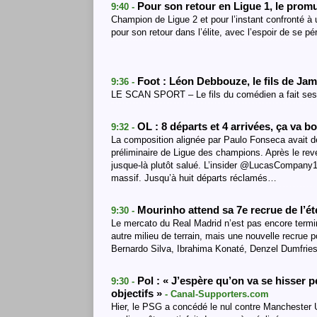
Pour son retour en Ligue 1, le prom
9:40 -
Champion de Ligue 2 et pour l’instant confronté à 
pour son retour dans l’élite, avec l’espoir de se p
Foot : Léon Debbouze, le fils de Jam
9:36 -
LE SCAN SPORT – Le fils du comédien a fait ses
OL : 8 départs et 4 arrivées, ça va b
9:32 -
La composition alignée par Paulo Fonseca avait déj
préliminaire de Ligue des champions. Après le reve
jusque-là plutôt salué. L’insider @LucasCompany1
massif. Jusqu’à huit départs réclamés…
Mourinho attend sa 7e recrue de l’é
9:30 -
Le mercato du Real Madrid n’est pas encore termin
autre milieu de terrain, mais une nouvelle recrue p
Bernardo Silva, Ibrahima Konaté, Denzel Dumfries
Pol : « J’espère qu’on va se hisser p
9:30 -
objectifs »
- Canal-Supporters.com
Hier, le PSG a concédé le nul contre Manchester U