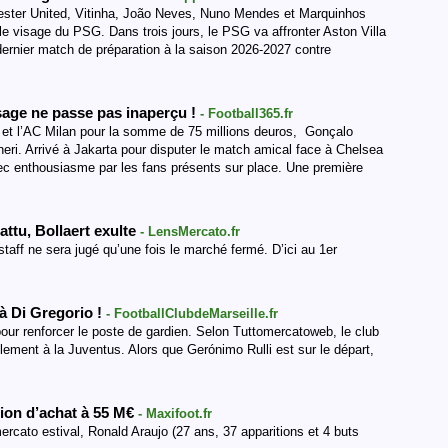
hester United, Vitinha, João Neves, Nuno Mendes et Marquinhos
é le visage du PSG. Dans trois jours, le PSG va affronter Aston Villa
 dernier match de préparation à la saison 2026-2027 contre
age ne passe pas inaperçu !
- Football365.fr
 A et l’AC Milan pour la somme de 75 millions deuros, Gonçalo
ri. Arrivé à Jakarta pour disputer le match amical face à Chelsea
avec enthousiasme par les fans présents sur place. Une première
attu, Bollaert exulte
- LensMercato.fr
taff ne sera jugé qu’une fois le marché fermé. D’ici au 1er
 à Di Gregorio !
- FootballClubdeMarseille.fr
our renforcer le poste de gardien. Selon Tuttomercatoweb, le club
lement à la Juventus. Alors que Gerónimo Rulli est sur le départ,
tion d’achat à 55 M€
- Maxifoot.fr
ercato estival, Ronald Araujo (27 ans, 37 apparitions et 4 buts