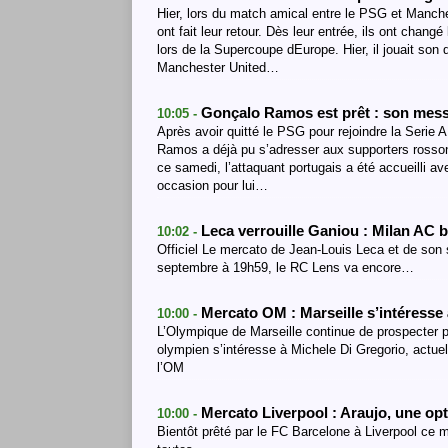
Hier, lors du match amical entre le PSG et Manc
ont fait leur retour. Dès leur entrée, ils ont chang
lors de la Supercoupe dEurope. Hier, il jouait son
Manchester United…
Gonçalo Ramos est prêt : son mess
10:05 -
Après avoir quitté le PSG pour rejoindre la Serie
Ramos a déjà pu s’adresser aux supporters rossone
ce samedi, l’attaquant portugais a été accueilli 
occasion pour lui…
Leca verrouille Ganiou : Milan AC b
10:02 -
Officiel Le mercato de Jean‑Louis Leca et de son s
septembre à 19h59, le RC Lens va encore…
Mercato OM : Marseille s’intéresse
10:00 -
L’Olympique de Marseille continue de prospecter p
olympien s’intéresse à Michele Di Gregorio, actuel
l’OM
Mercato Liverpool : Araujo, une op
10:00 -
Bientôt prêté par le FC Barcelone à Liverpool ce m