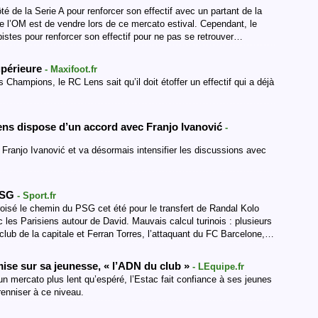
é de la Serie A pour renforcer son effectif avec un partant de la
de l’OM est de vendre lors de ce mercato estival. Cependant, le
istes pour renforcer son effectif pour ne pas se retrouver…
upérieure
- Maxifoot.fr
Champions, le RC Lens sait qu’il doit étoffer un effectif qui a déjà
ens dispose d’un accord avec Franjo Ivanović
-
Franjo Ivanović et va désormais intensifier les discussions avec
 PSG
- Sport.fr
croisé le chemin du PSG cet été pour le transfert de Randal Kolo
les Parisiens autour de David. Mauvais calcul turinois : plusieurs
club de la capitale et Ferran Torres, l’attaquant du FC Barcelone,…
mise sur sa jeunesse, « l’ADN du club »
- LEquipe.fr
un mercato plus lent qu’espéré, l’Estac fait confiance à ses jeunes
érenniser à ce niveau.