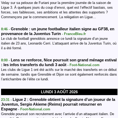
Velay sur sa pelouse de Furiani pour la première journée de la saison de
Ligue 3. À quelques jours du coup d’envoi, quel est l’effectif bastiais, ses
forces, ses faiblesses, ses ambitions et les attentes des supporters ?
Commençons par le commencement. La relégation en Ligue…
Grenoble : un jeune footballeur italien signe au GF38, en
8:46 -
provenance de la Juventus Turin
- FranceBleu.fr
Le club de football grenoblois annonce ce lundi la signature d’un jeune
italien de 23 ans, Leonardo Cerri. L’attaquant arrive de la Juventus Turin, où
il a été formé.
Lens se renforce, Nice poursuit son grand ménage estival
8:00 -
: les infos transferts du lundi 3 août
- Foot-National.com
Les clubs de Ligue 1 ont été actifs sur le marché des transferts en ce début
de semaine. tandis que Grenoble et Dijon se sont également renforcés dans
l’antichambre de l’élite ce lundi.
LUNDI 3 AOÛT 2026
Ligue 2 : Grenoble obtient la signature d’un joueur de la
23:31 -
Juventus, Sergio Akieme (Reims) pourrait retourner en
Espagne
- Foot-National.com
Grenoble poursuit son recrutement avec l’arrivée d’un attaquant italien. De