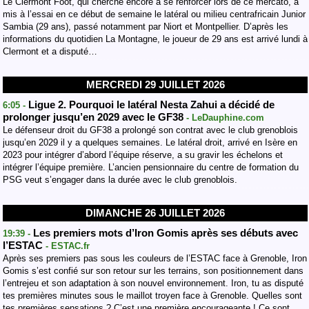
Le Clermont Foot, qui cherche encore à se renforcer lors de ce mercato, a
mis à l’essai en ce début de semaine le latéral ou milieu centrafricain Junior
Sambia (29 ans), passé notamment par Niort et Montpellier. D’après les
informations du quotidien La Montagne, le joueur de 29 ans est arrivé lundi à
Clermont et a disputé…
MERCREDI 29 JUILLET 2026
Ligue 2. Pourquoi le latéral Nesta Zahui a décidé de
6:05 -
prolonger jusqu’en 2029 avec le GF38
- LeDauphine.com
Le défenseur droit du GF38 a prolongé son contrat avec le club grenoblois
jusqu’en 2029 il y a quelques semaines. Le latéral droit, arrivé en Isère en
2023 pour intégrer d’abord l’équipe réserve, a su gravir les échelons et
intégrer l’équipe première. L’ancien pensionnaire du centre de formation du
PSG veut s’engager dans la durée avec le club grenoblois.
DIMANCHE 26 JUILLET 2026
Les premiers mots d’Iron Gomis après ses débuts avec
19:39 -
l’ESTAC
- ESTAC.fr
Après ses premiers pas sous les couleurs de l’ESTAC face à Grenoble, Iron
Gomis s’est confié sur son retour sur les terrains, son positionnement dans
l’entrejeu et son adaptation à son nouvel environnement. Iron, tu as disputé
tes premières minutes sous le maillot troyen face à Grenoble. Quelles sont
tes premières sensations ? C’est une première encourageante ! Ce sont…