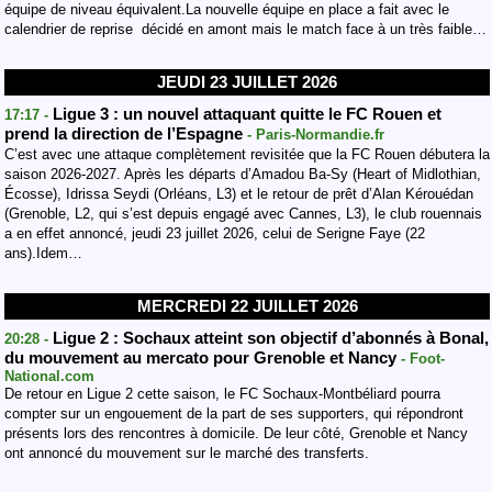
équipe de niveau équivalent.La nouvelle équipe en place a fait avec le
calendrier de reprise décidé en amont mais le match face à un très faible…
JEUDI 23 JUILLET 2026
Ligue 3 : un nouvel attaquant quitte le FC Rouen et
17:17 -
prend la direction de l’Espagne
- Paris-Normandie.fr
C’est avec une attaque complètement revisitée que la FC Rouen débutera la
saison 2026-2027. Après les départs d’Amadou Ba-Sy (Heart of Midlothian,
Écosse), Idrissa Seydi (Orléans, L3) et le retour de prêt d’Alan Kérouédan
(Grenoble, L2, qui s’est depuis engagé avec Cannes, L3), le club rouennais
a en effet annoncé, jeudi 23 juillet 2026, celui de Serigne Faye (22
ans).Idem…
MERCREDI 22 JUILLET 2026
Ligue 2 : Sochaux atteint son objectif d’abonnés à Bonal,
20:28 -
du mouvement au mercato pour Grenoble et Nancy
- Foot-
National.com
De retour en Ligue 2 cette saison, le FC Sochaux-Montbéliard pourra
compter sur un engouement de la part de ses supporters, qui répondront
présents lors des rencontres à domicile. De leur côté, Grenoble et Nancy
ont annoncé du mouvement sur le marché des transferts.