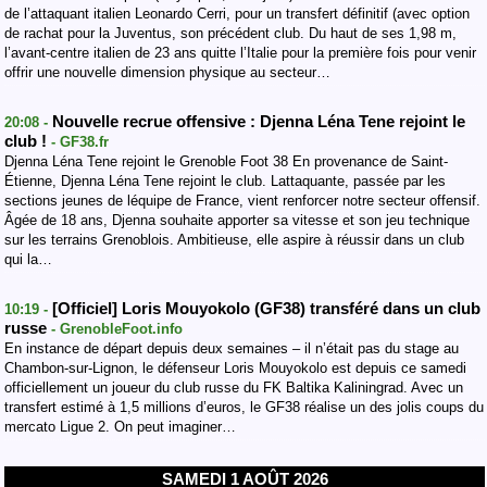
de l’attaquant italien Leonardo Cerri, pour un transfert définitif (avec option
de rachat pour la Juventus, son précédent club. Du haut de ses 1,98 m,
l’avant-centre italien de 23 ans quitte l’Italie pour la première fois pour venir
offrir une nouvelle dimension physique au secteur…
Nouvelle recrue offensive : Djenna Léna Tene rejoint le
20:08 -
club !
- GF38.fr
Djenna Léna Tene rejoint le Grenoble Foot 38 En provenance de Saint-
Étienne, Djenna Léna Tene rejoint le club. Lattaquante, passée par les
sections jeunes de léquipe de France, vient renforcer notre secteur offensif.
Âgée de 18 ans, Djenna souhaite apporter sa vitesse et son jeu technique
sur les terrains Grenoblois. Ambitieuse, elle aspire à réussir dans un club
qui la…
[Officiel] Loris Mouyokolo (GF38) transféré dans un club
10:19 -
russe
- GrenobleFoot.info
En instance de départ depuis deux semaines – il n’était pas du stage au
Chambon-sur-Lignon, le défenseur Loris Mouyokolo est depuis ce samedi
officiellement un joueur du club russe du FK Baltika Kaliningrad. Avec un
transfert estimé à 1,5 millions d’euros, le GF38 réalise un des jolis coups du
mercato Ligue 2. On peut imaginer…
SAMEDI 1 AOÛT 2026