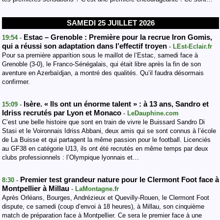
SAMEDI 25 JUILLET 2026
Estac – Grenoble : Première pour la recrue Iron Gomis,
19:54 -
qui a réussi son adaptation dans l’effectif troyen
- LEst-Eclair.fr
Pour sa première apparition sous le maillot de l’Estac, samedi face à
Grenoble (3-0), le Franco-Sénégalais, qui était libre après la fin de son
aventure en Azerbaïdjan, a montré des qualités. Qu’il faudra désormais
confirmer.
Isère. « Ils ont un énorme talent » : à 13 ans, Sandro et
15:09 -
Idriss recrutés par Lyon et Monaco
- LeDauphine.com
C’est une belle histoire que sont en train de vivre le Buissard Sandro Di
Stasi et le Voironnais Idriss Abbani, deux amis qui se sont connus à l’école
de La Buisse et qui partagent la même passion pour le football. Licenciés
au GF38 en catégorie U13, ils ont été recrutés en même temps par deux
clubs professionnels : l’Olympique lyonnais et…
Premier test grandeur nature pour le Clermont Foot face à
8:30 -
Montpellier à Millau
- LaMontagne.fr
Après Orléans, Bourges, Andrézieux et Quevilly-Rouen, le Clermont Foot
dispute, ce samedi (coup d’envoi à 18 heures), à Millau, son cinquième
match de préparation face à Montpellier. Ce sera le premier face à une