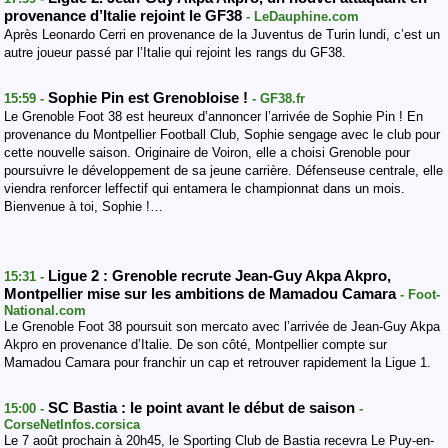
provenance d’Italie rejoint le GF38
- LeDauphine.com
Après Leonardo Cerri en provenance de la Juventus de Turin lundi, c’est un
autre joueur passé par l’Italie qui rejoint les rangs du GF38.
Sophie Pin est Grenobloise !
15:59 -
- GF38.fr
Le Grenoble Foot 38 est heureux d’annoncer l’arrivée de Sophie Pin ! En
provenance du Montpellier Football Club, Sophie sengage avec le club pour
cette nouvelle saison. Originaire de Voiron, elle a choisi Grenoble pour
poursuivre le développement de sa jeune carrière. Défenseuse centrale, elle
viendra renforcer leffectif qui entamera le championnat dans un mois.
Bienvenue à toi, Sophie !…
Ligue 2 : Grenoble recrute Jean-Guy Akpa Akpro,
15:31 -
Montpellier mise sur les ambitions de Mamadou Camara
- Foot-
National.com
Le Grenoble Foot 38 poursuit son mercato avec l’arrivée de Jean-Guy Akpa
Akpro en provenance d’Italie. De son côté, Montpellier compte sur
Mamadou Camara pour franchir un cap et retrouver rapidement la Ligue 1.
SC Bastia : le point avant le début de saison
15:00 -
-
CorseNetInfos.corsica
Le 7 août prochain à 20h45, le Sporting Club de Bastia recevra Le Puy-en-