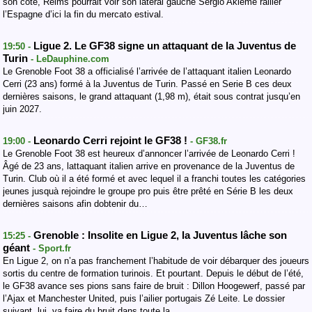
son côté, Reims pourrait voir son latéral gauche Sergio Akieme rallier
l’Espagne d’ici la fin du mercato estival.
Ligue 2. Le GF38 signe un attaquant de la Juventus de
19:50 -
Turin
- LeDauphine.com
Le Grenoble Foot 38 a officialisé l’arrivée de l’attaquant italien Leonardo
Cerri (23 ans) formé à la Juventus de Turin. Passé en Serie B ces deux
dernières saisons, le grand attaquant (1,98 m), était sous contrat jusqu’en
juin 2027.
Leonardo Cerri rejoint le GF38 !
19:00 -
- GF38.fr
Le Grenoble Foot 38 est heureux d’annoncer l’arrivée de Leonardo Cerri !
Âgé de 23 ans, lattaquant italien arrive en provenance de la Juventus de
Turin. Club où il a été formé et avec lequel il a franchi toutes les catégories
jeunes jusquà rejoindre le groupe pro puis être prêté en Série B les deux
dernières saisons afin dobtenir du…
Grenoble : Insolite en Ligue 2, la Juventus lâche son
15:25 -
géant
- Sport.fr
En Ligue 2, on n’a pas franchement l’habitude de voir débarquer des joueurs
sortis du centre de formation turinois. Et pourtant. Depuis le début de l’été,
le GF38 avance ses pions sans faire de bruit : Dillon Hoogewerf, passé par
l’Ajax et Manchester United, puis l’ailier portugais Zé Leite. Le dossier
suivant, lui, va faire du bruit dans toute la…