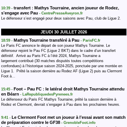
transfert : Mathys Tourraine, ancien joueur de Rodez,
10:39 -
s’engage avec Pau
- CentrePresseAveyron.fr
Le défenseur s’est engagé pour deux saisons avec Pau, club de Ligue 2.
JEUDI 30 JUILLET 2026
Mathys Tourraine transféré à Pau
18:59 -
- ParisFC.fr
Le Paris FC annonce le départ de son joueur Mathys Tourraine. Le
défenseur rejoint le Pau FC (Ligue 2 BKT) dans le cadre d’un transfert
définitif. Arrivé au Paris FC à l’été 2024, Mathys Tourraine a
largement contribué (30 matches disputés toutes compétitions
confondues) à l’historique saison 2024-2025, ponctuée par une montée en
Ligue 1. Prêté la saison dernière au Rodez AF (Ligue 2) puis au Clermont
Foot à…
Foot – Pau FC : le latéral droit Mathys Tourraine attendu
15:45 -
en Béarn
- LaRepubliquedesPyrenees.fr
Le défenseur du Paris FC Mathys Tourraine, prêté la saison dernière à
Rodez et Clermont, devrait s’engager à Pau dans les prochaines heures.
Le Clermont Foot met un joueur à l’essai avant son match
9:41 -
de préparation contre le GF38
- GrenobleFoot.info