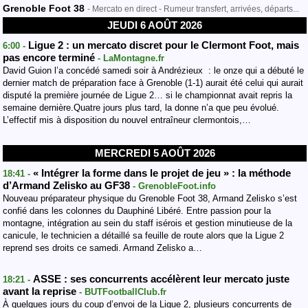
Grenoble Foot 38
- Mercato en direct - Rumeur transfert, arrivées, départs...
JEUDI 6 AOÛT 2026
Ligue 2 : un mercato discret pour le Clermont Foot, mais
6:00 -
pas encore terminé
- LaMontagne.fr
David Guion l’a concédé samedi soir à Andrézieux : le onze qui a débuté le
dernier match de préparation face à Grenoble (1-1) aurait été celui qui aurait
disputé la première journée de Ligue 2… si le championnat avait repris la
semaine dernière.Quatre jours plus tard, la donne n’a que peu évolué.
L’effectif mis à disposition du nouvel entraîneur clermontois,…
MERCREDI 5 AOÛT 2026
« Intégrer la forme dans le projet de jeu » : la méthode
18:41 -
d’Armand Zelisko au GF38
- GrenobleFoot.info
Nouveau préparateur physique du Grenoble Foot 38, Armand Zelisko s’est
confié dans les colonnes du Dauphiné Libéré. Entre passion pour la
montagne, intégration au sein du staff isérois et gestion minutieuse de la
canicule, le technicien a détaillé sa feuille de route alors que la Ligue 2
reprend ses droits ce samedi. Armand Zelisko a…
ASSE : ses concurrents accélèrent leur mercato juste
18:21 -
avant la reprise
- BUTFootballClub.fr
À quelques jours du coup d’envoi de la Ligue 2, plusieurs concurrents de