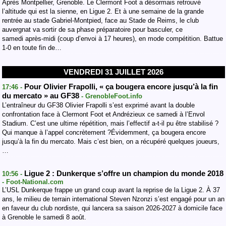
Après Montpellier, Grenoble. Le Clermont Foot a désormais retrouvé
l’altitude qui est la sienne, en Ligue 2. Et à une semaine de la grande
rentrée au stade Gabriel-Montpied, face au Stade de Reims, le club
auvergnat va sortir de sa phase préparatoire pour basculer, ce
samedi après-midi (coup d’envoi à 17 heures), en mode compétition. Battue
1-0 en toute fin de…
VENDREDI 31 JUILLET 2026
Pour Olivier Frapolli, « ça bougera encore jusqu’à la fin
17:46 -
du mercato » au GF38
- GrenobleFoot.info
L’entraîneur du GF38 Olivier Frapolli s’est exprimé avant la double
confrontation face à Clermont Foot et Andrézieux ce samedi à l’Envol
Stadium. C’est une ultime répétition, mais l’effectif a-t-il pu être stabilisé ?
Qui manque à l’appel concrètement ?Évidemment, ça bougera encore
jusqu’à la fin du mercato. Mais c’est bien, on a récupéré quelques joueurs,
…
Ligue 2 : Dunkerque s’offre un champion du monde 2018
10:56 -
- Foot-National.com
L’USL Dunkerque frappe un grand coup avant la reprise de la Ligue 2. À 37
ans, le milieu de terrain international Steven Nzonzi s’est engagé pour un an
en faveur du club nordiste, qui lancera sa saison 2026-2027 à domicile face
à Grenoble le samedi 8 août.