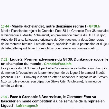
Maëlle Richelandet, notre deuxième recrue !
10:44 -
- GF38.fr
Maëlle Richelandet rejoint le Grenoble Foot 38 Le Grenoble Foot 38 souhaite
la bienvenue à Maëlle Richelandet, en provenance directe du DFCO (Dijon).
Âgée de 18 ans, la joueuse originaire de Dijon devient la deuxième recrue
de ce mercato féminin. Latérale droite, spécialiste de la percussion et du jeu
de tête, elle rejoint leffectif grenoblois pour relever un nouveau défi.…
Ligue 2. Premier adversaire du GF38, Dunkerque accueille
7:51 -
un champion du monde
- GrenobleFoot.info
Les joueurs du GF38 auront peut être l’occasion de se frotter à un champion
du monde à l’occasion de la première journée de Ligue 2 le samedi 8 août
prochain. L’USL Dunkerque vient en effet d’annoncer la signature de Steven
Nzonzi. Libre depuis son départ de Stoke City (Angleterre), le milieu de
terrain va donc…
Face à Grenoble à Andrézieux, le Clermont Foot va
7:00 -
basculer en mode compétition à une semaine de la reprise en
Ligue 2
- LaMontagne.fr