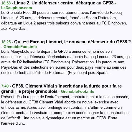
Ligue 2. Un défenseur central débarque au GF38
18:53 -
-
LeDauphine.com
Le Grenoble Foot 38 poursuit son recrutement avec l’arrivée de Farouq
Limouri. À 23 ans, le défenseur central, formé au Sparta Rotterdam,
débarque en Ligue 2 après trois saisons convaincantes au FC Eindhoven,
aux Pays-Bas.
Qui est Farouq Limouri, le nouveau défenseur du GF38 ?
18:25 -
- GrenobleFoot.info
Loris Mouyokolo sur le départ, le GF38 a annoncé le nom de son
successeur : le défenseur néerlandais-marocain Farouq Limouri, 23 ans, qui
arrive de D2 hollandaise (FC Eindhoven). Présentation. Un parcours aux
Pays-Bas et des sélections en jeunes pour deux pays Formé au sein des
écoles de football d’élite de Rotterdam (Feyenoord puis Sparta…
GF38. Clément Vidal s’inscrit dans la durée pour faire
7:49 -
grandir le projet grenoblois
- GrenobleFoot.info
Présent dès la reprise de l’entraînement, contrairement à la saison passée,
le défenseur du GF38 Clément Vidal aborde ce nouvel exercice avec
enthousiasme. Après avoir prolongé son contrat, il s’affirme comme un
élément central du vestiaire et compte bien accompagner la reconstruction
de l’effectif. Une nouvelle dynamique est en marche au GF38. Entre
l’arrivée d’un…