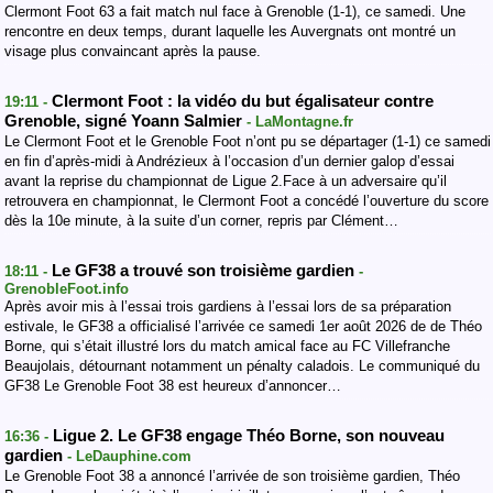
Clermont Foot 63 a fait match nul face à Grenoble (1-1), ce samedi. Une
rencontre en deux temps, durant laquelle les Auvergnats ont montré un
visage plus convaincant après la pause.
Clermont Foot : la vidéo du but égalisateur contre
19:11 -
Grenoble, signé Yoann Salmier
- LaMontagne.fr
Le Clermont Foot et le Grenoble Foot n’ont pu se départager (1-1) ce samedi
en fin d’après-midi à Andrézieux à l’occasion d’un dernier galop d’essai
avant la reprise du championnat de Ligue 2.Face à un adversaire qu’il
retrouvera en championnat, le Clermont Foot a concédé l’ouverture du score
dès la 10e minute, à la suite d’un corner, repris par Clément…
Le GF38 a trouvé son troisième gardien
18:11 -
-
GrenobleFoot.info
Après avoir mis à l’essai trois gardiens à l’essai lors de sa préparation
estivale, le GF38 a officialisé l’arrivée ce samedi 1er août 2026 de de Théo
Borne, qui s’était illustré lors du match amical face au FC Villefranche
Beaujolais, détournant notamment un pénalty caladois. Le communiqué du
GF38 Le Grenoble Foot 38 est heureux d’annoncer…
Ligue 2. Le GF38 engage Théo Borne, son nouveau
16:36 -
gardien
- LeDauphine.com
Le Grenoble Foot 38 a annoncé l’arrivée de son troisième gardien, Théo