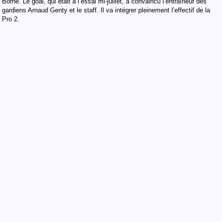
Borne. Le goal, qui était à l’essai mi-juillet, a convaincu l’entraîneur des
gardiens Arnaud Genty et le staff. Il va intégrer pleinement l’effectif de la
Pro 2.