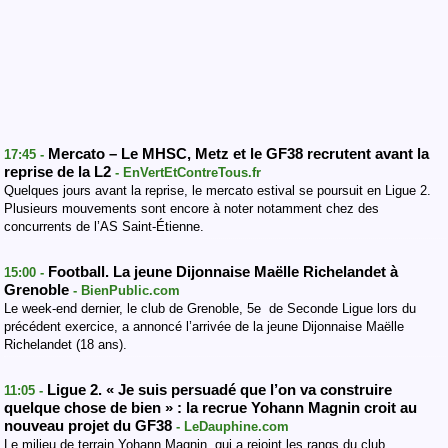
Mercato – Le MHSC, Metz et le GF38 recrutent avant la
17:45 -
reprise de la L2
- EnVertEtContreTous.fr
Quelques jours avant la reprise, le mercato estival se poursuit en Ligue 2.
Plusieurs mouvements sont encore à noter notamment chez des
concurrents de l’AS Saint-Étienne.
Football. La jeune Dijonnaise Maëlle Richelandet à
15:00 -
Grenoble
- BienPublic.com
Le week-end dernier, le club de Grenoble, 5e de Seconde Ligue lors du
précédent exercice, a annoncé l’arrivée de la jeune Dijonnaise Maëlle
Richelandet (18 ans).
Ligue 2. « Je suis persuadé que l’on va construire
11:05 -
quelque chose de bien » : la recrue Yohann Magnin croit au
nouveau projet du GF38
- LeDauphine.com
Le milieu de terrain Yohann Magnin, qui a rejoint les rangs du club