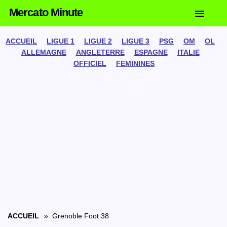
Mercato Minute
ACCUEIL
LIGUE 1
LIGUE 2
LIGUE 3
PSG
OM
OL
ALLEMAGNE
ANGLETERRE
ESPAGNE
ITALIE
OFFICIEL
FEMININES
ACCUEIL
» Grenoble Foot 38