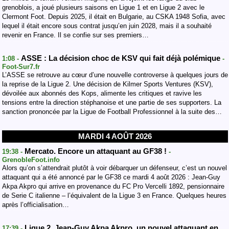
grenoblois, a joué plusieurs saisons en Ligue 1 et en Ligue 2 avec le
Clermont Foot. Depuis 2025, il était en Bulgarie, au CSKA 1948 Sofia, avec
lequel il était encore sous contrat jusqu’en juin 2028, mais il a souhaité
revenir en France. Il se confie sur ses premiers…
ASSE : La décision choc de KSV qui fait déjà polémique
1:08 -
-
Foot-Sur7.fr
L’ASSE se retrouve au cœur d’une nouvelle controverse à quelques jours de
la reprise de la Ligue 2. Une décision de Kilmer Sports Ventures (KSV),
dévoilée aux abonnés des Kops, alimente les critiques et ravive les
tensions entre la direction stéphanoise et une partie de ses supporters. ‎La
sanction prononcée par la Ligue de Football Professionnel à la suite des…
MARDI 4 AOÛT 2026
Mercato. Encore un attaquant au GF38 !
19:38 -
-
GrenobleFoot.info
Alors qu’on s’attendrait plutôt à voir débarquer un défenseur, c’est un nouvel
attaquant qui a été annoncé par le GF38 ce mardi 4 août 2026 : Jean-Guy
Akpa Akpro qui arrive en provenance du FC Pro Vercelli 1892, pensionnaire
de Serie C italienne – l’équivalent de la Ligue 3 en France. Quelques heures
après l’officialisation…
Ligue 2. Jean-Guy Akpa Akpro, un nouvel attaquant en
17:39 -