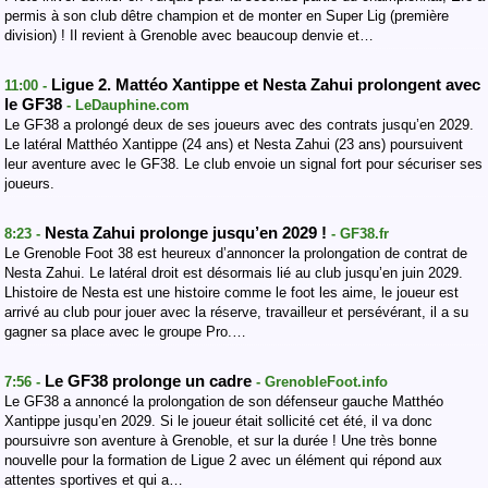
permis à son club dêtre champion et de monter en Super Lig (première
division) ! Il revient à Grenoble avec beaucoup denvie et…
Ligue 2. Mattéo Xantippe et Nesta Zahui prolongent avec
11:00 -
le GF38
- LeDauphine.com
Le GF38 a prolongé deux de ses joueurs avec des contrats jusqu’en 2029.
Le latéral Matthéo Xantippe (24 ans) et Nesta Zahui (23 ans) poursuivent
leur aventure avec le GF38. Le club envoie un signal fort pour sécuriser ses
joueurs.
Nesta Zahui prolonge jusqu’en 2029 !
8:23 -
- GF38.fr
Le Grenoble Foot 38 est heureux d’annoncer la prolongation de contrat de
Nesta Zahui. Le latéral droit est désormais lié au club jusqu’en juin 2029.
Lhistoire de Nesta est une histoire comme le foot les aime, le joueur est
arrivé au club pour jouer avec la réserve, travailleur et persévérant, il a su
gagner sa place avec le groupe Pro.…
Le GF38 prolonge un cadre
7:56 -
- GrenobleFoot.info
Le GF38 a annoncé la prolongation de son défenseur gauche Matthéo
Xantippe jusqu’en 2029. Si le joueur était sollicité cet été, il va donc
poursuivre son aventure à Grenoble, et sur la durée ! Une très bonne
nouvelle pour la formation de Ligue 2 avec un élément qui répond aux
attentes sportives et qui a…