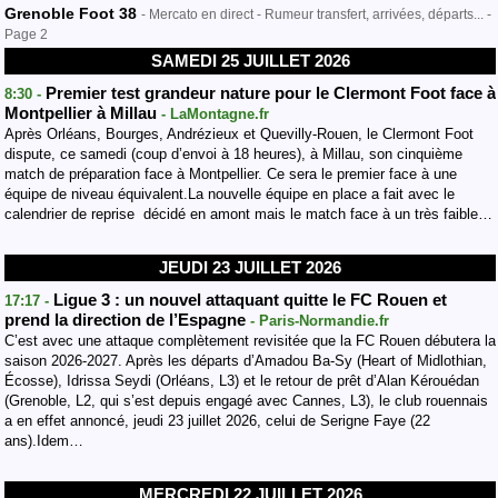
Grenoble Foot 38
- Mercato en direct - Rumeur transfert, arrivées, départs... -
Page 2
SAMEDI 25 JUILLET 2026
Premier test grandeur nature pour le Clermont Foot face à
8:30 -
Montpellier à Millau
- LaMontagne.fr
Après Orléans, Bourges, Andrézieux et Quevilly-Rouen, le Clermont Foot
dispute, ce samedi (coup d’envoi à 18 heures), à Millau, son cinquième
match de préparation face à Montpellier. Ce sera le premier face à une
équipe de niveau équivalent.La nouvelle équipe en place a fait avec le
calendrier de reprise décidé en amont mais le match face à un très faible…
JEUDI 23 JUILLET 2026
Ligue 3 : un nouvel attaquant quitte le FC Rouen et
17:17 -
prend la direction de l’Espagne
- Paris-Normandie.fr
C’est avec une attaque complètement revisitée que la FC Rouen débutera la
saison 2026-2027. Après les départs d’Amadou Ba-Sy (Heart of Midlothian,
Écosse), Idrissa Seydi (Orléans, L3) et le retour de prêt d’Alan Kérouédan
(Grenoble, L2, qui s’est depuis engagé avec Cannes, L3), le club rouennais
a en effet annoncé, jeudi 23 juillet 2026, celui de Serigne Faye (22
ans).Idem…
MERCREDI 22 JUILLET 2026