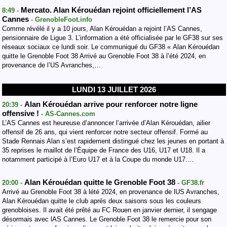
Mercato. Alan Kérouédan rejoint officiellement l’AS
8:49 -
Cannes
- GrenobleFoot.info
Comme révélé il y a 10 jours, Alan Kérouédan a rejoint l’AS Cannes,
pensionnaire de Ligue 3. L’information a été officialisée par le GF38 sur ses
réseaux sociaux ce lundi soir. Le communiqué du GF38 « Alan Kérouédan
quitte le Grenoble Foot 38 Arrivé au Grenoble Foot 38 à l’été 2024, en
provenance de l’US Avranches,…
LUNDI 13 JUILLET 2026
Alan Kérouédan arrive pour renforcer notre ligne
20:39 -
offensive !
- AS-Cannes.com
L’AS Cannes est heureuse d’annoncer l’arrivée d’Alan Kérouédan, ailier
offensif de 26 ans, qui vient renforcer notre secteur offensif. Formé au
Stade Rennais Alan s’est rapidement distingué chez les jeunes en portant à
35 reprises le maillot de l’Équipe de France des U16, U17 et U18. Il a
notamment participé à l’Euro U17 et à la Coupe du monde U17.…
Alan Kérouédan quitte le Grenoble Foot 38
20:00 -
- GF38.fr
Arrivé au Grenoble Foot 38 à lété 2024, en provenance de lUS Avranches,
Alan Kérouédan quitte le club après deux saisons sous les couleurs
grenobloises. Il avait été prêté au FC Rouen en janvier dernier, il sengage
désormais avec lAS Cannes. Le Grenoble Foot 38 le remercie pour son