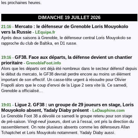
les prochaines heures.
DIMANCHE 19 JUILLET 2026
Mercato : le défenseur de Grenoble Loris Mouyokolo
21:16 -
vers la Russie
- LEquipe.fr
Après deux saisons à Grenoble, le défenseur central Loris Mouyokolo se
rapproche du club de Baltika, en D1 russe.
GF38. Face aux départs, la défense devient un chantier
19:16 -
prioritaire
- GrenobleFoot.info
Alors que les départs ont déjà été nombreux dans le secteur défensif depuis
le début du mercato, le GF38 devrait perdre encore au moins un élément
important de son effectif. Un casse-tête urgent à résoudre pour Olivier
Frapolli alors que le coup d’envoi de la Ligue 2 sera vite là. Ce samedi,
Grenoble a officialisé…
Ligue 2. GF38 : un groupe de 29 joueurs en stage, Loris
19:01 -
Mouyokolo absent, Yadaly Diaby présent
- LeDauphine.com
Le Grenoble Foot 38 a dévoilé ce samedi le groupe retenu pour son stage
de pré-saison. Vingt-neuf joueurs, dont un à l’essai, ont pris la direction du
rassemblement. On note plusieurs absents comme les défenseurs Allan
Tchaptchet et Loris Mouyokolo notamment. Yadaly Diaby aussi.