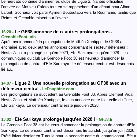
Le mercato continue d’animer les clubs de Ligue 2. Nantes officialise
l’arrivée de Mathieu Cafaro tout en se rapprochant d’un départ pour Alban
Lafont, Sochaux voit partir Aymen Boutoutaou vers la Roumanie, tandis que
Reims et Grenoble misent sur l’avenir.
Le GF38 annonce deux autres prolongations
16:20 -
-
GrenobleFoot.info
Après avoir annoncé la prolongation de Matthéo Xantippe, le GF38 a
enchainé avec deux autres annonces concernant le secteur défenseur :
Nesta Zahui a prolongé jusqu’en 2029, Efe Sarikaya jusqu’en 2028. Les
communiqués du club Le Grenoble Foot 38 est heureux d’annoncer la
prolongation de contrat d’Efe Sarıkaya. Le défenseur central est désormais
lié au…
Ligue 2. Une nouvelle prolongation au GF38 avec un
14:07 -
défenseur central
- LeDauphine.com
Les prolongations se succèdent au Grenoble Foot 38. Après Clément Vidal,
Nesta Zahui et Matthéo Xantippe, le club annonce cette fois celle du Turc,
Efe Sarikaya. Le défenseur central reste jusqu’en 2028.
Efe Sarıkaya prolonge jusqu’en 2028 !
13:02 -
- GF38.fr
Le Grenoble Foot 38 est heureux d’annoncer la prolongation de contrat dEfe
Sarıkaya. Le défenseur central est désormais lié au club jusqu’en juin 2028.
Prêté lhiver dernier en Turquie pour la seconde partie du championnat, Efe a