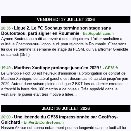
VENDREDI 17 JUILLET 2026
Ligue 2. Le FC Sochaux termine son stage sans
20:35 -
Boutoutaou, parti signer en Roumanie
- EstRepublicain.fr
Aymen Boutoutaou a dit au revoir à ses coéquipiers. L’ailier sochalien a
quitté le Chambon-sur-Lignon jeudi pour rejoindre la Roumanie. C’est sans
lui que se termine la semaine de stage du FCSM, qui va affronter Grenoble
ce samedi (15 h).
Matthéo Xantippe prolonge jusqu’en 2029 !
19:49 -
- GF38.fr
Le Grenoble Foot 38 est heureux d’annoncer la prolongation de contrat de
Matthéo Xantippe. Le latéral gauche est désormais lié au club jusqu’en juin
2029. Auteur dune saison pleine en Ligue 2 BKT lors du dernier exercice, il
a franchi la barre des 100 matchs à ce niveau. Très apprécié dans le
vestiaire, le joueur était très motivé à lidée…
JEUDI 16 JUILLET 2026
Une légende du GF38 impressionnée par Geoffroy-
20:00 -
Guichard
- EnVertEtContreTous.fr
Nassim Akrour est connu notamment pour sa longévité dans le football lui