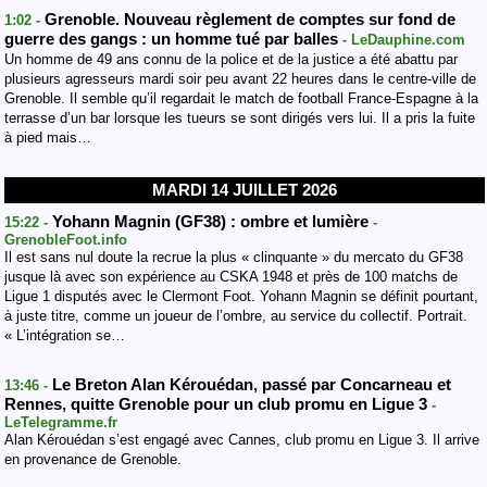
Grenoble. Nouveau règlement de comptes sur fond de
1:02 -
guerre des gangs : un homme tué par balles
- LeDauphine.com
Un homme de 49 ans connu de la police et de la justice a été abattu par
plusieurs agresseurs mardi soir peu avant 22 heures dans le centre-ville de
Grenoble. Il semble qu’il regardait le match de football France-Espagne à la
terrasse d’un bar lorsque les tueurs se sont dirigés vers lui. Il a pris la fuite
à pied mais…
MARDI 14 JUILLET 2026
Yohann Magnin (GF38) : ombre et lumière
15:22 -
-
GrenobleFoot.info
Il est sans nul doute la recrue la plus « clinquante » du mercato du GF38
jusque là avec son expérience au CSKA 1948 et près de 100 matchs de
Ligue 1 disputés avec le Clermont Foot. Yohann Magnin se définit pourtant,
à juste titre, comme un joueur de l’ombre, au service du collectif. Portrait.
« L’intégration se…
Le Breton Alan Kérouédan, passé par Concarneau et
13:46 -
Rennes, quitte Grenoble pour un club promu en Ligue 3
-
LeTelegramme.fr
Alan Kérouédan s’est engagé avec Cannes, club promu en Ligue 3. Il arrive
en provenance de Grenoble.