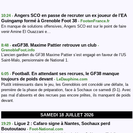
Angers SCO en passe de recruter un ex joueur de l’EA
10:24 -
Guingamp formé à Grenoble Foot 38
- FootenFrance.fr
En manque de solutions offensives, Angers SCO est sur le point de faire
venir Amine El Ouazzani e…
exGF38. Maxime Pattier retrouve un club
8:48 -
-
GrenobleFoot.info
L’ancien gardien du GF38 Maxime Pattier s’est engagé en faveur de l’US
Saint-Malo, pensionnaire de National 1.
Football. En attendant ses recrues, le GF38 manque
6:05 -
toujours de poids devant
- LeDauphine.com
Plutôt intéressants dans le jeu, les Grenoblois ont concédé une défaite, la
première de la phase de préparation, face à Sochaux ce samedi (0-1). Avec
pas mal d’absents et des recrues pas encore prêtes, ils manquent de poids
devant.
SAMEDI 18 JUILLET 2026
Ligue 2 : Cafaro signe à Nantes, Sochaux perd
19:29 -
Boutoutaou
- Foot-National.com