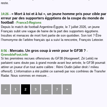
reste.
« Mort à toi et à lui », un jeune homme pris pour cible par
14:26 -
erreur par des supporters égyptiens de la coupe du monde de
football
- France3-Regions
Depuis le match de football Argentine-Égypte, le 7 juillet 2026, un jeune
Français subit une vague de haine de la part des supporters égyptiens.
Insultes et menaces de mort font partie de son quotidien. Son tort ? Être
l’homonyme de l’arbitre français qui a suivi la rencontre, François Letexier.
Mercato. Un gros coup à venir pour le GF38 ?
8:56 -
-
GrenobleFoot.info
Si les premières recrues offensives du GF38 (Hoogewerf, Zé Leité) ne
parlaient sans doute pas à grand monde avant leur arrivée, le GF38 pourrait
attirer un joueur d’un tout autre calibre : Rémi Oudin (ailier droit / milieu
offensif). L’information a été publié ce samedi par nos confrères de Transfer
Radar. Nous sommes en mesure…
«
1
2
3
…
7
»