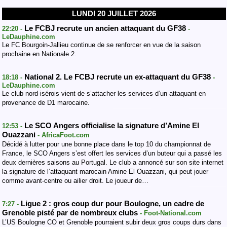
LUNDI 20 JUILLET 2026
Le FCBJ recrute un ancien attaquant du GF38
22:20 -
-
LeDauphine.com
Le FC Bourgoin-Jallieu continue de se renforcer en vue de la saison
prochaine en Nationale 2.
National 2. Le FCBJ recrute un ex-attaquant du GF38
18:18 -
-
LeDauphine.com
Le club nord-isérois vient de s’attacher les services d’un attaquant en
provenance de D1 marocaine.
Le SCO Angers officialise la signature d’Amine El
12:53 -
Ouazzani
- AfricaFoot.com
Décidé à lutter pour une bonne place dans le top 10 du championnat de
France, le SCO Angers s’est offert les services d’un buteur qui a passé les
deux dernières saisons au Portugal. Le club a annoncé sur son site internet
la signature de l’attaquant marocain Amine El Ouazzani, qui peut jouer
comme avant-centre ou ailier droit. Le joueur de…
Ligue 2 : gros coup dur pour Boulogne, un cadre de
7:27 -
Grenoble pisté par de nombreux clubs
- Foot-National.com
L’US Boulogne CO et Grenoble pourraient subir deux gros coups durs dans