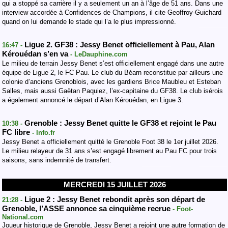
qui a stoppé sa carrière il y a seulement un an à l’âge de 51 ans. Dans une
interview accordée à Confidences de Champions, il cite Geoffroy-Guichard
quand on lui demande le stade qui l’a le plus impressionné.
Ligue 2. GF38 : Jessy Benet officiellement à Pau, Alan
16:47 -
Kérouédan s’en va
- LeDauphine.com
Le milieu de terrain Jessy Benet s’est officiellement engagé dans une autre
équipe de Ligue 2, le FC Pau. Le club du Béarn reconstitue par ailleurs une
colonie d’anciens Grenoblois, avec les gardiens Brice Maubleu et Esteban
Salles, mais aussi Gaëtan Paquiez, l’ex-capitaine du GF38. Le club isérois
a également annoncé le départ d’Alan Kérouédan, en Ligue 3.
Grenoble : Jessy Benet quitte le GF38 et rejoint le Pau
10:38 -
FC libre
- Info.fr
Jessy Benet a officiellement quitté le Grenoble Foot 38 le 1er juillet 2026.
Le milieu relayeur de 31 ans s’est engagé librement au Pau FC pour trois
saisons, sans indemnité de transfert.
MERCREDI 15 JUILLET 2026
Ligue 2 : Jessy Benet rebondit après son départ de
21:28 -
Grenoble, l’ASSE annonce sa cinquième recrue
- Foot-
National.com
Joueur historique de Grenoble, Jessy Benet a rejoint une autre formation de