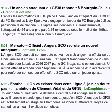
Un ancien attaquant du GF38 rebondit à Bourgoin-Jallieu
9:37 -
- GrenobleFoot.info
D’après les informations du Dauphiné Libéré, l’ancien attaquant du GF38 et
du FC Echirolles Livty Kpolo va s’engager en faveur du FC Bourgoin-Jallieu,
pensionnaire de National 2. D’après ses données sur Transfermarket,
l’attaquant de 24 ans a pris part à 24 rencontres sous le maillot de l’Ittihad
Tanger (D1 marocaine) pour aucun but marqué et…
Mercato – Officiel : Angers SCO recrute un nouvel
8:01 -
attaquant
- FootballKO.com
L’Angers SCO poursuit son mercato estival. Le club angevin a officialisé ce
lundi l’arrivée d’Amine El Ouazzani. L’attaquant franco-marocain de 25 ans
est prêté pour la saison 2026-2027 par le SC Braga, sans option d’achat. Un
renfort offensif attendu pour Stéphane Gilli À la recherche d’un avant-centre
pour renforcer son secteur offensif, le SCO mise sur un joueur qui a…
Football. « On va exister dans cette Ligue 2, je n’en doute
6:05 -
pas » : l’ambition de Clément Vidal et du GF38
- LeDauphine.com
Joueur cadre du vestiaire, le défenseur central s’est engagé sur la durée
avec Grenoble en prolongeant son contrat jusqu’en 2029. Alors que le GF38
est actuellement en stage au Chambon-sur-Lignon et affrontera Troyes ce
samedi en amical, il explique son choix.