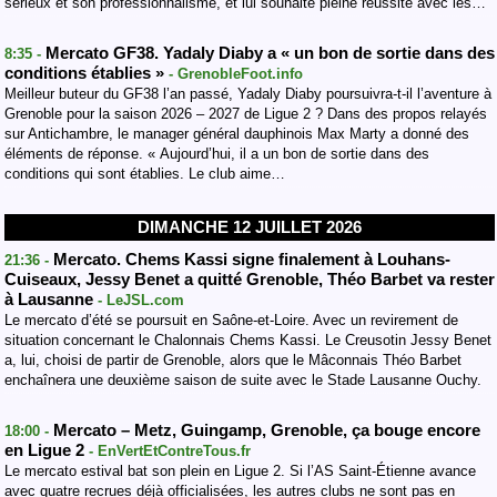
sérieux et son professionnalisme, et lui souhaite pleine réussite avec les…
Mercato GF38. Yadaly Diaby a « un bon de sortie dans des
8:35 -
conditions établies »
- GrenobleFoot.info
Meilleur buteur du GF38 l’an passé, Yadaly Diaby poursuivra-t-il l’aventure à
Grenoble pour la saison 2026 – 2027 de Ligue 2 ? Dans des propos relayés
sur Antichambre, le manager général dauphinois Max Marty a donné des
éléments de réponse. « Aujourd’hui, il a un bon de sortie dans des
conditions qui sont établies. Le club aime…
DIMANCHE 12 JUILLET 2026
Mercato. Chems Kassi signe finalement à Louhans-
21:36 -
Cuiseaux, Jessy Benet a quitté Grenoble, Théo Barbet va rester
à Lausanne
- LeJSL.com
Le mercato d’été se poursuit en Saône-et-Loire. Avec un revirement de
situation concernant le Chalonnais Chems Kassi. Le Creusotin Jessy Benet
a, lui, choisi de partir de Grenoble, alors que le Mâconnais Théo Barbet
enchaînera une deuxième saison de suite avec le Stade Lausanne Ouchy.
Mercato – Metz, Guingamp, Grenoble, ça bouge encore
18:00 -
en Ligue 2
- EnVertEtContreTous.fr
Le mercato estival bat son plein en Ligue 2. Si l’AS Saint-Étienne avance
avec quatre recrues déjà officialisées, les autres clubs ne sont pas en