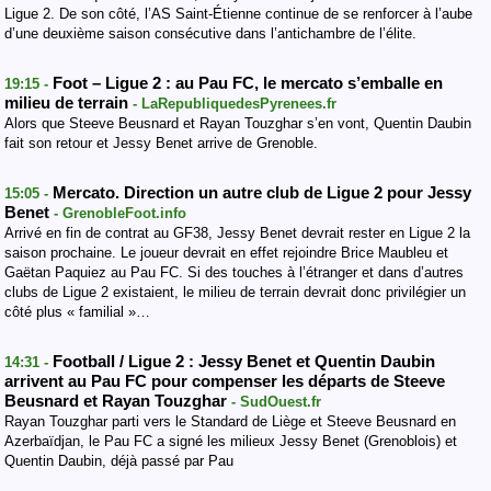
Ligue 2. De son côté, l’AS Saint-Étienne continue de se renforcer à l’aube
d’une deuxième saison consécutive dans l’antichambre de l’élite.
Foot – Ligue 2 : au Pau FC, le mercato s’emballe en
19:15 -
milieu de terrain
- LaRepubliquedesPyrenees.fr
Alors que Steeve Beusnard et Rayan Touzghar s’en vont, Quentin Daubin
fait son retour et Jessy Benet arrive de Grenoble.
Mercato. Direction un autre club de Ligue 2 pour Jessy
15:05 -
Benet
- GrenobleFoot.info
Arrivé en fin de contrat au GF38, Jessy Benet devrait rester en Ligue 2 la
saison prochaine. Le joueur devrait en effet rejoindre Brice Maubleu et
Gaëtan Paquiez au Pau FC. Si des touches à l’étranger et dans d’autres
clubs de Ligue 2 existaient, le milieu de terrain devrait donc privilégier un
côté plus « familial »…
Football / Ligue 2 : Jessy Benet et Quentin Daubin
14:31 -
arrivent au Pau FC pour compenser les départs de Steeve
Beusnard et Rayan Touzghar
- SudOuest.fr
Rayan Touzghar parti vers le Standard de Liège et Steeve Beusnard en
Azerbaïdjan, le Pau FC a signé les milieux Jessy Benet (Grenoblois) et
Quentin Daubin, déjà passé par Pau