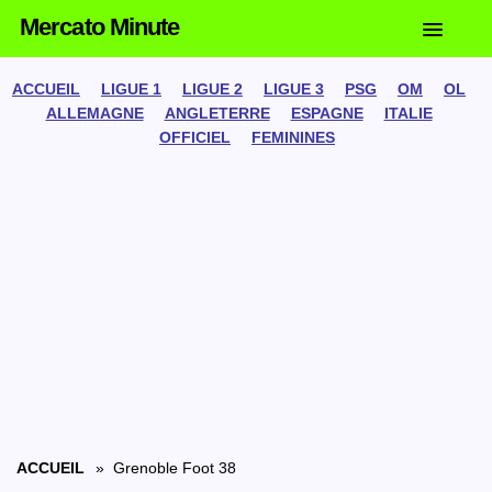
Mercato Minute
ACCUEIL
LIGUE 1
LIGUE 2
LIGUE 3
PSG
OM
OL
ALLEMAGNE
ANGLETERRE
ESPAGNE
ITALIE
OFFICIEL
FEMININES
ACCUEIL
» Grenoble Foot 38