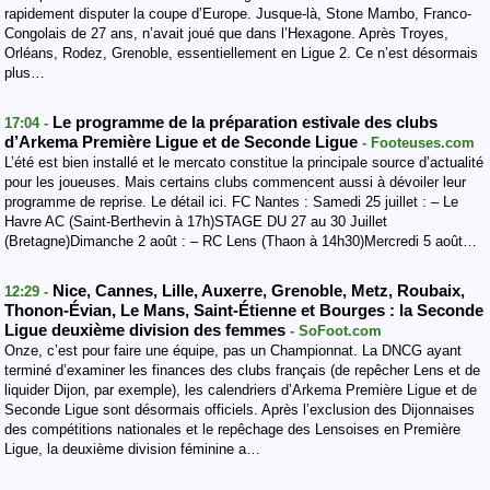
rapidement disputer la coupe d’Europe. Jusque-là, Stone Mambo, Franco-
Congolais de 27 ans, n’avait joué que dans l’Hexagone. Après Troyes,
Orléans, Rodez, Grenoble, essentiellement en Ligue 2. Ce n’est désormais
plus…
Le programme de la préparation estivale des clubs
17:04 -
d’Arkema Première Ligue et de Seconde Ligue
- Footeuses.com
L’été est bien installé et le mercato constitue la principale source d’actualité
pour les joueuses. Mais certains clubs commencent aussi à dévoiler leur
programme de reprise. Le détail ici. FC Nantes : Samedi 25 juillet : – Le
Havre AC (Saint-Berthevin à 17h)STAGE DU 27 au 30 Juillet
(Bretagne)Dimanche 2 août : – RC Lens (Thaon à 14h30)Mercredi 5 août…
Nice, Cannes, Lille, Auxerre, Grenoble, Metz, Roubaix,
12:29 -
Thonon-Évian, Le Mans, Saint-Étienne et Bourges : la Seconde
Ligue deuxième division des femmes
- SoFoot.com
Onze, c’est pour faire une équipe, pas un Championnat. La DNCG ayant
terminé d’examiner les finances des clubs français (de repêcher Lens et de
liquider Dijon, par exemple), les calendriers d’Arkema Première Ligue et de
Seconde Ligue sont désormais officiels. Après l’exclusion des Dijonnaises
des compétitions nationales et le repêchage des Lensoises en Première
Ligue, la deuxième division féminine a…