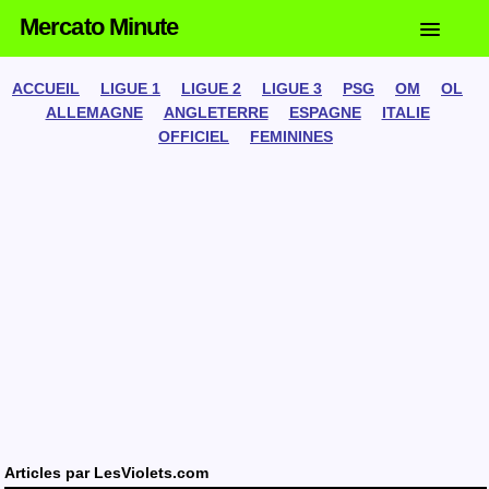
Mercato Minute
ACCUEIL
LIGUE 1
LIGUE 2
LIGUE 3
PSG
OM
OL
ALLEMAGNE
ANGLETERRE
ESPAGNE
ITALIE
OFFICIEL
FEMININES
Articles par
LesViolets.com