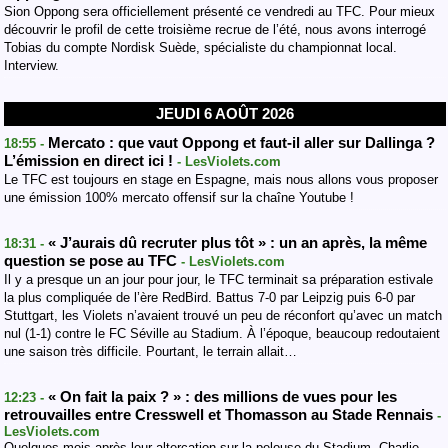
Sion Oppong sera officiellement présenté ce vendredi au TFC. Pour mieux
découvrir le profil de cette troisième recrue de l’été, nous avons interrogé
Tobias du compte Nordisk Suède, spécialiste du championnat local.
Interview.
JEUDI 6 AOÛT 2026
Mercato : que vaut Oppong et faut-il aller sur Dallinga ?
18:55 -
L’émission en direct ici !
- LesViolets.com
Le TFC est toujours en stage en Espagne, mais nous allons vous proposer
une émission 100% mercato offensif sur la chaîne Youtube !
« J’aurais dû recruter plus tôt » : un an après, la même
18:31 -
question se pose au TFC
- LesViolets.com
Il y a presque un an jour pour jour, le TFC terminait sa préparation estivale
la plus compliquée de l’ère RedBird. Battus 7-0 par Leipzig puis 6-0 par
Stuttgart, les Violets n’avaient trouvé un peu de réconfort qu’avec un match
nul (1-1) contre le FC Séville au Stadium. À l’époque, beaucoup redoutaient
une saison très difficile. Pourtant, le terrain allait…
« On fait la paix ? » : des millions de vues pour les
12:23 -
retrouvailles entre Cresswell et Thomasson au Stade Rennais
-
LesViolets.com
Quelques mois après leur altercation sur la pelouse du Stadium, Charlie