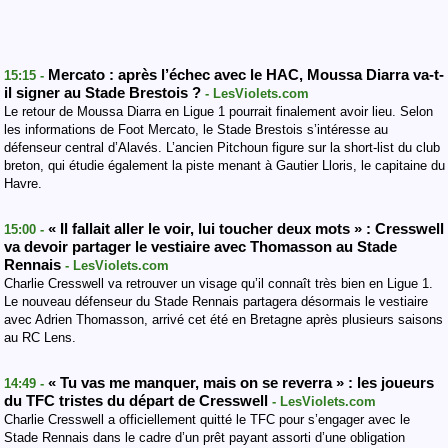
Mercato : après l’échec avec le HAC, Moussa Diarra va-t-
15:15 -
il signer au Stade Brestois ?
- LesViolets.com
Le retour de Moussa Diarra en Ligue 1 pourrait finalement avoir lieu. Selon
les informations de Foot Mercato, le Stade Brestois s’intéresse au
défenseur central d’Alavés. L’ancien Pitchoun figure sur la short-list du club
breton, qui étudie également la piste menant à Gautier Lloris, le capitaine du
Havre.
« Il fallait aller le voir, lui toucher deux mots » : Cresswell
15:00 -
va devoir partager le vestiaire avec Thomasson au Stade
Rennais
- LesViolets.com
Charlie Cresswell va retrouver un visage qu’il connaît très bien en Ligue 1.
Le nouveau défenseur du Stade Rennais partagera désormais le vestiaire
avec Adrien Thomasson, arrivé cet été en Bretagne après plusieurs saisons
au RC Lens.
« Tu vas me manquer, mais on se reverra » : les joueurs
14:49 -
du TFC tristes du départ de Cresswell
- LesViolets.com
Charlie Cresswell a officiellement quitté le TFC pour s’engager avec le
Stade Rennais dans le cadre d’un prêt payant assorti d’une obligation