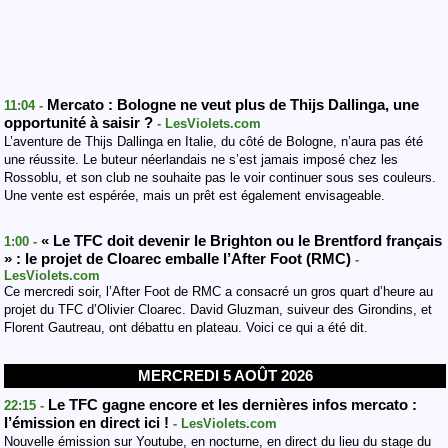
Mercato : Bologne ne veut plus de Thijs Dallinga, une
11:04 -
opportunité à saisir ?
- LesViolets.com
L’aventure de Thijs Dallinga en Italie, du côté de Bologne, n’aura pas été
une réussite. Le buteur néerlandais ne s’est jamais imposé chez les
Rossoblu, et son club ne souhaite pas le voir continuer sous ses couleurs.
Une vente est espérée, mais un prêt est également envisageable.
« Le TFC doit devenir le Brighton ou le Brentford français
1:00 -
» : le projet de Cloarec emballe l’After Foot (RMC)
-
LesViolets.com
Ce mercredi soir, l’After Foot de RMC a consacré un gros quart d’heure au
projet du TFC d’Olivier Cloarec. David Gluzman, suiveur des Girondins, et
Florent Gautreau, ont débattu en plateau. Voici ce qui a été dit.
MERCREDI 5 AOÛT 2026
Le TFC gagne encore et les dernières infos mercato :
22:15 -
l’émission en direct ici !
- LesViolets.com
Nouvelle émission sur Youtube, en nocturne, en direct du lieu du stage du