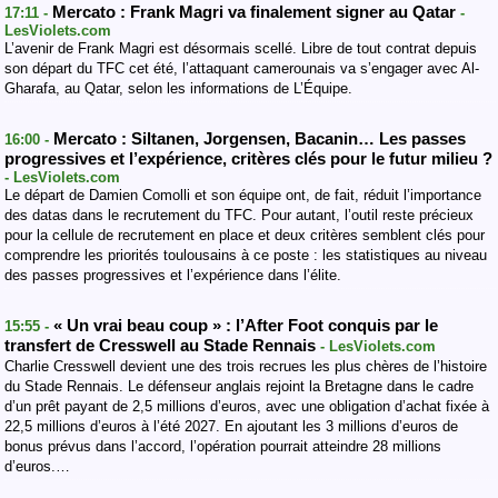
Mercato : Frank Magri va finalement signer au Qatar
17:11 -
-
LesViolets.com
L’avenir de Frank Magri est désormais scellé. Libre de tout contrat depuis
son départ du TFC cet été, l’attaquant camerounais va s’engager avec Al-
Gharafa, au Qatar, selon les informations de L’Équipe.
Mercato : Siltanen, Jorgensen, Bacanin… Les passes
16:00 -
progressives et l’expérience, critères clés pour le futur milieu ?
- LesViolets.com
Le départ de Damien Comolli et son équipe ont, de fait, réduit l’importance
des datas dans le recrutement du TFC. Pour autant, l’outil reste précieux
pour la cellule de recrutement en place et deux critères semblent clés pour
comprendre les priorités toulousains à ce poste : les statistiques au niveau
des passes progressives et l’expérience dans l’élite.
« Un vrai beau coup » : l’After Foot conquis par le
15:55 -
transfert de Cresswell au Stade Rennais
- LesViolets.com
Charlie Cresswell devient une des trois recrues les plus chères de l’histoire
du Stade Rennais. Le défenseur anglais rejoint la Bretagne dans le cadre
d’un prêt payant de 2,5 millions d’euros, avec une obligation d’achat fixée à
22,5 millions d’euros à l’été 2027. En ajoutant les 3 millions d’euros de
bonus prévus dans l’accord, l’opération pourrait atteindre 28 millions
d’euros.…