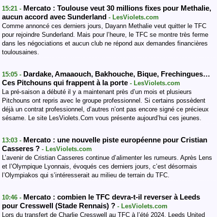
Mercato : Toulouse veut 30 millions fixes pour Methalie,
15:21 -
aucun accord avec Sunderland
- LesViolets.com
Comme annoncé ces derniers jours, Dayann Methalie veut quitter le TFC
pour rejoindre Sunderland. Mais pour l’heure, le TFC se montre très ferme
dans les négociations et aucun club ne répond aux demandes financières
toulousaines.
Dardake, Amaaouch, Bakhouche, Bique, Frechingues…
15:05 -
Ces Pitchouns qui frappent à la porte
- LesViolets.com
La pré-saison a débuté il y a maintenant près d’un mois et plusieurs
Pitchouns ont repris avec le groupe professionnel. Si certains possèdent
déjà un contrat professionnel, d’autres n’ont pas encore signé ce précieux
sésame. Le site LesViolets.Com vous présente aujourd’hui ces jeunes.
Mercato : une nouvelle piste européenne pour Cristian
13:03 -
Casseres ?
- LesViolets.com
L’avenir de Cristian Casseres continue d’alimenter les rumeurs. Après Lens
et l’Olympique Lyonnais, évoqués ces derniers jours, c’est désormais
l’Olympiakos qui s’intéresserait au milieu de terrain du TFC.
Mercato : combien le TFC devra-t-il reverser à Leeds
10:46 -
pour Cresswell (Stade Rennais) ?
- LesViolets.com
Lors du transfert de Charlie Cresswell au TFC à l’été 2024, Leeds United