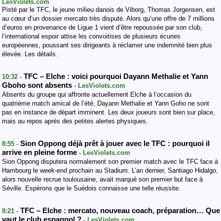
LesViolets.com
Pisté par le TFC, le jeune milieu danois de Viborg, Thomas Jorgensen, est
au cœur d’un dossier mercato très disputé. Alors qu’une offre de 7 millions
d’euros en provenance de Ligue 1 vient d’être repoussée par son club,
l’international espoir attise les convoitises de plusieurs écuries
européennes, poussant ses dirigeants à réclamer une indemnité bien plus
élevée. Les détails.
TFC – Elche : voici pourquoi Dayann Methalie et Yann
10:32 -
Gboho sont absents
- LesViolets.com
Absents du groupe qui affronte actuellement Elche à l’occasion du
quatrième match amical de l’été, Dayann Methalie et Yann Goho ne sont
pas en instance de départ imminent. Les deux joueurs sont bien sur place,
mais au repos après des petites alertes physiques.
Sion Oppong déjà prêt à jouer avec le TFC : pourquoi il
8:55 -
arrive en pleine forme
- LesViolets.com
Sion Oppong disputera normalement son premier match avec le TFC face à
Hambourg le week-end prochain au Stadium. L’an dernier, Santiago Hidalgo,
alors nouvelle recrue toulousaine, avait marqué son premier but face à
Séville. Espérons que le Suédois connaisse une telle réussite.
TFC – Elche : mercato, nouveau coach, préparation… Que
8:21 -
vaut le club espagnol ?
- LesViolets.com