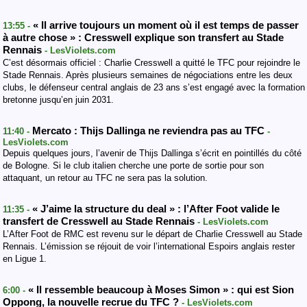
« Il arrive toujours un moment où il est temps de passer
13:55 -
à autre chose » : Cresswell explique son transfert au Stade
Rennais
- LesViolets.com
C’est désormais officiel : Charlie Cresswell a quitté le TFC pour rejoindre le
Stade Rennais. Après plusieurs semaines de négociations entre les deux
clubs, le défenseur central anglais de 23 ans s’est engagé avec la formation
bretonne jusqu’en juin 2031.
Mercato : Thijs Dallinga ne reviendra pas au TFC
11:40 -
-
LesViolets.com
Depuis quelques jours, l’avenir de Thijs Dallinga s’écrit en pointillés du côté
de Bologne. Si le club italien cherche une porte de sortie pour son
attaquant, un retour au TFC ne sera pas la solution.
« J’aime la structure du deal » : l’After Foot valide le
11:35 -
transfert de Cresswell au Stade Rennais
- LesViolets.com
L’After Foot de RMC est revenu sur le départ de Charlie Cresswell au Stade
Rennais. L’émission se réjouit de voir l’international Espoirs anglais rester
en Ligue 1.
« Il ressemble beaucoup à Moses Simon » : qui est Sion
6:00 -
Oppong, la nouvelle recrue du TFC ?
- LesViolets.com