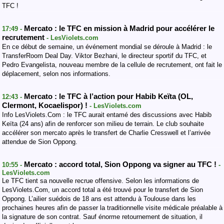
TFC !
Mercato : le TFC en mission à Madrid pour accélérer le
17:49 -
recrutement
- LesViolets.com
En ce début de semaine, un événement mondial se déroule à Madrid : le
TransferRoom Deal Day. Viktor Bezhani, le directeur sportif du TFC, et
Pedro Evangelista, nouveau membre de la cellule de recrutement, ont fait le
déplacement, selon nos informations.
Mercato : le TFC à l’action pour Habib Keïta (OL,
12:43 -
Clermont, Kocaelispor) !
- LesViolets.com
Info LesViolets.Com : le TFC aurait entamé des discussions avec Habib
Keïta (24 ans) afin de renforcer son milieu de terrain. Le club souhaite
accélérer son mercato après le transfert de Charlie Cresswell et l’arrivée
attendue de Sion Oppong.
Mercato : accord total, Sion Oppong va signer au TFC !
10:55 -
-
LesViolets.com
Le TFC tient sa nouvelle recrue offensive. Selon les informations de
LesViolets.Com, un accord total a été trouvé pour le transfert de Sion
Oppong. L’ailier suédois de 18 ans est attendu à Toulouse dans les
prochaines heures afin de passer la traditionnelle visite médicale préalable à
la signature de son contrat. Sauf énorme retournement de situation, il