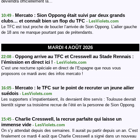
deviendra officiellement la…
Mercato : Sion Oppong était suivi par deux grands
10:49 -
clubs… et connaît bien un flop du TFC
- LesViolets.com
Le TFC est tout proche de boucler l’arrivée de Sion Oppong. L’ailier gauche
de 18 ans ne manque pourtant pas de prétendants.
MARDI 4 AOÛT 2026
Oppong arrive au TFC et Cresswell au Stade Rennais :
22:08 -
l’émission en direct ici !
- LesViolets.com
C’est une nocturne spéciale en direct de l’Espagne que nous vous
proposons ce mardi avec des infos mercato !
Mercato : le TFC sur le point de recruter un jeune ailier
16:05 -
suédois
- LesViolets.com
Les supporters s’impatientaient, ils devraient être servis : Toulouse devrait
bientôt signer sa troisième recrue de l’été en la personne de Sion Oppong.
Charlie Cresswell, la recrue parfaite qui laisse un
15:45 -
immense vide
- LesViolets.com
On s’y attendait depuis des semaines. Il aurait pu partir depuis un an. C’est
finalement ce mardi 4 août que Charlie Cresswell a signé dans un nouveau