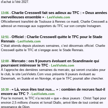
d’achat à l’été 2027.
Charlie Cresswell fait ses adieux au TFC : « Deux années
13:06 -
merveilleuses ensemble »
- LesViolets.com
Officiellement transféré de Toulouse à Rennes ce mardi, Charlie Cresswell a
adressé un message aux supporters du TFC sur son compte Instagram.
Officiel : Charlie Cresswell quitte le TFC pour le Stade
12:51 -
Rennais
- LesViolets.com
C’était attendu depuis plusieurs semaines, c’est désormais officiel. Charlie
Cresswell quitte le TFC et s’engage avec le Stade Rennais.
Mercato : ces 9 joueurs évoluant en Scandinavie qui
12:00 -
pourraient intéresser le TFC
- LesViolets.com
À l’approche des dernières semaines du mercato, qui seront cruciales pour
le club, le site LesViolets.Com vous présente 9 joueurs évoluant au
Danemark, en Suède et en Norvège, et que le TFC pourrait aller chercher.
« Là, vous êtes tout nus… » : combien de recrues faut-il
10:30 -
encore au TFC ?
- LesViolets.com
Pour le moment, le TFC n’a recruté « que » deux joueurs : Christ Tapé pour
environ 2,5 millions d’euros et Ismaïl Diallo, arrivé libre de tout contrat en
provenance de Dijon.