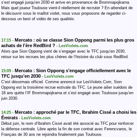
s’est engagé jusqu’en 2030 et arrive en provenance de Brommapojkarna.
Mais quel joueur Toulouse vient-il réellement de recruter ? En attendant de
le découvrir sous le maillot violet, nous vous proposons de regarder ci-
dessous un best of vidéo de ses qualités.
Mercato : où se classe Sion Oppong parmi les plus gros
17:15 -
achats de l’ère RedBird ?
- LesViolets.com
Alors que Sion Oppong vient de s’engager avec le TFC jusqu’en 2030,
retour sur les recrues les plus chères de l’histoire du club sous RedBird.
Mercato : Sion Oppong s’engage officiellement avec le
15:09 -
TFC jusqu’en 2030
- LesViolets.com
C’est désormais officiel. Comme annoncé sur LesViolets.Com, Sion
Oppong est la troisième recrue estivale du TFC. Le jeune ailier suédois de
18 ans quitte l’IF Brommapojkarna et s’est engagé avec Toulouse jusqu’en
juin 2030.
Mercato : approché par le TFC, Ibrahim Cissé a choisi les
14:25 -
Émirats
- LesViolets.com
Début juin, le nom d’Ibrahim Cissé avait été associé au TFC pour renforcer
la défense centrale. Libre après la fin de son contrat avec Ferencvaros, le
Français de 30 ans ne rejoindra finalement pas Toulouse.