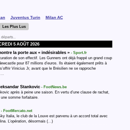
lan
Juventus Turin
Milan AC
Les Plus Lus
 départs...
REDI 5 AOÛT 2026
ntre la porte aux « indésirables »
- Sport.fr
cturation de son effectif. Les Gunners ont déjà frappé un grand coup
castle pour 87 millions d’euros. Ils étaient également prêts à
’offrir Vinicius Jr, avant que le Brésilien ne se rapproche
d.…
 Aleksandar Stankovic
- FootNews.be
kovic après à peine une saison. En vertu d’une clause de rachat,
ur une somme forfaitaire.
!
- FootMercato.net
ky Italia, le club de la Louve est parvenu à un accord total avec
lina. L’opération, désormais (…)