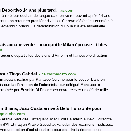
au Deportivo 14 ans plus tard.
- as.com
 réalisé leur souhait de longue date en se retrouvant après 14 ans.
 pour son retour en première division. Ce rêve d’été s’est concrétisé
rnando Soriano. La détermination du joueur a été essentielle
ais aucune vente : pourquoi le Milan éprouve-t-il des
it
et aucune départ : les décisions d’Amorim et la nouvelle direction
pour Tiago Gabriel.
- calciomercato.com
rt marquant réalisé par Pantaleo Corvino pour le Lecce. L’ancien
ndis que la démission de l’administrateur délégué Mencucci a
traînée par Eusebio Di Francesco devra relever un défi de taille
inthians, João Costa arrive à Belo Horizonte pour
 ge.globo.com
 Arabie Saoudite L’attaquant João Costa a atterri à Belo Horizonte
ein d’Al-Ettifaq en Arabie Saoudite, va subir des examens médicaux.
 avec une option d’achat partielle pour ses droits économiques.