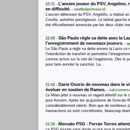
L’ancien joueur du PSV, Angelino, r
22:31 -
en difficulté.
- voetbalprimeur.nl
L’ancien défenseur du PSV, Angeliño, a réalisé un 
Coruña, autrefois prestigieuse. Le latéral gauche
été officiellement annoncée par les deux clubs me
São Paulo règle sa dette avec la Lazi
22:08 -
l’enregistrement de nouveaux joueurs.
- 
Le São Paulo a réglé sa dette envers la Lazio ce me
l’interdiction de transfert et permettre l’enregistr
comme active sur le site de l’organisme. Dès le 
pour faire annuler la sanction. La…
Dario Osorio de nouveau dans le vis
21:42 -
évoluer en soutien de Ramos.
- calciomerc
Le Milan jette à nouveau un regard attentif sur le c
pour Amorim. Après les acquisitions de Goncalo R
considérablement ralenti. Bien que de nombreux j
transactions se sont concrétisées, beaucoup éta
Mercato PSG : Ferran Torres attend
21:38 -
Le PSG touche sans doute au but pour le transfert