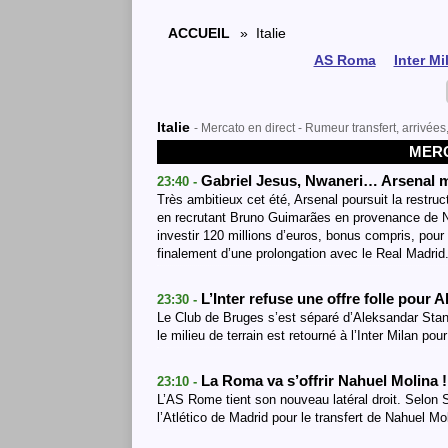
ACCUEIL
» Italie
AS Roma
Inter Mi
Italie
- Mercato en direct - Rumeur transfert, arrivées,
MERC
Gabriel Jesus, Nwaneri… Arsenal mo
23:40 -
Très ambitieux cet été, Arsenal poursuit la restru
en recrutant Bruno Guimarães en provenance de New
investir 120 millions d’euros, bonus compris, pour s
finalement d’une prolongation avec le Real Madri
L’Inter refuse une offre folle pour
23:30 -
Le Club de Bruges s’est séparé d’Aleksandar Stan
le milieu de terrain est retourné à l’Inter Milan po
La Roma va s’offrir Nahuel Molina 
23:10 -
L’AS Rome tient son nouveau latéral droit. Selon S
l’Atlético de Madrid pour le transfert de Nahuel Mo