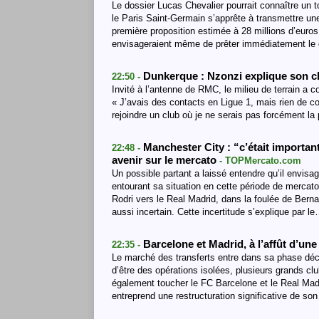
Le dossier Lucas Chevalier pourrait connaître un 
le Paris Saint-Germain s’apprête à transmettre un
première proposition estimée à 28 millions d’euros
envisageraient même de prêter immédiatement le 
Dunkerque : Nzonzi explique son ch
22:50 -
Invité à l’antenne de RMC, le milieu de terrain a con
« J’avais des contacts en Ligue 1, mais rien de co
rejoindre un club où je ne serais pas forcément la 
Manchester City : “c’était importan
22:48 -
avenir sur le mercato
- TOPMercato.com
Un possible partant a laissé entendre qu’il envisa
entourant sa situation en cette période de mercat
Rodri vers le Real Madrid, dans la foulée de Berna
aussi incertain. Cette incertitude s’explique par l
Barcelone et Madrid, à l’affût d’un
22:35 -
Le marché des transferts entre dans sa phase déci
d’être des opérations isolées, plusieurs grands cl
également toucher le FC Barcelone et le Real Mad
entreprend une restructuration significative de s