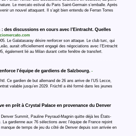
ignature. Le mercato estival du Paris Saint-Germain s’emballe. Après
venir un nouvel attaquant. Il s’agit bien entendu de Ferran Torres
: des discussions en cours avec l’Eintracht. Quelles
lciomercato.com
005. Le Galatasaray désire renforcer son attaque. Le club turc, qui
eão, aurait officiellement engagé des négociations avec l’Eintracht
, également lié au Milan durant cette fenêtre de transfert.
renforce l’équipe de gardiens de Salzbourg.
-
tl. Ce gardien de but allemand de 26 ans arrive de l’US Lecce,
ontrat valable jusqu’en 2029. Früchtl a été formé dans les jeunes
ve en prêt à Crystal Palace en provenance du Denver
u Denver Summit, Pauline Peyraud-Magnin quitte déjà les États-
e. La gardienne aux 76 sélections avec l’équipe de France rejoint
n manque de temps de jeu du côté de Denver depuis son arrivée en