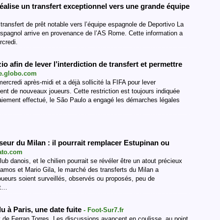
éalise un transfert exceptionnel vers une grande équipe
transfert de prêt notable vers l’équipe espagnole de Deportivo La
 espagnol arrive en provenance de l’AS Rome. Cette information a
rcredi.
o afin de lever l’interdiction de transfert et permettre
ge.globo.com
rcredi après-midi et a déjà sollicité la FIFA pour lever
ement de nouveaux joueurs. Cette restriction est toujours indiquée
paiement effectué, le São Paulo a engagé les démarches légales
eur du Milan : il pourrait remplacer Estupinan ou
ato.com
lub danois, et le chilien pourrait se révéler être un atout précieux
amos et Mario Gila, le marché des transferts du Milan a
oueurs soient surveillés, observés ou proposés, peu de
nt…
u à Paris, une date fuite
- Foot-Sur7.fr
 de Ferran Torres. Les discussions avancent en coulisse, au point