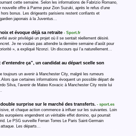
tournant cette semaine. Selon les informations de Fabrizio Romano,
e nouvelle offre à Parme pour Zion Suzuki, après le refus d’une
 hors bonus. Les dirigeants parisiens restent confiants et
gardien japonais à la Juventus…
oix et évoque déjà sa retraite
- Sport.fr
fié avoir privilégié un projet où il se sentait réellement désiré.
ncret. Je ne voulais pas attendre la dernière semaine d’août pour
priorité », a expliqué Nzonzi. Un discours qui l’a naturellement…
t d’entendre ça”, un candidat au départ scelle son
ge toujours un avenir à Manchester City, malgré les rumeurs
o.Alors que certaines informations évoquent un possible départ de
rdo Silva, l’avenir de Mateo Kovacic à Manchester City reste lui
e…
e double surprise sur le marché des transferts.
- sport.es
sive, et chaque action commence à influer sur les suivantes. Loin
ubs européens engendrent un véritable effet domino, qui pourrait
rid. Le PSG surveille Ferran Torres Le Paris Saint-Germain
on attaque. Les départs…