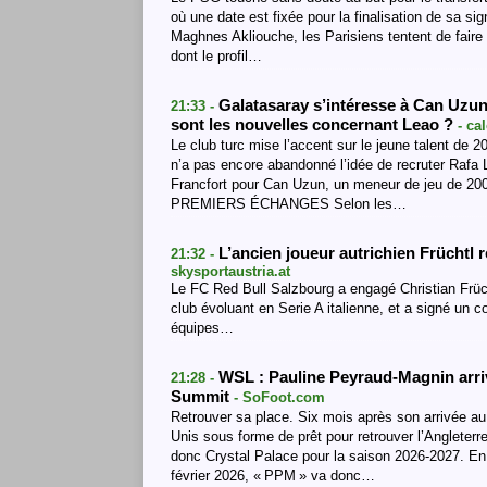
où une date est fixée pour la finalisation de sa s
Maghnes Akliouche, les Parisiens tentent de faire 
dont le profil…
Galatasaray s’intéresse à Can Uzun 
21:33 -
sont les nouvelles concernant Leao ?
- ca
Le club turc mise l’accent sur le jeune talent de 2
n’a pas encore abandonné l’idée de recruter Rafa L
Francfort pour Can Uzun, un meneur de jeu de 2005
PREMIERS ÉCHANGES Selon les…
L’ancien joueur autrichien Früchtl 
21:32 -
skysportaustria.at
Le FC Red Bull Salzbourg a engagé Christian Früch
club évoluant en Serie A italienne, et a signé un c
équipes…
WSL : Pauline Peyraud-Magnin arri
21:28 -
Summit
- SoFoot.com
Retrouver sa place. Six mois après son arrivée a
Unis sous forme de prêt pour retrouver l’Angleterr
donc Crystal Palace pour la saison 2026-2027. E
février 2026, « PPM » va donc…