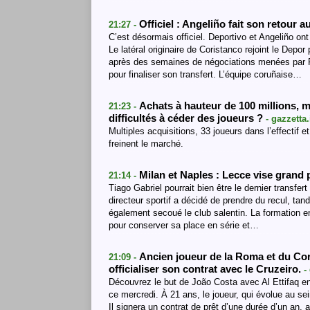
Officiel : Angeliño fait son retour 
21:27 -
C’est désormais officiel. Deportivo et Angeliño ont
Le latéral originaire de Coristanco rejoint le Depor
après des semaines de négociations menées par Fe
pour finaliser son transfert. L’équipe coruñaise…
Achats à hauteur de 100 millions, m
21:23 -
difficultés à céder des joueurs ?
- gazzetta.
Multiples acquisitions, 33 joueurs dans l’effectif 
freinent le marché.
Milan et Naples : Lecce vise grand 
21:14 -
Tiago Gabriel pourrait bien être le dernier transfe
directeur sportif a décidé de prendre du recul, ta
également secoué le club salentin. La formation en
pour conserver sa place en série et…
Ancien joueur de la Roma et du Cor
21:09 -
officialiser son contrat avec le Cruzeiro.
-
Découvrez le but de João Costa avec Al Ettifaq en
ce mercredi. À 21 ans, le joueur, qui évolue au s
Il signera un contrat de prêt d’une durée d’un an,