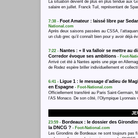
La situation devient de plus en plus tendue aux Gi
salaire en juillet. Franck Tuil, représentant de Spa
Foot Amateur : laissé libre par Seda
7:38 -
National.com
Après deux saisons passées au CSSA, l’attaquant F
un club grec qu’il connaît bien pour y avoir déjà é
Nantes : « Il va falloir se mettre au
7:22 -
Corredor évoque ses ambitions
- Foot-Nat
Arrivé cet été à Nantes après une pige en Allemagn
de Rodez espère briller individuellement et collec
Ligue 1 : le message d’adieu de Mag
6:41 -
en Espagne
- Foot-National.com
Officiellement transféré au Paris Saint-Germain, 
l’AS Monaco. De son côté, l’Olympique Lyonnais 
JE
Bordeaux : le dossier des Girondin
23:59 -
la DNCG ?
- Foot-National.com
Les Girondins de Bordeaux ne sont toujours pas fixé