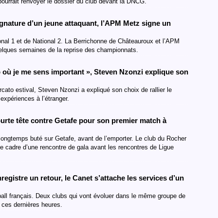
pourrait renvoyer le dossier du club devant la DNCG.
gnature d’un jeune attaquant, l’APM Metz signe un
onal 1 et de National 2. La Berrichonne de Châteauroux et l’APM
elques semaines de la reprise des championnats.
b où je me sens important », Steven Nzonzi explique son
ato estival, Steven Nzonzi a expliqué son choix de rallier le
expériences à l’étranger.
urte tête contre Getafe pour son premier match à
longtemps buté sur Getafe, avant de l’emporter. Le club du Rocher
e cadre d’une rencontre de gala avant les rencontres de Ligue
registre un retour, le Canet s’attache les services d’un
all français. Deux clubs qui vont évoluer dans le même groupe de
 ces dernières heures.