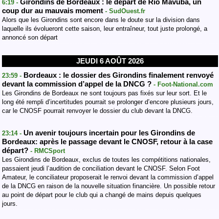
Girondins de Bordeaux : le départ de Rio Mavuba, un
6:19 -
coup dur au mauvais moment
- SudOuest.fr
Alors que les Girondins sont encore dans le doute sur la division dans
laquelle ils évolueront cette saison, leur entraîneur, tout juste prolongé, a
annoncé son départ
JEUDI 6 AOÛT 2026
Bordeaux : le dossier des Girondins finalement renvoyé
23:59 -
devant la commission d’appel de la DNCG ?
- Foot-National.com
Les Girondins de Bordeaux ne sont toujours pas fixés sur leur sort. Et le
long été rempli d’incertitudes pourrait se prolonger d’encore plusieurs jours,
car le CNOSF pourrait renvoyer le dossier du club devant la DNCG.
Un avenir toujours incertain pour les Girondins de
23:14 -
Bordeaux: après le passage devant le CNOSF, retour à la case
départ?
- RMCSport
Les Girondins de Bordeaux, exclus de toutes les compétitions nationales,
passaient jeudi l’audition de conciliation devant le CNOSF. Selon Foot
Amateur, le conciliateur proposerait le renvoi devant la commission d’appel
de la DNCG en raison de la nouvelle situation financière. Un possible retour
au point de départ pour le club qui a changé de mains depuis quelques
jours.