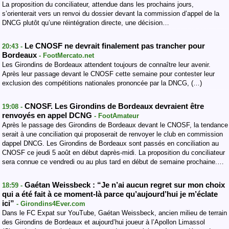
La proposition du conciliateur, attendue dans les prochains jours,
s’orienterait vers un renvoi du dossier devant la commission d’appel de la
DNCG plutôt qu’une réintégration directe, une décision…
Le CNOSF ne devrait finalement pas trancher pour
20:43 -
Bordeaux
- FootMercato.net
Les Girondins de Bordeaux attendent toujours de connaître leur avenir.
Après leur passage devant le CNOSF cette semaine pour contester leur
exclusion des compétitions nationales prononcée par la DNCG, (…)
CNOSF. Les Girondins de Bordeaux devraient être
19:08 -
renvoyés en appel DCNG
- FootAmateur
Après le passage des Girondins de Bordeaux devant le CNOSF, la tendance
serait à une conciliation qui proposerait de renvoyer le club en commission
dappel DNCG. Les Girondins de Bordeaux sont passés en conciliation au
CNOSF ce jeudi 5 août en début daprès-midi. La proposition du conciliateur
sera connue ce vendredi ou au plus tard en début de semaine prochaine.…
Gaétan Weissbeck : “Je n’ai aucun regret sur mon choix
18:59 -
qui a été fait à ce moment-là parce qu’aujourd’hui je m’éclate
ici”
- Girondins4Ever.com
Dans le FC Expat sur YouTube, Gaétan Weissbeck, ancien milieu de terrain
des Girondins de Bordeaux et aujourd’hui joueur à l’Apollon Limassol