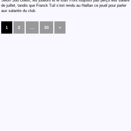
Selon Sud Ouest, les joueurs et le staff n’ont toujours pas perçu leur salaire
de juillet, tandis que Franck Tuil s’est rendu au Haillan ce jeudi pour parler
aux salariés du club.
1
2
…
30
»