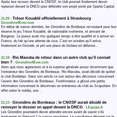
Après leur recours devant le CNOSF, le club pourrait finalement devoir
repasser devant la DNCG pour défendre son projet porté par Sparta Capital.
Trésor Kouablé officiellement à Strasbourg
21:29 -
-
Girondins4Ever.com
En début de saison dernière, les Girondins de Bordeaux recrutaient pour leur
réserve le jeu Trésor Kouablé, de nationalité ivoirienne, et arrivant de
Bergerac. Le joueur avait mis quelques temps à être qualifié et à arriver en
France, du fait qu’une attente de visa. C’est en octobre qu’il arriva
finalement en Gironde, et prit une place de titulaire en défense…
Rio Mavuba de retour dans un autre club qu’il connait
21:19 -
bien ?
- Girondins4Ever.com
Alors que nous apprenions et à la surprise générale assez récemment que
l’entraineur des Girondins de Bordeaux, Rio Mavuba, avait décidé de quitter
le club Bordelais. Dans son article ce soir autour des décisions concernant
l’avenir des Girondins de Bordeaux, FootAmateur, a glissé une petite
information concernant le désormais ex-entraineur du club au Scapulaire. En
effet selon le média, une…
Girondins de Bordeaux : le CNOSF aurait décidé de
21:13 -
renvoyer le dossier en appel devant la DNCG
- LEquipe.fr
Les Girondins pourraient devoir attendre encore avant de savoir s’ils
évolueront en National 1 la saison prochaine. Le conciliateur désigné par le