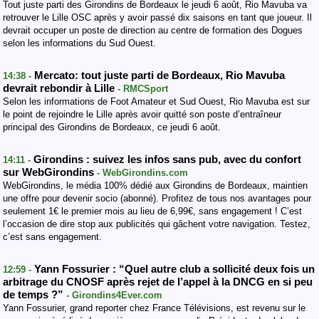
Tout juste parti des Girondins de Bordeaux le jeudi 6 août, Rio Mavuba va
retrouver le Lille OSC après y avoir passé dix saisons en tant que joueur. Il
devrait occuper un poste de direction au centre de formation des Dogues
selon les informations du Sud Ouest.
Mercato: tout juste parti de Bordeaux, Rio Mavuba
14:38 -
devrait rebondir à Lille
- RMCSport
Selon les informations de Foot Amateur et Sud Ouest, Rio Mavuba est sur
le point de rejoindre le Lille après avoir quitté son poste d’entraîneur
principal des Girondins de Bordeaux, ce jeudi 6 août.
Girondins : suivez les infos sans pub, avec du confort
14:11 -
sur WebGirondins
- WebGirondins.com
WebGirondins, le média 100% dédié aux Girondins de Bordeaux, maintien
une offre pour devenir socio (abonné). Profitez de tous nos avantages pour
seulement 1€ le premier mois au lieu de 6,99€, sans engagement ! C’est
l’occasion de dire stop aux publicités qui gâchent votre navigation. Testez,
c’est sans engagement.
Yann Fossurier : “Quel autre club a sollicité deux fois un
12:59 -
arbitrage du CNOSF après rejet de l’appel à la DNCG en si peu
de temps ?”
- Girondins4Ever.com
Yann Fossurier, grand reporter chez France Télévisions, est revenu sur le