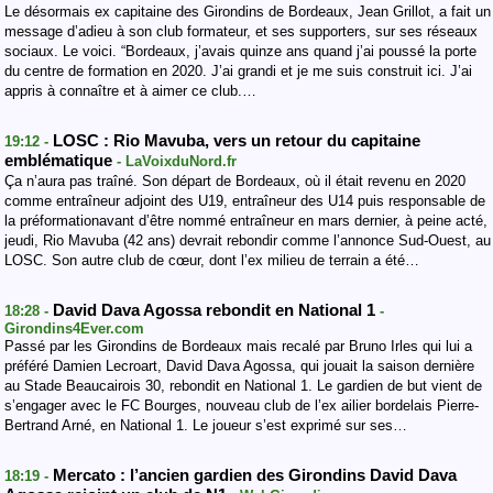
Le désormais ex capitaine des Girondins de Bordeaux, Jean Grillot, a fait un
message d’adieu à son club formateur, et ses supporters, sur ses réseaux
sociaux. Le voici. “Bordeaux, j’avais quinze ans quand j’ai poussé la porte
du centre de formation en 2020. J’ai grandi et je me suis construit ici. J’ai
appris à connaître et à aimer ce club.…
LOSC : Rio Mavuba, vers un retour du capitaine
19:12 -
emblématique
- LaVoixduNord.fr
Ça n’aura pas traîné. Son départ de Bordeaux, où il était revenu en 2020
comme entraîneur adjoint des U19, entraîneur des U14 puis responsable de
la préformationavant d’être nommé entraîneur en mars dernier, à peine acté,
jeudi, Rio Mavuba (42 ans) devrait rebondir comme l’annonce Sud-Ouest, au
LOSC. Son autre club de cœur, dont l’ex milieu de terrain a été…
David Dava Agossa rebondit en National 1
18:28 -
-
Girondins4Ever.com
Passé par les Girondins de Bordeaux mais recalé par Bruno Irles qui lui a
préféré Damien Lecroart, David Dava Agossa, qui jouait la saison dernière
au Stade Beaucairois 30, rebondit en National 1. Le gardien de but vient de
s’engager avec le FC Bourges, nouveau club de l’ex ailier bordelais Pierre-
Bertrand Arné, en National 1. Le joueur s’est exprimé sur ses…
Mercato : l’ancien gardien des Girondins David Dava
18:19 -