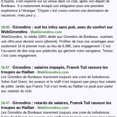
(Chypre), s’est exprimé sur sa venue dans ce club, après son départ de
Bordeaux. Il a notamment évoqué son intégration pour une première
expérience à l’étranger. “Chypre c’est connu comme une destination de
vacances, mais pour y…
Girondins : suit les infos sans pub, avec du confort sur
18:00 -
WebGirondins
- WebGirondins.com
WebGirondins, le média 100% dédié aux Girondins de Bordeaux, maintien
une offre pour devenir socio (abonné). Profitez de tous nos avantages pour
seulement 1€ le premier mois au lieu de 6,99€, sans engagement ! C’est
l’occasion de dire stop aux publicités qui gâchent votre navigation. Testez,
c’est sans engagement.
Girondins : salaires impayés, Franck Tuil rassure les
16:47 -
troupes au Haillan
- WebGirondins.com
Les Girondins de Bordeaux traversent toujours une zone de turbulences.
Selon Sud Ouest, les joueurs et le staff n’ont toujours pas perçu leur salaire
de juillet, tandis que Franck Tuil s’est rendu au Haillan ce jeudi pour parler
aux salariés du club.
Girondins : retards de salaires, Franck Tuil rassure les
16:47 -
troupes au Haillan
- WebGirondins.com
Les Girondins de Bordeaux traversent toujours une zone de turbulences.