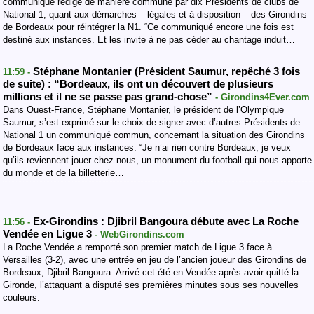
communiqué rédigé de manière commune par dix Présidents de clubs de
National 1, quant aux démarches – légales et à disposition – des Girondins
de Bordeaux pour réintégrer la N1. “Ce communiqué encore une fois est
destiné aux instances. Et les invite à ne pas céder au chantage induit…
Stéphane Montanier (Président Saumur, repêché 3 fois
11:59 -
de suite) : “Bordeaux, ils ont un découvert de plusieurs
millions et il ne se passe pas grand-chose”
- Girondins4Ever.com
Dans Ouest-France, Stéphane Montanier, le président de l’Olympique
Saumur, s’est exprimé sur le choix de signer avec d’autres Présidents de
National 1 un communiqué commun, concernant la situation des Girondins
de Bordeaux face aux instances. “Je n’ai rien contre Bordeaux, je veux
qu’ils reviennent jouer chez nous, un monument du football qui nous apporte
du monde et de la billetterie…
Ex-Girondins : Djibril Bangoura débute avec La Roche
11:56 -
Vendée en Ligue 3
- WebGirondins.com
La Roche Vendée a remporté son premier match de Ligue 3 face à
Versailles (3-2), avec une entrée en jeu de l’ancien joueur des Girondins de
Bordeaux, Djibril Bangoura. Arrivé cet été en Vendée après avoir quitté la
Gironde, l’attaquant a disputé ses premières minutes sous ses nouvelles
couleurs.