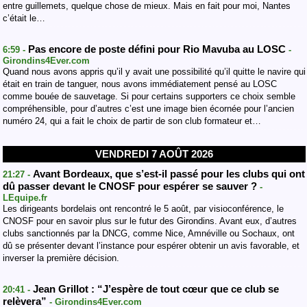
entre guillemets, quelque chose de mieux. Mais en fait pour moi, Nantes
c’était le…
Pas encore de poste défini pour Rio Mavuba au LOSC
6:59 -
-
Girondins4Ever.com
Quand nous avons appris qu’il y avait une possibilité qu’il quitte le navire qui
était en train de tanguer, nous avons immédiatement pensé au LOSC
comme bouée de sauvetage. Si pour certains supporters ce choix semble
compréhensible, pour d’autres c’est une image bien écornée pour l’ancien
numéro 24, qui a fait le choix de partir de son club formateur et…
VENDREDI 7 AOÛT 2026
Avant Bordeaux, que s’est-il passé pour les clubs qui ont
21:27 -
dû passer devant le CNOSF pour espérer se sauver ?
-
LEquipe.fr
Les dirigeants bordelais ont rencontré le 5 août, par visioconférence, le
CNOSF pour en savoir plus sur le futur des Girondins. Avant eux, d’autres
clubs sanctionnés par la DNCG, comme Nice, Amnéville ou Sochaux, ont
dû se présenter devant l’instance pour espérer obtenir un avis favorable, et
inverser la première décision.
Jean Grillot : “J’espère de tout cœur que ce club se
20:41 -
relèvera”
- Girondins4Ever.com