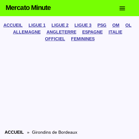
Mercato Minute
ACCUEIL
LIGUE 1
LIGUE 2
LIGUE 3
PSG
OM
OL
ALLEMAGNE
ANGLETERRE
ESPAGNE
ITALIE
OFFICIEL
FEMININES
ACCUEIL
» Girondins de Bordeaux