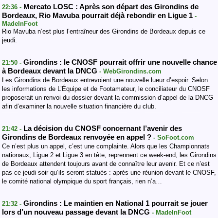
Mercato LOSC : Après son départ des Girondins de
22:36 -
Bordeaux, Rio Mavuba pourrait déjà rebondir en Ligue 1
-
MadeInFoot
Rio Mavuba n’est plus l’entraîneur des Girondins de Bordeaux depuis ce
jeudi.
Girondins : le CNOSF pourrait offrir une nouvelle chance
21:50 -
à Bordeaux devant la DNCG
- WebGirondins.com
Les Girondins de Bordeaux entrevoient une nouvelle lueur d’espoir. Selon
les informations de L’Équipe et de Footamateur, le conciliateur du CNOSF
proposerait un renvoi du dossier devant la commission d’appel de la DNCG
afin d’examiner la nouvelle situation financière du club.
La décision du CNOSF concernant l’avenir des
21:42 -
Girondins de Bordeaux renvoyée en appel ?
- SoFoot.com
Ce n’est plus un appel, c’est une complainte. Alors que les Championnats
nationaux, Ligue 2 et Ligue 3 en tête, reprennent ce week-end, les Girondins
de Bordeaux attendent toujours avant de connaître leur avenir. Et ce n’est
pas ce jeudi soir qu’ils seront statués : après une réunion devant le CNOSF,
le comité national olympique du sport français, rien n’a…
Girondins : Le maintien en National 1 pourrait se jouer
21:32 -
lors d’un nouveau passage devant la DNCG
- MadeInFoot