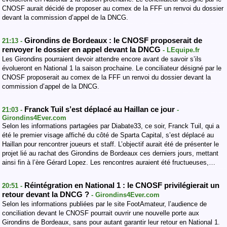
CNOSF aurait décidé de proposer au comex de la FFF un renvoi du dossier
devant la commission d’appel de la DNCG.
Girondins de Bordeaux : le CNOSF proposerait de
21:13 -
renvoyer le dossier en appel devant la DNCG
- LEquipe.fr
Les Girondins pourraient devoir attendre encore avant de savoir s’ils
évolueront en National 1 la saison prochaine. Le conciliateur désigné par le
CNOSF proposerait au comex de la FFF un renvoi du dossier devant la
commission d’appel de la DNCG.
Franck Tuil s’est déplacé au Haillan ce jour
21:03 -
-
Girondins4Ever.com
Selon les informations partagées par Diabate33, ce soir, Franck Tuil, qui a
été le premier visage affiché du côté de Sparta Capital, s’est déplacé au
Haillan pour rencontrer joueurs et staff. L’objectif aurait été de présenter le
projet lié au rachat des Girondins de Bordeaux ces derniers jours, mettant
ainsi fin à l’ère Gérard Lopez. Les rencontres auraient été fructueuses,…
Réintégration en National 1 : le CNOSF privilégierait un
20:51 -
retour devant la DNCG ?
- Girondins4Ever.com
Selon les informations publiées par le site FootAmateur, l’audience de
conciliation devant le CNOSF pourrait ouvrir une nouvelle porte aux
Girondins de Bordeaux, sans pour autant garantir leur retour en National 1.