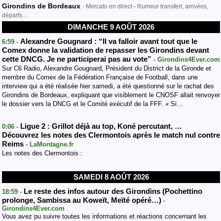
Girondins de Bordeaux
- Mercato en direct - Rumeur transfert, arrivées,
départs...
DIMANCHE 9 AOÛT 2026
Alexandre Gougnard : “Il va falloir avant tout que le
6:59 -
Comex donne la validation de repasser les Girondins devant
cette DNCG. Je ne participerai pas au vote”
- Girondins4Ever.com
Sur C6 Radio, Alexandre Gougnard, Président du District de la Gironde et
membre du Comex de la Fédération Française de Football, dans une
interview qui a été réalisée hier samedi, a été questionné sur le rachat des
Girondins de Bordeaux, expliquant que visiblement le CNOSF allait renvoyer
le dossier vers la DNCG et le Comité exécutif de la FFF. « Si…
Ligue 2 : Grillot déjà au top, Koné percutant, …
0:06 -
Découvrez les notes des Clermontois après le match nul contre
Reims
- LaMontagne.fr
Les notes des Clermontois :
SAMEDI 8 AOÛT 2026
Le reste des infos autour des Girondins (Pochettino
18:59 -
prolonge, Sambissa au Koweït, Meïté opéré…)
-
Girondins4Ever.com
Vous avez pu suivre toutes les informations et réactions concernant les