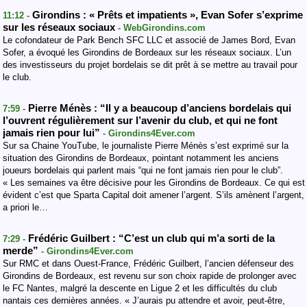
Girondins : « Prêts et impatients », Evan Sofer s’exprime
11:12 -
sur les réseaux sociaux
- WebGirondins.com
Le cofondateur de Park Bench SFC LLC et associé de James Bord, Evan
Sofer, a évoqué les Girondins de Bordeaux sur les réseaux sociaux. L’un
des investisseurs du projet bordelais se dit prêt à se mettre au travail pour
le club.
Pierre Ménès : “Il y a beaucoup d’anciens bordelais qui
7:59 -
l’ouvrent régulièrement sur l’avenir du club, et qui ne font
jamais rien pour lui”
- Girondins4Ever.com
Sur sa Chaine YouTube, le journaliste Pierre Ménès s’est exprimé sur la
situation des Girondins de Bordeaux, pointant notamment les anciens
joueurs bordelais qui parlent mais “qui ne font jamais rien pour le club”.
« Les semaines va être décisive pour les Girondins de Bordeaux. Ce qui est
évident c’est que Sparta Capital doit amener l’argent. S’ils amènent l’argent,
a priori le…
Frédéric Guilbert : “C’est un club qui m’a sorti de la
7:29 -
merde”
- Girondins4Ever.com
Sur RMC et dans Ouest-France, Frédéric Guilbert, l’ancien défenseur des
Girondins de Bordeaux, est revenu sur son choix rapide de prolonger avec
le FC Nantes, malgré la descente en Ligue 2 et les difficultés du club
nantais ces dernières années. « J’aurais pu attendre et avoir, peut-être,