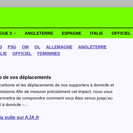
IGUE 3
ANGLETERRE
ESPAGNE
ITALIE
OFFICIEL
3
PSG
OM
OL
ALLEMAGNE
ANGLETERRE
ALIE
OFFICIEL
FEMININES
ne de vos déplacements
 carbone et les déplacements de nos supporters à domicile et
 émissions.Afin de mesurer précisément cet impact, nous vous
 permettra de comprendre comment vous êtes venus jusqu’au
3 à domicile –…
la suite sur AJA.fr