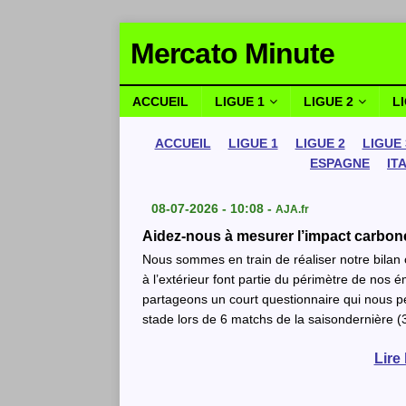
Mercato Minute
ACCUEIL
LIGUE 1
LIGUE 2
L
ACCUEIL
LIGUE 1
LIGUE 2
LIGUE 
ESPAGNE
IT
08-07-2026 - 10:08 -
AJA.fr
Aidez-nous à mesurer l’impact carbo
Nous sommes en train de réaliser notre bilan
à l’extérieur font partie du périmètre de nos
partageons un court questionnaire qui nous
stade lors de 6 matchs de la saisondernière (
Lire 