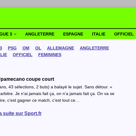
IGUE 3
ANGLETERRE
ESPAGNE
ITALIE
OFFICIEL
3
PSG
OM
OL
ALLEMAGNE
ANGLETERRE
ALIE
OFFICIEL
FEMININES
: Upamecano coupe court
, 43 sélections, 2 buts) a balayé le sujet. Sans détour. «
rbitre. Je n’ai jamais fait ça, on n’a jamais fait ça. On va se
ire, c’est gagner ce match, c’est tout ce…
la suite sur Sport.fr