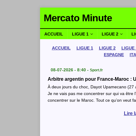
Mercato Minute
ACCUEIL
LIGUE 1
LIGUE 2
L
ACCUEIL
LIGUE 1
LIGUE 2
LIGUE 
ESPAGNE
IT
08-07-2026 - 8:40 -
Sport.fr
Arbitre argentin pour France-Maroc 
À deux jours du choc, Dayot Upamecano (27 ans
Je ne vais pas me concentrer sur qui va être l’a
concentrer sur le Maroc. Tout ce qu’on veut fa
Lire 