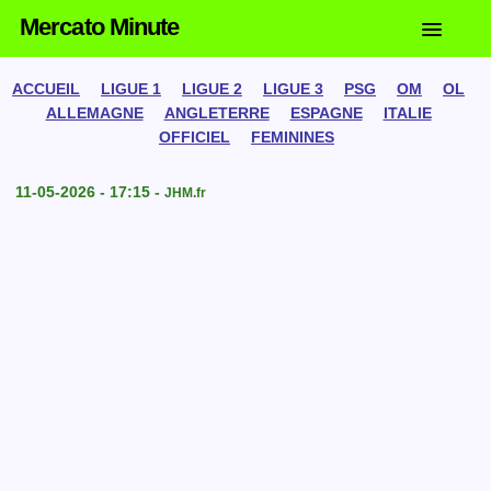
Mercato Minute
ACCUEIL
LIGUE 1
LIGUE 2
LIGUE 3
PSG
OM
OL
ALLEMAGNE
ANGLETERRE
ESPAGNE
ITALIE
OFFICIEL
FEMININES
11-05-2026 - 17:15 -
JHM.fr