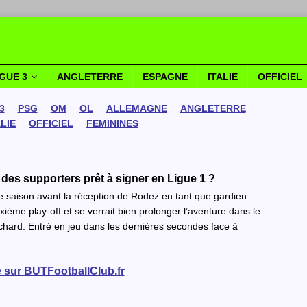
IGUE 3
ANGLETERRE
ESPAGNE
ITALIE
OFFICIEL
3
PSG
OM
OL
ALLEMAGNE
ANGLETERRE
ALIE
OFFICIEL
FEMININES
es supporters prêt à signer en Ligue 1 ?
e saison avant la réception de Rodez en tant que gardien
ième play-off et se verrait bien prolonger l’aventure dans le
hard. Entré en jeu dans les dernières secondes face à
te sur BUTFootballClub.fr