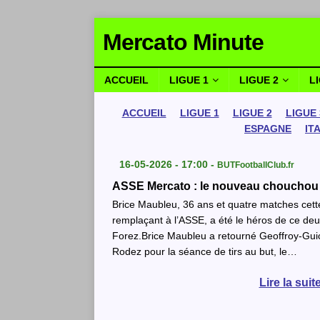
Mercato Minute
ACCUEIL
LIGUE 1
LIGUE 2
L
ACCUEIL
LIGUE 1
LIGUE 2
LIGUE 
ESPAGNE
IT
16-05-2026 - 17:00 -
BUTFootballClub.fr
ASSE Mercato : le nouveau chouchou d
Brice Maubleu, 36 ans et quatre matches cett
remplaçant à l’ASSE, a été le héros de ce deux
Forez.Brice Maubleu a retourné Geoffroy-Guic
Rodez pour la séance de tirs au but, le…
Lire la sui