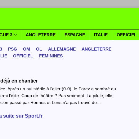
IGUE 3
ANGLETERRE
ESPAGNE
ITALIE
OFFICIEL
3
PSG
OM
OL
ALLEMAGNE
ANGLETERRE
ALIE
OFFICIEL
FEMININES
 déjà en chantier
e. Après un nul stérile à l’aller (0-0), le Forez a sombré au
parmi l’élite. Coup de théâtre ? Pas vraiment. La pilule, elle,
chnicien passé par Rennes et Lens n’a pas trouvé de…
la suite sur Sport.fr