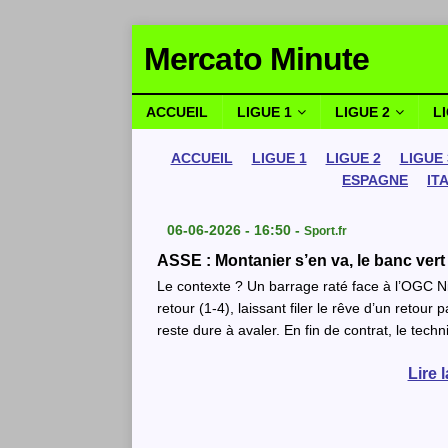
Mercato Minute
ACCUEIL
LIGUE 1
LIGUE 2
L
ACCUEIL
LIGUE 1
LIGUE 2
LIGUE 
ESPAGNE
IT
06-06-2026 - 16:50 -
Sport.fr
ASSE : Montanier s’en va, le banc vert
Le contexte ? Un barrage raté face à l’OGC Nic
retour (1-4), laissant filer le rêve d’un retour 
reste dure à avaler. En fin de contrat, le te
Lire 