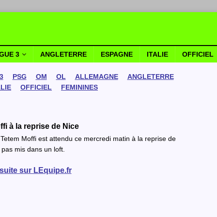
IGUE 3
ANGLETERRE
ESPAGNE
ITALIE
OFFICIEL
3
PSG
OM
OL
ALLEMAGNE
ANGLETERRE
ALIE
OFFICIEL
FEMININES
fi à la reprise de Nice
n Tetem Moffi est attendu ce mercredi matin à la reprise de
 pas mis dans un loft.
 suite sur LEquipe.fr