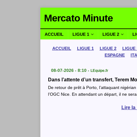
Mercato Minute
ACCUEIL
LIGUE 1
LIGUE 2
L
ACCUEIL
LIGUE 1
LIGUE 2
LIGUE 
ESPAGNE
IT
08-07-2026 - 8:10 -
LEquipe.fr
Dans l’attente d’un transfert, Terem Mof
De retour de prêt à Porto, l’attaquant nigéria
l’OGC Nice. En attendant un départ, il ne sera
Lire la