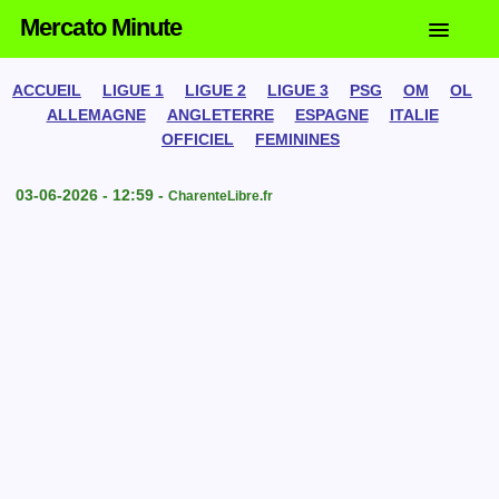
Mercato Minute
ACCUEIL
LIGUE 1
LIGUE 2
LIGUE 3
PSG
OM
OL
ALLEMAGNE
ANGLETERRE
ESPAGNE
ITALIE
OFFICIEL
FEMININES
03-06-2026 - 12:59 -
CharenteLibre.fr