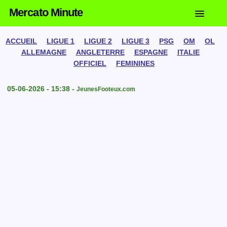
Mercato Minute
ACCUEIL
LIGUE 1
LIGUE 2
LIGUE 3
PSG
OM
OL
ALLEMAGNE
ANGLETERRE
ESPAGNE
ITALIE
OFFICIEL
FEMININES
05-06-2026 - 15:38 -
JeunesFooteux.com