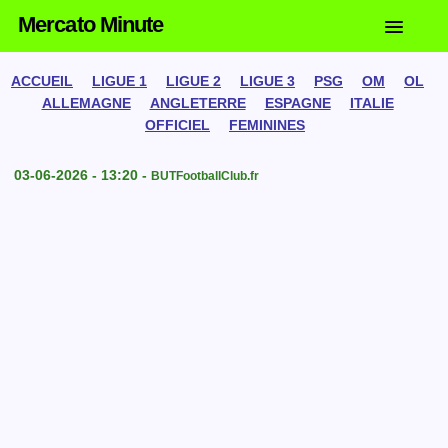
Mercato Minute
ACCUEIL
LIGUE 1
LIGUE 2
LIGUE 3
PSG
OM
OL
ALLEMAGNE
ANGLETERRE
ESPAGNE
ITALIE
OFFICIEL
FEMININES
03-06-2026 - 13:20 -
BUTFootballClub.fr