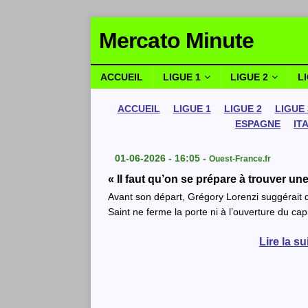
Mercato Minute
ACCUEIL
LIGUE 1
LIGUE 2
L
ACCUEIL
LIGUE 1
LIGUE 2
LIGUE 
ESPAGNE
IT
01-06-2026 - 16:05 -
Ouest-France.fr
« Il faut qu’on se prépare à trouver une
Avant son départ, Grégory Lorenzi suggérait qu
Saint ne ferme la porte ni à l’ouverture du cap
Lire la s