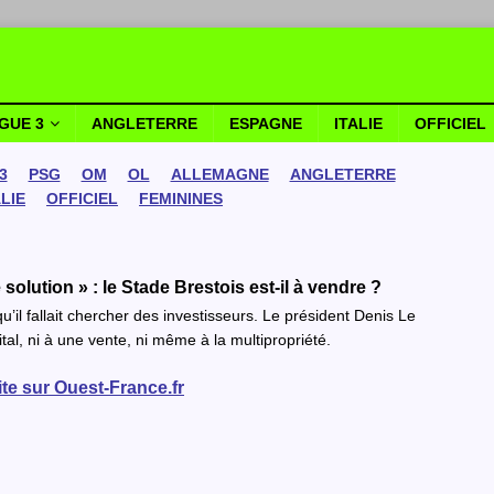
IGUE 3
ANGLETERRE
ESPAGNE
ITALIE
OFFICIEL
3
PSG
OM
OL
ALLEMAGNE
ANGLETERRE
ALIE
OFFICIEL
FEMININES
 solution » : le Stade Brestois est-il à vendre ?
’il fallait chercher des investisseurs. Le président Denis Le
ital, ni à une vente, ni même à la multipropriété.
uite sur Ouest-France.fr