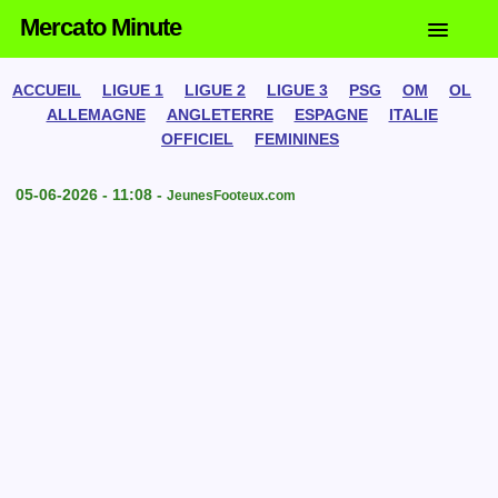
Mercato Minute
ACCUEIL
LIGUE 1
LIGUE 2
LIGUE 3
PSG
OM
OL
ALLEMAGNE
ANGLETERRE
ESPAGNE
ITALIE
OFFICIEL
FEMININES
05-06-2026 - 11:08 -
JeunesFooteux.com