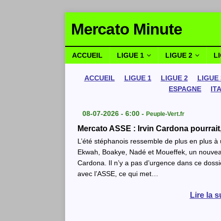
Mercato Minute
ACCUEIL
LIGUE 1
LIGUE 2
L
ACCUEIL
LIGUE 1
LIGUE 2
LIGUE 
ESPAGNE
IT
08-07-2026 - 6:00 -
Peuple-Vert.fr
Mercato ASSE : Irvin Cardona pourrait, 
L’été stéphanois ressemble de plus en plus à 
Ekwah, Boakye, Nadé et Moueffek, un nouveau n
Cardona. Il n’y a pas d’urgence dans ce doss
avec l’ASSE, ce qui met…
Lire la s