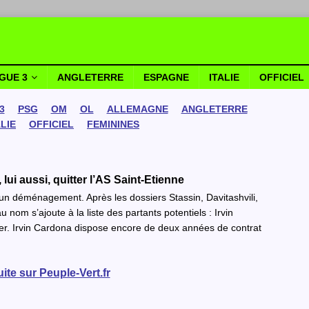
IGUE 3
ANGLETERRE
ESPAGNE
ITALIE
OFFICIEL
3
PSG
OM
OL
ALLEMAGNE
ANGLETERRE
ALIE
OFFICIEL
FEMININES
lui aussi, quitter l’AS Saint-Etienne
un déménagement. Après les dossiers Stassin, Davitashvili,
om s’ajoute à la liste des partants potentiels : Irvin
ier. Irvin Cardona dispose encore de deux années de contrat
uite sur Peuple-Vert.fr