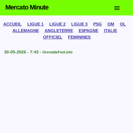
Mercato Minute
ACCUEIL
LIGUE 1
LIGUE 2
LIGUE 3
PSG
OM
OL
ALLEMAGNE
ANGLETERRE
ESPAGNE
ITALIE
OFFICIEL
FEMININES
30-05-2026 - 7:43 -
GrenobleFoot.info