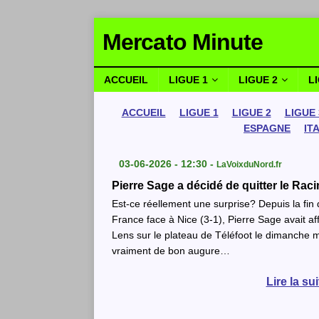
Mercato Minute
ACCUEIL
LIGUE 1
LIGUE 2
L
ACCUEIL
LIGUE 1
LIGUE 2
LIGUE 
ESPAGNE
IT
03-06-2026 - 12:30 -
LaVoixduNord.fr
Pierre Sage a décidé de quitter le Rac
Est-ce réellement une surprise? Depuis la fin d
France face à Nice (3-1), Pierre Sage avait aff
Lens sur le plateau de Téléfoot le dimanche m
vraiment de bon augure…
Lire la su