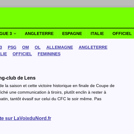
IGUE 3
ANGLETERRE
ESPAGNE
ITALIE
OFFICIEL
3
PSG
OM
OL
ALLEMAGNE
ANGLETERRE
ALIE
OFFICIEL
FEMININES
ing-club de Lens
e la saison et cette victoire historique en finale de Coupe de
iché une communication à tiroirs, plutôt enclin à rester à
atin, tantôt évasif sur celui du CFC le soir même. Pas
ite sur LaVoixduNord.fr