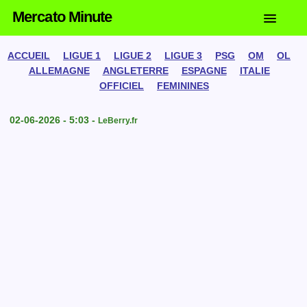
Mercato Minute
ACCUEIL
LIGUE 1
LIGUE 2
LIGUE 3
PSG
OM
OL
ALLEMAGNE
ANGLETERRE
ESPAGNE
ITALIE
OFFICIEL
FEMININES
02-06-2026 - 5:03 -
LeBerry.fr