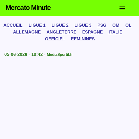
Mercato Minute
ACCUEIL
LIGUE 1
LIGUE 2
LIGUE 3
PSG
OM
OL
ALLEMAGNE
ANGLETERRE
ESPAGNE
ITALIE
OFFICIEL
FEMININES
05-06-2026 - 19:42 -
MediaSportif.fr