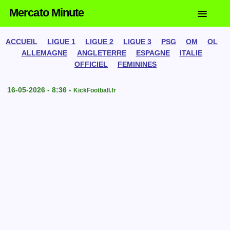
Mercato Minute
ACCUEIL
LIGUE 1
LIGUE 2
LIGUE 3
PSG
OM
OL
ALLEMAGNE
ANGLETERRE
ESPAGNE
ITALIE
OFFICIEL
FEMININES
16-05-2026 - 8:36 -
KickFootball.fr