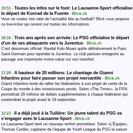
Toutes les infos sur le foot: Le Lausanne-Sport officialise
19:51 -
le départ de Konrad de la Fuente
- Blick.ch
Vous ne voulez rien rater de l’actualité liée au football? Blick vous propose
ce live-ticker qui revient sur toutes les informations.
Trois ans après son arrivée: Le PSG officialise le départ
18:16 -
d’un de ses attaquants vers la Juventus
- Blick.ch
C’est désormais officiel: Randal Kolo Muani quitte définitivement le Paris
Saint-Germain pour rejoindre la Juventus. Le club parisien enregistre au
passage une importante moins-value sur son transfert.
A hauteur de 20 millions: Le chantage de Gianni
17:29 -
Infantino pour faire passer son projet mercantile
- Blick.ch
Gianni Infantino tente de rallier les fédérations à son projet de vente de la
Coupe du monde à des investisseurs privés. Selon «The Times», la FIFA
promettrait 20 millions de dollars supplémentaires à chaque fédération qui
soutiendrait le projet avant le 19 septembre.
Il a déjà joué à la Tuilière: Un jeune talent du PSG va
12:23 -
s’engager avec le Lausanne-Sport
- Blick.ch
Le Lausanne-Sport tient un nouveau renfort prometteur. Selon «L’Équipe»,
Thomas Cordier, capitaine de l’équipe de Youth League du PSG la saison