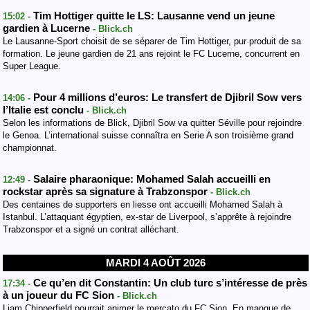
Tim Hottiger quitte le LS: Lausanne vend un jeune
15:02 -
gardien à Lucerne
- Blick.ch
Le Lausanne-Sport choisit de se séparer de Tim Hottiger, pur produit de sa
formation. Le jeune gardien de 21 ans rejoint le FC Lucerne, concurrent en
Super League.
Pour 4 millions d’euros: Le transfert de Djibril Sow vers
14:06 -
l’Italie est conclu
- Blick.ch
Selon les informations de Blick, Djibril Sow va quitter Séville pour rejoindre
le Genoa. L’international suisse connaîtra en Serie A son troisième grand
championnat.
Salaire pharaonique: Mohamed Salah accueilli en
12:49 -
rockstar après sa signature à Trabzonspor
- Blick.ch
Des centaines de supporters en liesse ont accueilli Mohamed Salah à
Istanbul. L’attaquant égyptien, ex-star de Liverpool, s’apprête à rejoindre
Trabzonspor et a signé un contrat alléchant.
MARDI 4 AOÛT 2026
Ce qu’en dit Constantin: Un club turc s’intéresse de près
17:34 -
à un joueur du FC Sion
- Blick.ch
Liam Chipperfield pourrait animer le mercato du FC Sion. En manque de