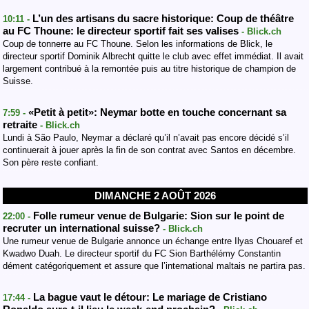
L’un des artisans du sacre historique: Coup de théâtre
10:11 -
au FC Thoune: le directeur sportif fait ses valises
- Blick.ch
Coup de tonnerre au FC Thoune. Selon les informations de Blick, le
directeur sportif Dominik Albrecht quitte le club avec effet immédiat. Il avait
largement contribué à la remontée puis au titre historique de champion de
Suisse.
«Petit à petit»: Neymar botte en touche concernant sa
7:59 -
retraite
- Blick.ch
Lundi à São Paulo, Neymar a déclaré qu’il n’avait pas encore décidé s’il
continuerait à jouer après la fin de son contrat avec Santos en décembre.
Son père reste confiant.
DIMANCHE 2 AOÛT 2026
Folle rumeur venue de Bulgarie: Sion sur le point de
22:00 -
recruter un international suisse?
- Blick.ch
Une rumeur venue de Bulgarie annonce un échange entre Ilyas Chouaref et
Kwadwo Duah. Le directeur sportif du FC Sion Barthélémy Constantin
dément catégoriquement et assure que l’international maltais ne partira pas.
La bague vaut le détour: Le mariage de Cristiano
17:44 -