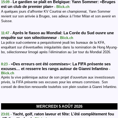
Le gardien se plaît en Belgique: Yann Sommer: «Bruges
15:09 -
est un club de premier plan»
- Blick.ch
A quelques jours d’affronter KV Courtrai en championnat, Yann Sommer
revient sur son arrivée à Bruges, ses adieux à l’Inter Milan et son avenir en
Suisse.
Après le fiasco au Mondial: La Corée du Sud ouvre une
11:47 -
enquête sur son sélectionneur
- Blick.ch
La police sud-coréenne a perquisitionné jeudi les bureaux de la KFA,
enquêtant sur d’éventuelles irrégularités dans la nomination de Hong Myung-
bo, sélectionneur limogé après l’élimination au 1er tour du Mondial 2026.
«Des erreurs ont été commises»: La FIFA présente ses
8:23 -
excuses… et resserre les rangs autour de Gianni Infantino
-
Blick.ch
Après la vive polémique autour de son projet d’ouverture aux investisseurs
privés, la FIFA présente ses excuses pour les erreurs commises. Son
conseil de direction renouvelle toutefois son plein soutien à Gianni Infantino.
MERCREDI 5 AOÛT 2026
Yacht, golf, raton laveur et fête: L’été complètement fou
23:01 -