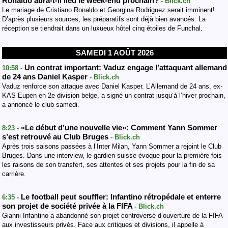
Ronaldo aura-t-il lieu le week-end prochain?
- Blick.ch
Le mariage de Cristiano Ronaldo et Georgina Rodriguez serait imminent!
D’après plusieurs sources, les préparatifs sont déjà bien avancés. La
réception se tiendrait dans un luxueux hôtel cinq étoiles de Funchal.
SAMEDI 1 AOÛT 2026
Un contrat important: Vaduz engage l’attaquant allemand
10:58 -
de 24 ans Daniel Kasper
- Blick.ch
Vaduz renforce son attaque avec Daniel Kasper. L’Allemand de 24 ans, ex-
KAS Eupen en 2e division belge, a signé un contrat jusqu’à l’hiver prochain,
a annoncé le club samedi.
«Le début d’une nouvelle vie»: Comment Yann Sommer
8:23 -
s’est retrouvé au Club Bruges
- Blick.ch
Après trois saisons passées à l’Inter Milan, Yann Sommer a rejoint le Club
Bruges. Dans une interview, le gardien suisse évoque pour la première fois
les raisons de son transfert, ses attentes et ses projets pour la fin de sa
carrière.
Le football peut souffler: Infantino rétropédale et enterre
6:35 -
son projet de société privée à la FIFA
- Blick.ch
Gianni Infantino a abandonné son projet controversé d’ouverture de la FIFA
aux investisseurs privés. Face aux critiques et divisions, il appelle à