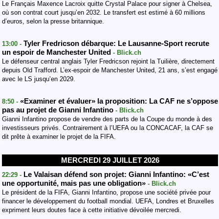
Le Français Maxence Lacroix quitte Crystal Palace pour signer à Chelsea,
où son contrat court jusqu’en 2032. Le transfert est estimé à 60 millions
d’euros, selon la presse britannique.
Tyler Fredricson débarque: Le Lausanne-Sport recrute
13:00 -
un espoir de Manchester United
- Blick.ch
Le défenseur central anglais Tyler Fredricson rejoint la Tuilière, directement
depuis Old Trafford. L’ex-espoir de Manchester United, 21 ans, s’est engagé
avec le LS jusqu’en 2029.
«Examiner et évaluer» la proposition: La CAF ne s’oppose
8:50 -
pas au projet de Gianni Infantino
- Blick.ch
Gianni Infantino propose de vendre des parts de la Coupe du monde à des
investisseurs privés. Contrairement à l’UEFA ou la CONCACAF, la CAF se
dit prête à examiner le projet de la FIFA.
MERCREDI 29 JUILLET 2026
Le Valaisan défend son projet: Gianni Infantino: «C’est
22:29 -
une opportunité, mais pas une obligation»
- Blick.ch
Le président de la FIFA, Gianni Infantino, propose une société privée pour
financer le développement du football mondial. UEFA, Londres et Bruxelles
expriment leurs doutes face à cette initiative dévoilée mercredi.