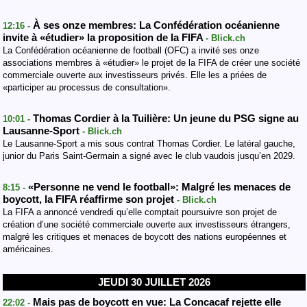
À ses onze membres: La Confédération océanienne
12:16 -
invite à «étudier» la proposition de la FIFA
- Blick.ch
La Confédération océanienne de football (OFC) a invité ses onze
associations membres à «étudier» le projet de la FIFA de créer une société
commerciale ouverte aux investisseurs privés. Elle les a priées de
«participer au processus de consultation».
Thomas Cordier à la Tuilière: Un jeune du PSG signe au
10:01 -
Lausanne-Sport
- Blick.ch
Le Lausanne-Sport a mis sous contrat Thomas Cordier. Le latéral gauche,
junior du Paris Saint-Germain a signé avec le club vaudois jusqu’en 2029.
«Personne ne vend le football»: Malgré les menaces de
8:15 -
boycott, la FIFA réaffirme son projet
- Blick.ch
La FIFA a annoncé vendredi qu’elle comptait poursuivre son projet de
création d’une société commerciale ouverte aux investisseurs étrangers,
malgré les critiques et menaces de boycott des nations européennes et
américaines.
JEUDI 30 JUILLET 2026
Mais pas de boycott en vue: La Concacaf rejette elle
22:02 -