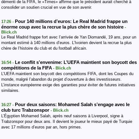
démenti de la FIFA, le «Times» affirme que le président aurait cherché à
consolider un soutien crucial en vue de son avenir.
Pour 140 millions d’euros: Le Real Madrid frappe un
17:26 -
énorme coup avec la recrue la plus chère de son histoire
-
Blick.ch
Le Real Madrid frappe fort avec l’arrivée de Yan Diomandé, 19 ans, pour un
montant estimé à 140 millions d’euros. L’Ivoirien devient la recrue la plus
chère de l’histoire du club et du football africain.
Le conflit s’envenime: L’UEFA maintient son boycott des
16:54 -
compétitions de la FIFA
- Blick.ch
L’UEFA maintient son boycott des compétitions FIFA, dont les Coupes du
monde, malgré l’abandon du projet d’ouverture à des investisseurs.
L’instance européenne exige des garanties pour éviter de futures initiatives
similaires.
Pour deux saisons: Mohamed Salah s’engage avec le
16:27 -
club turc Trabzonspor
- Blick.ch
L’Égyptien Mohamed Salah, après neuf saisons à Liverpool, signe à
Trabzonspor pour deux ans. Il devient le joueur le mieux payé de Turquie
avec 17 millions d’euros par an, hors primes.