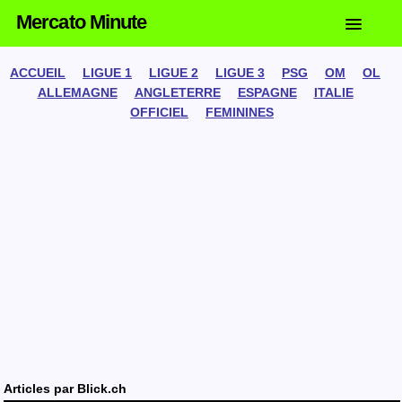
Mercato Minute
ACCUEIL
LIGUE 1
LIGUE 2
LIGUE 3
PSG
OM
OL
ALLEMAGNE
ANGLETERRE
ESPAGNE
ITALIE
OFFICIEL
FEMININES
Articles par
Blick.ch