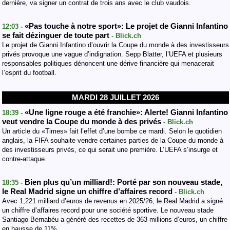
dernière, va signer un contrat de trois ans avec le club vaudois.
«Pas touche à notre sport»: Le projet de Gianni Infantino
12:03 -
se fait dézinguer de toute part
- Blick.ch
Le projet de Gianni Infantino d’ouvrir la Coupe du monde à des investisseurs
privés provoque une vague d’indignation. Sepp Blatter, l’UEFA et plusieurs
responsables politiques dénoncent une dérive financière qui menacerait
l’esprit du football.
MARDI 28 JUILLET 2026
«Une ligne rouge a été franchie»: Alerte! Gianni Infantino
18:39 -
veut vendre la Coupe du monde à des privés
- Blick.ch
Un article du «Times» fait l’effet d’une bombe ce mardi. Selon le quotidien
anglais, la FIFA souhaite vendre certaines parties de la Coupe du monde à
des investisseurs privés, ce qui serait une première. L’UEFA s’insurge et
contre-attaque.
Bien plus qu’un milliard!: Porté par son nouveau stade,
18:35 -
le Real Madrid signe un chiffre d’affaires record
- Blick.ch
Avec 1,221 milliard d’euros de revenus en 2025/26, le Real Madrid a signé
un chiffre d’affaires record pour une société sportive. Le nouveau stade
Santiago-Bernabéu a généré des recettes de 363 millions d’euros, un chiffre
en hausse de 11%.