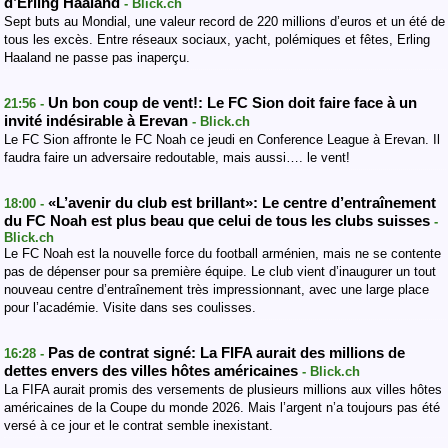
d’Erling Haaland
- Blick.ch
Sept buts au Mondial, une valeur record de 220 millions d’euros et un été de
tous les excès. Entre réseaux sociaux, yacht, polémiques et fêtes, Erling
Haaland ne passe pas inaperçu.
Un bon coup de vent!: Le FC Sion doit faire face à un
21:56 -
invité indésirable à Erevan
- Blick.ch
Le FC Sion affronte le FC Noah ce jeudi en Conference League à Erevan. Il
faudra faire un adversaire redoutable, mais aussi…. le vent!
«L’avenir du club est brillant»: Le centre d’entraînement
18:00 -
du FC Noah est plus beau que celui de tous les clubs suisses
-
Blick.ch
Le FC Noah est la nouvelle force du football arménien, mais ne se contente
pas de dépenser pour sa première équipe. Le club vient d’inaugurer un tout
nouveau centre d’entraînement très impressionnant, avec une large place
pour l’académie. Visite dans ses coulisses.
Pas de contrat signé: La FIFA aurait des millions de
16:28 -
dettes envers des villes hôtes américaines
- Blick.ch
La FIFA aurait promis des versements de plusieurs millions aux villes hôtes
américaines de la Coupe du monde 2026. Mais l’argent n’a toujours pas été
versé à ce jour et le contrat semble inexistant.