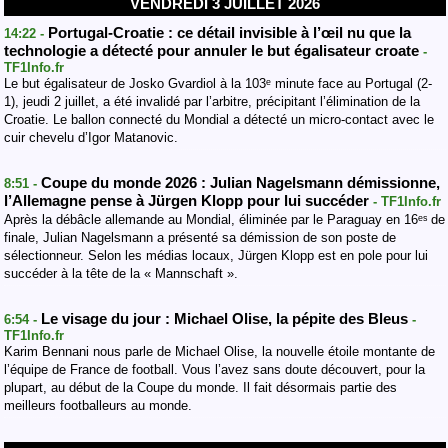
VENDREDI 3 JUILLET 2026
Portugal-Croatie : ce détail invisible à l’œil nu que la
14:22 -
technologie a détecté pour annuler le but égalisateur croate
-
TF1Info.fr
Le but égalisateur de Josko Gvardiol à la 103ᵉ minute face au Portugal (2-
1), jeudi 2 juillet, a été invalidé par l’arbitre, précipitant l’élimination de la
Croatie. Le ballon connecté du Mondial a détecté un micro-contact avec le
cuir chevelu d’Igor Matanovic.
Coupe du monde 2026 : Julian Nagelsmann démissionne,
8:51 -
l’Allemagne pense à Jürgen Klopp pour lui succéder
- TF1Info.fr
Après la débâcle allemande au Mondial, éliminée par le Paraguay en 16ᵉˢ de
finale, Julian Nagelsmann a présenté sa démission de son poste de
sélectionneur. Selon les médias locaux, Jürgen Klopp est en pole pour lui
succéder à la tête de la « Mannschaft ».
Le visage du jour : Michael Olise, la pépite des Bleus
6:54 -
-
TF1Info.fr
Karim Bennani nous parle de Michael Olise, la nouvelle étoile montante de
l’équipe de France de football. Vous l’avez sans doute découvert, pour la
plupart, au début de la Coupe du monde. Il fait désormais partie des
meilleurs footballeurs au monde.