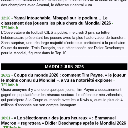
des champions avec Arsenal, le défenseur central « va…
Yamal intouchable, Mbappé sur le podium… Le
12:26 -
classement des joueurs les plus chers du Mondial 2026
-
TF1Info.fr
L’Observatoire du football CIES a publié, mercredi 3 juin, sa lettre
hebdomadaire présentant les joueurs avec la plus haute valeur de transfert.
Sans surprise, une très large majorité d’entre eux participent à la prochaine
Coupe du monde. Trois Français, tous sélectionnés par Didier Deschamps
pour le Mondial, figurent dans le Top 10.
MARDI 2 JUIN 2026
Coupe du monde 2026 : comment Tim Payne, « le joueur
16:02 -
le moins connu du Mondial », a vu sa notoriété exploser
-
TF1Info.fr
Quasi anonyme il y a encore quelques jours, Tim Payne a soudainement
gagné en popularité sur les réseaux sociaux. Le défenseur néo-zélandais,
qui participera à la Coupe du monde avec les « Kiwis », cumule plus de 4
millions d’abonnés sur son compte Instagram.
« Le sélectionneur des jours heureux » : Emmanuel
10:01 -
Macron « regrettera » Didier Deschamps après le Mondial 2026
- TF1Info.fr