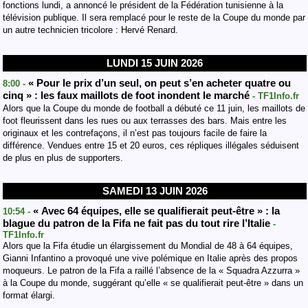
fonctions lundi, a annoncé le président de la Fédération tunisienne à la
télévision publique. Il sera remplacé pour le reste de la Coupe du monde par
un autre technicien tricolore : Hervé Renard.
LUNDI 15 JUIN 2026
« Pour le prix d’un seul, on peut s’en acheter quatre ou
8:00 -
cinq » : les faux maillots de foot inondent le marché
- TF1Info.fr
Alors que la Coupe du monde de football a débuté ce 11 juin, les maillots de
foot fleurissent dans les rues ou aux terrasses des bars. Mais entre les
originaux et les contrefaçons, il n’est pas toujours facile de faire la
différence. Vendues entre 15 et 20 euros, ces répliques illégales séduisent
de plus en plus de supporters.
SAMEDI 13 JUIN 2026
« Avec 64 équipes, elle se qualifierait peut-être » : la
10:54 -
blague du patron de la Fifa ne fait pas du tout rire l’Italie
-
TF1Info.fr
Alors que la Fifa étudie un élargissement du Mondial de 48 à 64 équipes,
Gianni Infantino a provoqué une vive polémique en Italie après des propos
moqueurs. Le patron de la Fifa a raillé l’absence de la « Squadra Azzurra »
à la Coupe du monde, suggérant qu’elle « se qualifierait peut-être » dans un
format élargi.