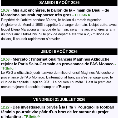
SAMEDI 8 AOÛT 2026
Mis aux enchères, le ballon de la « main de Dieu » de
10:37 -
Maradona pourrait rapporter très gros
- TF1Info.fr
Propriété de l’arbitre pendant 30 ans, le ballon du match Argentine-
Angleterre du Mondial 1986 s’apprête à changer de main. L’objet culte, avec
lequel Diego Maradona a marqué de la main, sera mis aux enchères à la fin
du mois aux États-Unis. Si le prix de départ a été fixé à 2,5 millions de
dollars, il pourrait rapidement s’envoler.
JEUDI 6 AOÛT 2026
Mercato : l’international français Maghnes Akliouche
19:58 -
rejoint le Paris Saint-Germain en provenance de l’AS Monaco
-
TF1Info.fr
Le PSG a officialisé jeudi l’arrivée du milieu offensif Maghnes Akliouche en
provenance de l’AS Monaco. L’international français s’est engagé avec le
club de la capitale jusqu’en 2031. Le nouveau numéro 11 est la première
recrue majeure du double champion d’Europe.
VENDREDI 31 JUILLET 2026
Des investisseurs privés à la Fifa ? Pourquoi le football
12:27 -
féminin pourrait vite pâtir d’un bras de fer autour du projet
d’Infantino
- TF1Info.fr