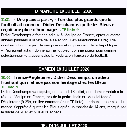
DIMANCHE 19 JUILLET 2026
« Une place à part », « l’un des plus grands que le
11:31 -
football ait connu » : Didier Deschamps quitte les Bleus et
reçoit une pluie d’hommages
- TF1Info.fr
Didier Deschamps a fait ses adieux à l’équipe de France, après quatorze
années passées à la tête de la sélection. L’ex-sélectionneur a reçu de
nombreux hommages, de ses joueurs et du président de la République.
« Peu auront autant donné au maillot bleu, comme joueur puis comme
sélectionneur », a aussi salué la Fédération française de football.
SAMEDI 18 JUILLET 2026
France-Angleterre : Didier Deschamps, un adieu
10:00 -
frustrant qui n’efface pas son héritage chez les Bleus
-
TF1Info.fr
Didier Deschamps va disputer, ce samedi 18 juillet, son dernier match à la
tête de l’équipe de France, lors de la petite finale du Mondial face à
l’Angleterre (à 23h, en live commenté sur TF1info). Le double champion du
monde s’apprête à quitter les Bleus après un mandat de 14 ans, marqué par
le sacre de 2018 et plusieurs échecs…
JEUDI 16 JUILLET 2026