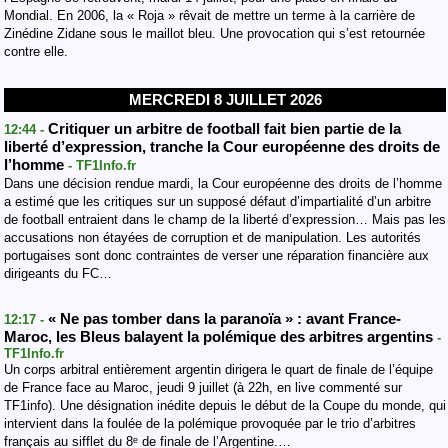
Mondial. En 2006, la « Roja » rêvait de mettre un terme à la carrière de
Zinédine Zidane sous le maillot bleu. Une provocation qui s’est retournée
contre elle.
MERCREDI 8 JUILLET 2026
Critiquer un arbitre de football fait bien partie de la
12:44 -
liberté d’expression, tranche la Cour européenne des droits de
l’homme
- TF1Info.fr
Dans une décision rendue mardi, la Cour européenne des droits de l’homme
a estimé que les critiques sur un supposé défaut d’impartialité d’un arbitre
de football entraient dans le champ de la liberté d’expression… Mais pas les
accusations non étayées de corruption et de manipulation. Les autorités
portugaises sont donc contraintes de verser une réparation financière aux
dirigeants du FC…
« Ne pas tomber dans la paranoïa » : avant France-
12:17 -
Maroc, les Bleus balayent la polémique des arbitres argentins
-
TF1Info.fr
Un corps arbitral entièrement argentin dirigera le quart de finale de l’équipe
de France face au Maroc, jeudi 9 juillet (à 22h, en live commenté sur
TF1info). Une désignation inédite depuis le début de la Coupe du monde, qui
intervient dans la foulée de la polémique provoquée par le trio d’arbitres
français au sifflet du 8ᵉ de finale de l’Argentine.…