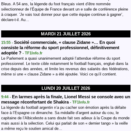
Bleus. A 54 ans, la légende du foot français vient d’être nommée
sélectionneur de l’Équipe de France devant un e salle de conférence pleine
à craquer. ‘Je vais tout donner pour que cette équipe continue à gagner’,
déclare-t-il. Au…
MARDI 21 JUILLET 2026
Société commerciale, « clause Zidane »… En quoi
15:55 -
consiste la réforme du sport professionnel, définitivement
adoptée ?
- TF1Info.fr
Le Parlement a quasi unanimement adopté l’attendue réforme du sport
professionnel. Le texte cible notamment le football français, englué dans la
crise depuis des années, et limite les revenus des salariés des fédérations,
même si une « clause Zidane » a été ajoutée. Voici ce qu’il contient.
LUNDI 20 JUILLET 2026
En larmes après la finale, Lionel Messi se console avec un
9:44 -
message réconfortant de Shakira
- TF1Info.fr
La légende du football argentin n’a pu cacher son émotion après la défaite
face à l’Espagne ce dimanche. Sa médaille d’argent autour du cou, le
capitaine de l’Albiceleste a sans doute fait ses adieux à la Coupe du monde
mais aussi à la sélection. Celui qui parlait de son « dernier tango » la veille
a même reçu le soutien amical de…