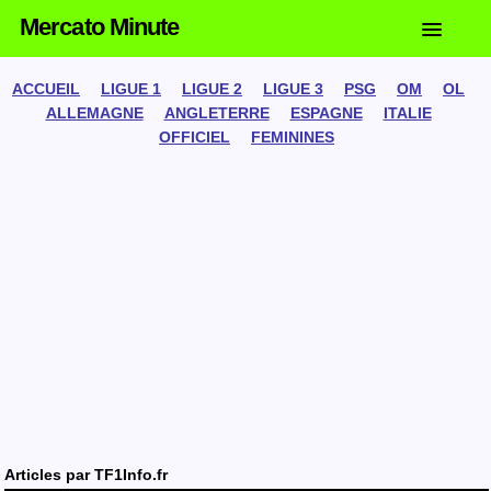
Mercato Minute
ACCUEIL
LIGUE 1
LIGUE 2
LIGUE 3
PSG
OM
OL
ALLEMAGNE
ANGLETERRE
ESPAGNE
ITALIE
OFFICIEL
FEMININES
Articles par
TF1Info.fr