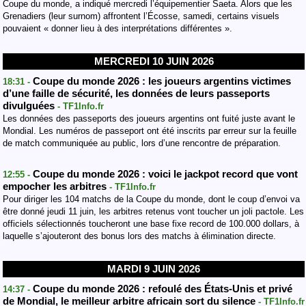
Coupe du monde, a indiqué mercredi l’équipementier Saeta. Alors que les
Grenadiers (leur surnom) affrontent l’Écosse, samedi, certains visuels
pouvaient « donner lieu à des interprétations différentes ».
MERCREDI 10 JUIN 2026
Coupe du monde 2026 : les joueurs argentins victimes
18:31 -
d’une faille de sécurité, les données de leurs passeports
divulguées
- TF1Info.fr
Les données des passeports des joueurs argentins ont fuité juste avant le
Mondial. Les numéros de passeport ont été inscrits par erreur sur la feuille
de match communiquée au public, lors d’une rencontre de préparation.
Coupe du monde 2026 : voici le jackpot record que vont
12:55 -
empocher les arbitres
- TF1Info.fr
Pour diriger les 104 matchs de la Coupe du monde, dont le coup d’envoi va
être donné jeudi 11 juin, les arbitres retenus vont toucher un joli pactole. Les
officiels sélectionnés toucheront une base fixe record de 100.000 dollars, à
laquelle s’ajouteront des bonus lors des matchs à élimination directe.
MARDI 9 JUIN 2026
Coupe du monde 2026 : refoulé des États-Unis et privé
14:37 -
de Mondial, le meilleur arbitre africain sort du silence
- TF1Info.fr