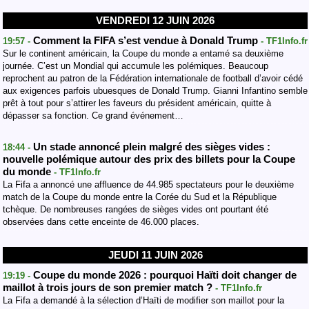
VENDREDI 12 JUIN 2026
Comment la FIFA s’est vendue à Donald Trump
19:57 -
- TF1Info.fr
Sur le continent américain, la Coupe du monde a entamé sa deuxième
journée. C’est un Mondial qui accumule les polémiques. Beaucoup
reprochent au patron de la Fédération internationale de football d’avoir cédé
aux exigences parfois ubuesques de Donald Trump. Gianni Infantino semble
prêt à tout pour s’attirer les faveurs du président américain, quitte à
dépasser sa fonction. Ce grand événement…
Un stade annoncé plein malgré des sièges vides :
18:44 -
nouvelle polémique autour des prix des billets pour la Coupe
du monde
- TF1Info.fr
La Fifa a annoncé une affluence de 44.985 spectateurs pour le deuxième
match de la Coupe du monde entre la Corée du Sud et la République
tchèque. De nombreuses rangées de sièges vides ont pourtant été
observées dans cette enceinte de 46.000 places.
JEUDI 11 JUIN 2026
Coupe du monde 2026 : pourquoi Haïti doit changer de
19:19 -
maillot à trois jours de son premier match ?
- TF1Info.fr
La Fifa a demandé à la sélection d’Haïti de modifier son maillot pour la