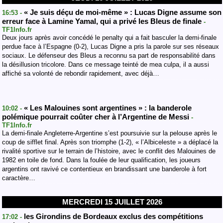
« Je suis déçu de moi-même » : Lucas Digne assume son
16:53 -
erreur face à Lamine Yamal, qui a privé les Bleus de finale
-
TF1Info.fr
Deux jours après avoir concédé le penalty qui a fait basculer la demi-finale
perdue face à l’Espagne (0-2), Lucas Digne a pris la parole sur ses réseaux
sociaux. Le défenseur des Bleus a reconnu sa part de responsabilité dans
la désillusion tricolore. Dans ce message teinté de mea culpa, il a aussi
affiché sa volonté de rebondir rapidement, avec déjà…
« Les Malouines sont argentines » : la banderole
10:02 -
polémique pourrait coûter cher à l’Argentine de Messi
-
TF1Info.fr
La demi-finale Angleterre-Argentine s’est poursuivie sur la pelouse après le
coup de sifflet final. Après son triomphe (1-2), « l’Albiceleste » a déplacé la
rivalité sportive sur le terrain de l’histoire, avec le conflit des Malouines de
1982 en toile de fond. Dans la foulée de leur qualification, les joueurs
argentins ont ravivé ce contentieux en brandissant une banderole à fort
caractère…
MERCREDI 15 JUILLET 2026
les Girondins de Bordeaux exclus des compétitions
17:02 -