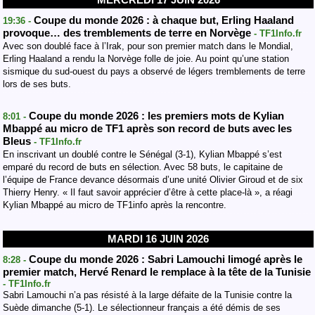
Coupe du monde 2026 : à chaque but, Erling Haaland
19:36 -
provoque… des tremblements de terre en Norvège
- TF1Info.fr
Avec son doublé face à l’Irak, pour son premier match dans le Mondial,
Erling Haaland a rendu la Norvège folle de joie. Au point qu’une station
sismique du sud-ouest du pays a observé de légers tremblements de terre
lors de ses buts.
Coupe du monde 2026 : les premiers mots de Kylian
8:01 -
Mbappé au micro de TF1 après son record de buts avec les
Bleus
- TF1Info.fr
En inscrivant un doublé contre le Sénégal (3-1), Kylian Mbappé s’est
emparé du record de buts en sélection. Avec 58 buts, le capitaine de
l’équipe de France devance désormais d’une unité Olivier Giroud et de six
Thierry Henry. « Il faut savoir apprécier d’être à cette place-là », a réagi
Kylian Mbappé au micro de TF1info après la rencontre.
MARDI 16 JUIN 2026
Coupe du monde 2026 : Sabri Lamouchi limogé après le
8:28 -
premier match, Hervé Renard le remplace à la tête de la Tunisie
- TF1Info.fr
Sabri Lamouchi n’a pas résisté à la large défaite de la Tunisie contre la
Suède dimanche (5-1). Le sélectionneur français a été démis de ses