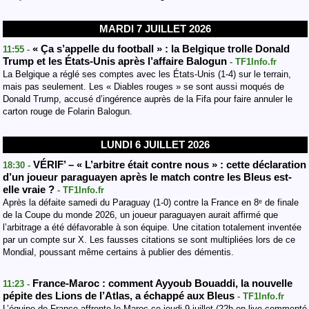
MARDI 7 JUILLET 2026
« Ça s’appelle du football » : la Belgique trolle Donald
11:55 -
Trump et les États-Unis après l’affaire Balogun
- TF1Info.fr
La Belgique a réglé ses comptes avec les États-Unis (1-4) sur le terrain,
mais pas seulement. Les « Diables rouges » se sont aussi moqués de
Donald Trump, accusé d’ingérence auprès de la Fifa pour faire annuler le
carton rouge de Folarin Balogun.
LUNDI 6 JUILLET 2026
VÉRIF’ – « L’arbitre était contre nous » : cette déclaration
18:30 -
d’un joueur paraguayen après le match contre les Bleus est-
elle vraie ?
- TF1Info.fr
Après la défaite samedi du Paraguay (1-0) contre la France en 8ᵉ de finale
de la Coupe du monde 2026, un joueur paraguayen aurait affirmé que
l’arbitrage a été défavorable à son équipe. Une citation totalement inventée
par un compte sur X. Les fausses citations se sont multipliées lors de ce
Mondial, poussant même certains à publier des démentis.
France-Maroc : comment Ayyoub Bouaddi, la nouvelle
11:23 -
pépite des Lions de l’Atlas, a échappé aux Bleus
- TF1Info.fr
L’équipe de France affronte le Maroc ce jeudi 9 juillet (22h en live commenté