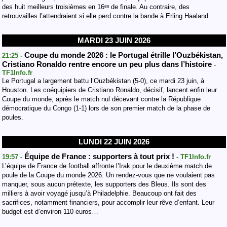
des huit meilleurs troisièmes en 16ᵉˢ de finale. Au contraire, des
retrouvailles l’attendraient si elle perd contre la bande à Erling Haaland.
MARDI 23 JUIN 2026
Coupe du monde 2026 : le Portugal étrille l’Ouzbékistan,
21:25 -
Cristiano Ronaldo rentre encore un peu plus dans l’histoire
-
TF1Info.fr
Le Portugal a largement battu l’Ouzbékistan (5-0), ce mardi 23 juin, à
Houston. Les coéquipiers de Cristiano Ronaldo, décisif, lancent enfin leur
Coupe du monde, après le match nul décevant contre la République
démocratique du Congo (1-1) lors de son premier match de la phase de
poules.
LUNDI 22 JUIN 2026
Équipe de France : supporters à tout prix !
19:57 -
- TF1Info.fr
L’équipe de France de football affronte l’Irak pour le deuxième match de
poule de la Coupe du monde 2026. Un rendez-vous que ne voulaient pas
manquer, sous aucun prétexte, les supporters des Bleus. Ils sont des
milliers à avoir voyagé jusqu’à Philadelphie. Beaucoup ont fait des
sacrifices, notamment financiers, pour accomplir leur rêve d’enfant. Leur
budget est d’environ 110 euros…