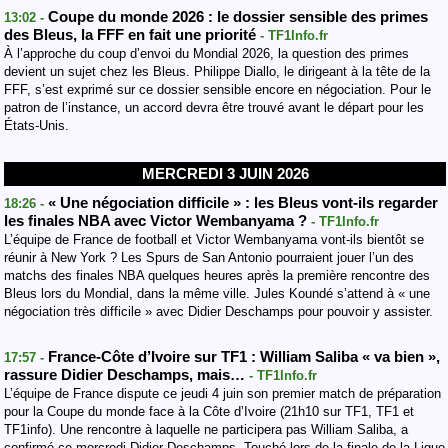
Coupe du monde 2026 : le dossier sensible des primes
13:02 -
des Bleus, la FFF en fait une priorité
- TF1Info.fr
À l’approche du coup d’envoi du Mondial 2026, la question des primes
devient un sujet chez les Bleus. Philippe Diallo, le dirigeant à la tête de la
FFF, s’est exprimé sur ce dossier sensible encore en négociation. Pour le
patron de l’instance, un accord devra être trouvé avant le départ pour les
États-Unis.
MERCREDI 3 JUIN 2026
« Une négociation difficile » : les Bleus vont-ils regarder
18:26 -
les finales NBA avec Victor Wembanyama ?
- TF1Info.fr
L’équipe de France de football et Victor Wembanyama vont-ils bientôt se
réunir à New York ? Les Spurs de San Antonio pourraient jouer l’un des
matchs des finales NBA quelques heures après la première rencontre des
Bleus lors du Mondial, dans la même ville. Jules Koundé s’attend à « une
négociation très difficile » avec Didier Deschamps pour pouvoir y assister.
France-Côte d’Ivoire sur TF1 : William Saliba « va bien »,
17:57 -
rassure Didier Deschamps, mais…
- TF1Info.fr
L’équipe de France dispute ce jeudi 4 juin son premier match de préparation
pour la Coupe du monde face à la Côte d’Ivoire (21h10 sur TF1, TF1 et
TF1info). Une rencontre à laquelle ne participera pas William Saliba, a
confirmé ce mercredi Didier Deschamps. Touché lors de la finale de la Ligue