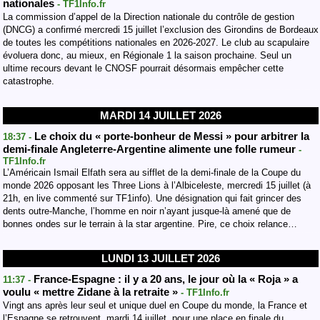
nationales
- TF1Info.fr
La commission d’appel de la Direction nationale du contrôle de gestion
(DNCG) a confirmé mercredi 15 juillet l’exclusion des Girondins de Bordeaux
de toutes les compétitions nationales en 2026-2027. Le club au scapulaire
évoluera donc, au mieux, en Régionale 1 la saison prochaine. Seul un
ultime recours devant le CNOSF pourrait désormais empêcher cette
catastrophe.
MARDI 14 JUILLET 2026
Le choix du « porte-bonheur de Messi » pour arbitrer la
18:37 -
demi-finale Angleterre-Argentine alimente une folle rumeur
-
TF1Info.fr
L’Américain Ismail Elfath sera au sifflet de la demi-finale de la Coupe du
monde 2026 opposant les Three Lions à l’Albiceleste, mercredi 15 juillet (à
21h, en live commenté sur TF1info). Une désignation qui fait grincer des
dents outre-Manche, l’homme en noir n’ayant jusque-là amené que de
bonnes ondes sur le terrain à la star argentine. Pire, ce choix relance…
LUNDI 13 JUILLET 2026
France-Espagne : il y a 20 ans, le jour où la « Roja » a
11:37 -
voulu « mettre Zidane à la retraite »
- TF1Info.fr
Vingt ans après leur seul et unique duel en Coupe du monde, la France et
l’Espagne se retrouvent, mardi 14 juillet, pour une place en finale du