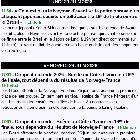
LUNDI 29 JUIN 2026
« Ce n’est plus le Neymar d’avant » : la petite phrase d’un
11:54 -
attaquant japonais suscite un tollé avant le 16ᵉ de finale contre
le Brésil
- TF1Info.fr
Le joueur japonais Kento Shiogai a estimé que la star brésilienne de 34 ans
n’était « plus le Neymar d’avant ». Une petite phrase, qui avant le seizième
de finale entre le Brésil et le Japon ce lundi à 19h (en direct commenté sur
TF1info), lui vaut un flot de commentaires haineux de la part des supporters
de la Seleção.
VENDREDI 26 JUIN 2026
Coupe du monde 2026 : Suède ou Côte d’Ivoire en 16ᵉˢ
17:01 -
de finale, tout dépendra du résultat de Norvège-France
-
TF1Info.fr
Les Bleus affrontent la Norvège, vendredi 26 juin, pour assurer la première
place de leur groupe. En terminant en tête, l’équipe de France hériterait d’un
des huit meilleurs troisièmes en 16ᵉˢ de finale. Au contraire, des
retrouvailles l’attendraient si elle perd contre la bande à Erling Haaland.
Coupe du monde : Suède ou Côte d’Ivoire en 16ᵉˢ de
17:01 -
finale, tout dépendra du résultat de Norvège-France
- TF1Info.fr
Les Bleus affrontent la Norvège, vendredi 26 juin, pour assurer la première
place de leur groupe. En terminant en tête, l’équipe de France hériterait d’un