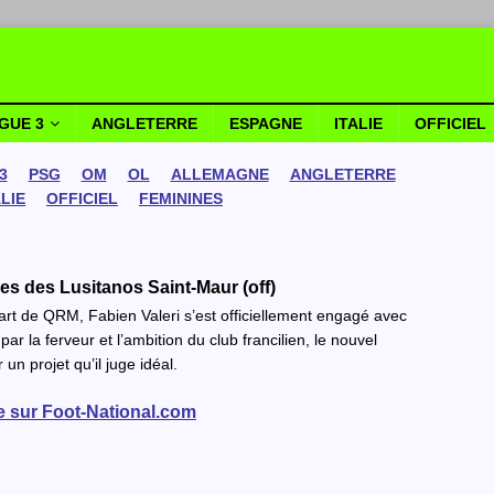
IGUE 3
ANGLETERRE
ESPAGNE
ITALIE
OFFICIEL
3
PSG
OM
OL
ALLEMAGNE
ANGLETERRE
ALIE
OFFICIEL
FEMININES
nes des Lusitanos Saint-Maur (off)
t de QRM, Fabien Valeri s’est officiellement engagé avec
ar la ferveur et l’ambition du club francilien, le nouvel
un projet qu’il juge idéal.
te sur Foot-National.com