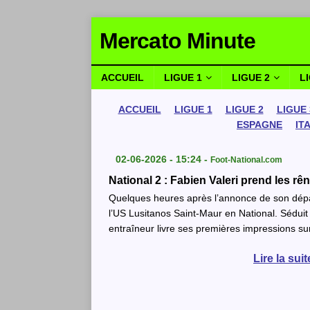
Mercato Minute
ACCUEIL
LIGUE 1
LIGUE 2
L
ACCUEIL
LIGUE 1
LIGUE 2
LIGUE 
ESPAGNE
IT
02-06-2026 - 15:24 -
Foot-National.com
National 2 : Fabien Valeri prend les rê
Quelques heures après l’annonce de son dépar
l’US Lusitanos Saint-Maur en National. Séduit p
entraîneur livre ses premières impressions sur 
Lire la sui