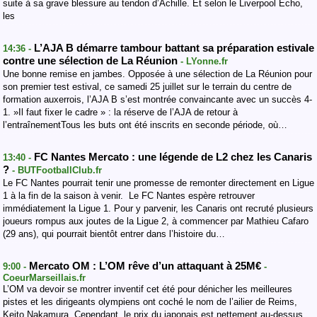
suite à sa grave blessure au tendon d’Achille. Et selon le Liverpool Echo,
les
L’AJA B démarre tambour battant sa préparation estivale
14:36 -
contre une sélection de La Réunion
- LYonne.fr
Une bonne remise en jambes. Opposée à une sélection de La Réunion pour
son premier test estival, ce samedi 25 juillet sur le terrain du centre de
formation auxerrois, l’AJA B s’est montrée convaincante avec un succès 4-
1. »Il faut fixer le cadre » : la réserve de l’AJA de retour à
l’entraînementTous les buts ont été inscrits en seconde période, où…
FC Nantes Mercato : une légende de L2 chez les Canaris
13:40 -
?
- BUTFootballClub.fr
Le FC Nantes pourrait tenir une promesse de remonter directement en Ligue
1 à la fin de la saison à venir. Le FC Nantes espère retrouver
immédiatement la Ligue 1. Pour y parvenir, les Canaris ont recruté plusieurs
joueurs rompus aux joutes de la Ligue 2, à commencer par Mathieu Cafaro
(29 ans), qui pourrait bientôt entrer dans l’histoire du…
Mercato OM : L’OM rêve d’un attaquant à 25M€
9:00 -
-
CoeurMarseillais.fr
L’OM va devoir se montrer inventif cet été pour dénicher les meilleures
pistes et les dirigeants olympiens ont coché le nom de l’ailier de Reims,
Keito Nakamura. Cependant, le prix du japonais est nettement au-dessus