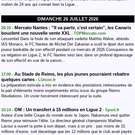
malien de 24 ans qui connait bien la Ligue…
DIMANCHE 26 JUILLET 2026
Mercato Nantes : “Il va partir, c’est certain”, les Canaris
20:10 -
bouclent une nouvelle vente XXL
- TOPMercato.com
Lessentiel Dans la foule de son attaquant vedette Matthis Abline, attendu
lAS Monaco, le FC Nantes de Michel Der Zakarian a scell le dpart dun autre
joueur bankable de son effectif pendant ce mercato dt 2026.Consquence de
sa relgation en Ligue 2, le FC Nantes sest lanc dans un profond dgraissage
de son effectif en vue de la saison…
Au Stade de Reims, les plus jeunes pourraient rebattre
17:00 -
quelques cartes
- LUnion.fr
La préparation estivale a mis en évidence des prestations intéressantes de
la part d’éléments moins expérimentés et/ou issus du groupe Reims
Révélations. Un vivier forcément intéressant pour la suite.
OM : Un transfert à 15 millions en Ligue 2
10:14 -
- Sport.fr
Auteur d’une belle Coupe du monde avec le Japon, Nakamura veut quitter
Reims pour retrouver l’élite. Le directeur général champenois Mathieu
Lacour a ouvert la porte à son départ, mais à un prix : pas moins de 15
millions d’euros, soit davantage que les 12 millions que le club avait payés