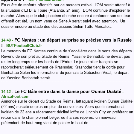
En quête de renforts offensifs sur ce mercato estival, l’OM serait attentif à
la situation d’El Bilal Touré (Atalanta, 24 ans). L’OM continue d’explorer le
marché. Alors que le club phocéen cherche encore à renforcer son secteur
offensif cet été, un nom venu de Serie A serait suivi avec attention. Un
dossier encore au stade des discussions Selon Tutto Mercato…
FC Nantes : un départ surprise se précise vers la Russie
14:40 -
!
- BUTFootballClub.fr
Le mercato du FC Nantes continue de s’accélérer dans le sens des départs.
Revenu de son prêt au Stade de Reims, Yassine Benhattab ne devrait pas
rester longtemps sur les bords de l’Erdre. Le jeune ailier français se
rapprocherait sérieusement de Krasnodar. Krasnodar tient la corde pour
Benhattab Selon les informations du journaliste Sébastien Vidal, le départ
de Yassine Benhattab serait…
Le FC Bâle entre dans la danse pour Oumar Diakité
14:12 -
-
AfricaFoot.com
Annoncé sur le départ du Stade de Reims, lattaquant ivoirien Oumar Diakité
(22 ans) suscite de plus en plus de convoitises. Alors que linternational
ivoirien de 22 ans a récemment décliné loffre de Lincoln City en préférant un
retour dans le championnat belge, où il a ses repères, un nouveau
prétendant de haut rang vient de pointer le bout de…