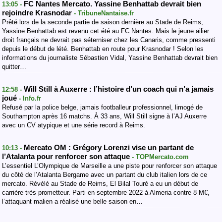
FC Nantes Mercato. Yassine Benhattab devrait bien
13:05 -
rejoindre Krasnodar
- TribuneNantaise.fr
Prêté lors de la seconde partie de saison dernière au Stade de Reims,
Yassine Benhattab est revenu cet été au FC Nantes. Mais le jeune ailier
droit français ne devrait pas séterniser chez les Canaris, comme pressenti
depuis le début de lété. Benhattab en route pour Krasnodar ! Selon les
informations du journaliste Sébastien Vidal, Yassine Benhattab devrait bien
quitter…
Will Still à Auxerre : l’histoire d’un coach qui n’a jamais
12:58 -
joué
- Info.fr
Refusé par la police belge, jamais footballeur professionnel, limogé de
Southampton après 16 matchs. À 33 ans, Will Still signe à l’AJ Auxerre
avec un CV atypique et une série record à Reims.
Mercato OM : Grégory Lorenzi vise un partant de
10:13 -
l’Atalanta pour renforcer son attaque
- TOPMercato.com
L’essentiel L’Olympique de Marseille a une piste pour renforcer son attaque
du côté de l’Atalanta Bergame avec un partant du club italien lors de ce
mercato. Révélé au Stade de Reims, El Bilal Touré a eu un début de
carrière très prometteur. Parti en septembre 2022 à Almeria contre 8 M€,
l’attaquant malien a réalisé une belle saison en…