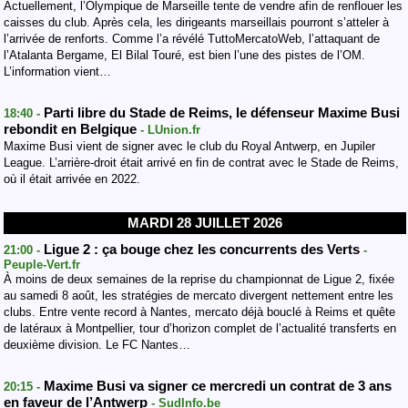
Actuellement, l’Olympique de Marseille tente de vendre afin de renflouer les
caisses du club. Après cela, les dirigeants marseillais pourront s’atteler à
l’arrivée de renforts. Comme l’a révélé TuttoMercatoWeb, l’attaquant de
l’Atalanta Bergame, El Bilal Touré, est bien l’une des pistes de l’OM.
L’information vient…
Parti libre du Stade de Reims, le défenseur Maxime Busi
18:40 -
rebondit en Belgique
- LUnion.fr
Maxime Busi vient de signer avec le club du Royal Antwerp, en Jupiler
League. L’arrière-droit était arrivé en fin de contrat avec le Stade de Reims,
où il était arrivée en 2022.
MARDI 28 JUILLET 2026
Ligue 2 : ça bouge chez les concurrents des Verts
21:00 -
-
Peuple-Vert.fr
À moins de deux semaines de la reprise du championnat de Ligue 2, fixée
au samedi 8 août, les stratégies de mercato divergent nettement entre les
clubs. Entre vente record à Nantes, mercato déjà bouclé à Reims et quête
de latéraux à Montpellier, tour d’horizon complet de l’actualité transferts en
deuxième division. Le FC Nantes…
Maxime Busi va signer ce mercredi un contrat de 3 ans
20:15 -
en faveur de l’Antwerp
- SudInfo.be