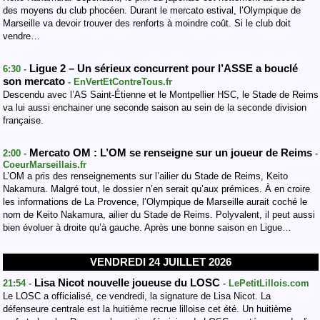
des moyens du club phocéen. Durant le mercato estival, l’Olympique de
Marseille va devoir trouver des renforts à moindre coût. Si le club doit
vendre…
Ligue 2 – Un sérieux concurrent pour l’ASSE a bouclé
6:30 -
son mercato
- EnVertEtContreTous.fr
Descendu avec l’AS Saint-Étienne et le Montpellier HSC, le Stade de Reims
va lui aussi enchainer une seconde saison au sein de la seconde division
française.
Mercato OM : L’OM se renseigne sur un joueur de Reims
2:00 -
-
CoeurMarseillais.fr
L’OM a pris des renseignements sur l’ailier du Stade de Reims, Keito
Nakamura. Malgré tout, le dossier n’en serait qu’aux prémices. À en croire
les informations de La Provence, l’Olympique de Marseille aurait coché le
nom de Keito Nakamura, ailier du Stade de Reims. Polyvalent, il peut aussi
bien évoluer à droite qu’à gauche. Après une bonne saison en Ligue…
VENDREDI 24 JUILLET 2026
Lisa Nicot nouvelle joueuse du LOSC
21:54 -
- LePetitLillois.com
Le LOSC a officialisé, ce vendredi, la signature de Lisa Nicot. La
défenseure centrale est la huitième recrue lilloise cet été. Un huitième