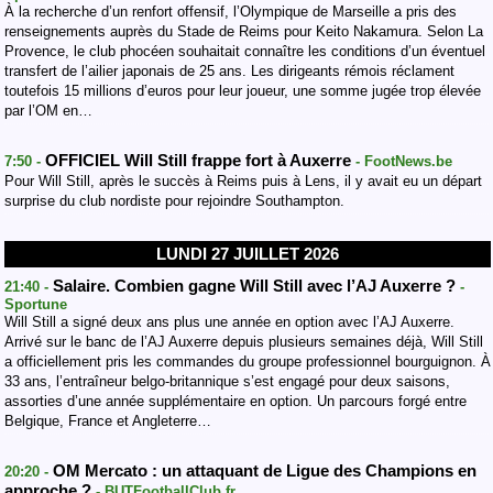
À la recherche d’un renfort offensif, l’Olympique de Marseille a pris des
renseignements auprès du Stade de Reims pour Keito Nakamura. Selon La
Provence, le club phocéen souhaitait connaître les conditions d’un éventuel
transfert de l’ailier japonais de 25 ans. Les dirigeants rémois réclament
toutefois 15 millions d’euros pour leur joueur, une somme jugée trop élevée
par l’OM en…
OFFICIEL Will Still frappe fort à Auxerre
7:50 -
- FootNews.be
Pour Will Still, après le succès à Reims puis à Lens, il y avait eu un départ
surprise du club nordiste pour rejoindre Southampton.
LUNDI 27 JUILLET 2026
Salaire. Combien gagne Will Still avec l’AJ Auxerre ?
21:40 -
-
Sportune
Will Still a signé deux ans plus une année en option avec l’AJ Auxerre.
Arrivé sur le banc de l’AJ Auxerre depuis plusieurs semaines déjà, Will Still
a officiellement pris les commandes du groupe professionnel bourguignon. À
33 ans, l’entraîneur belgo-britannique s’est engagé pour deux saisons,
assorties d’une année supplémentaire en option. Un parcours forgé entre
Belgique, France et Angleterre…
OM Mercato : un attaquant de Ligue des Champions en
20:20 -
approche ?
- BUTFootballClub.fr