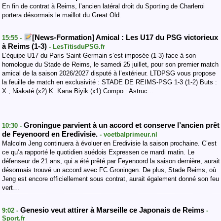
En fin de contrat à Reims, l’ancien latéral droit du Sporting de Charleroi
portera désormais le maillot du Great Old.
[News-Formation] Amical : Les U17 du PSG victorieux
15:55 -
à Reims (1-3)
- LesTitisduPSG.fr
L’équipe U17 du Paris Saint-Germain s’est imposée (1-3) face à son
homologue du Stade de Reims, le samedi 25 juillet, pour son premier match
amical de la saison 2026/2027 disputé à l’extérieur. LTDPSG vous propose
la feuille de match en exclusivité : STADE DE REIMS-PSG 1-3 (1-2) Buts :
X ; Niakaté (x2) K. Kana Biyik (x1) Compo : Astruc…
Groningue parvient à un accord et conserve l’ancien prêt
10:30 -
de Feyenoord en Eredivisie.
- voetbalprimeur.nl
Malcolm Jeng continuera à évoluer en Eredivisie la saison prochaine. C’est
ce qu’a rapporté le quotidien suédois Expressen ce mardi matin. Le
défenseur de 21 ans, qui a été prêté par Feyenoord la saison dernière, aurait
désormais trouvé un accord avec FC Groningen. De plus, Stade Reims, où
Jeng est encore officiellement sous contrat, aurait également donné son feu
vert…
Genesio veut attirer à Marseille ce Japonais de Reims
9:02 -
-
Sport.fr