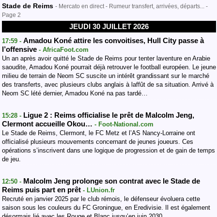
Stade de Reims
- Mercato en direct - Rumeur transfert, arrivées, départs... -
Page 2
JEUDI 30 JUILLET 2026
Amadou Koné attire les convoitises, Hull City passe à
17:59 -
l’offensive
- AfricaFoot.com
Un an après avoir quitté le Stade de Reims pour tenter laventure en Arabie
saoudite, Amadou Koné pourrait déjà retrouver le football européen. Le jeune
milieu de terrain de Neom SC suscite un intérêt grandissant sur le marché
des transferts, avec plusieurs clubs anglais à laffût de sa situation. Arrivé à
Neom SC lété dernier, Amadou Koné na pas tardé…
Ligue 2 : Reims officialise le prêt de Malcolm Jeng,
15:28 -
Clermont accueille Okou…
- Foot-National.com
Le Stade de Reims, Clermont, le FC Metz et l’AS Nancy-Lorraine ont
officialisé plusieurs mouvements concernant de jeunes joueurs. Ces
opérations s’inscrivent dans une logique de progression et de gain de temps
de jeu.
Malcolm Jeng prolonge son contrat avec le Stade de
12:50 -
Reims puis part en prêt
- LUnion.fr
Recruté en janvier 2025 par le club rémois, le défenseur évoluera cette
saison sous les couleurs du FC Groningue, en Eredivisie. Il est également
désormais lié avec les Rouge et Blanc jusqu’en juin 2030.