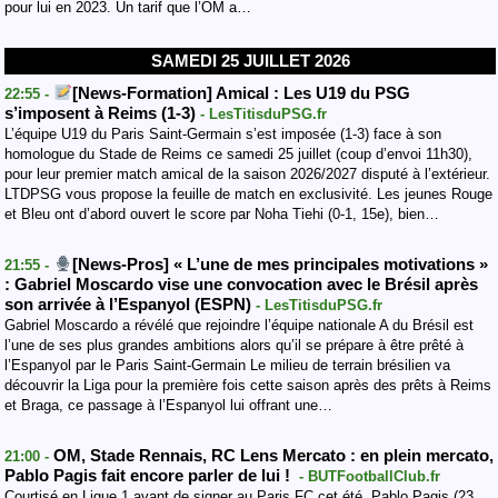
pour lui en 2023. Un tarif que l’OM a…
SAMEDI 25 JUILLET 2026
[News-Formation] Amical : Les U19 du PSG
22:55 -
s’imposent à Reims (1-3)
- LesTitisduPSG.fr
L’équipe U19 du Paris Saint-Germain s’est imposée (1-3) face à son
homologue du Stade de Reims ce samedi 25 juillet (coup d’envoi 11h30),
pour leur premier match amical de la saison 2026/2027 disputé à l’extérieur.
LTDPSG vous propose la feuille de match en exclusivité. Les jeunes Rouge
et Bleu ont d’abord ouvert le score par Noha Tiehi (0-1, 15e), bien…
[News-Pros] « L’une de mes principales motivations »
21:55 -
: Gabriel Moscardo vise une convocation avec le Brésil après
son arrivée à l’Espanyol (ESPN)
- LesTitisduPSG.fr
Gabriel Moscardo a révélé que rejoindre l’équipe nationale A du Brésil est
l’une de ses plus grandes ambitions alors qu’il se prépare à être prêté à
l’Espanyol par le Paris Saint-Germain Le milieu de terrain brésilien va
découvrir la Liga pour la première fois cette saison après des prêts à Reims
et Braga, ce passage à l’Espanyol lui offrant une…
OM, Stade Rennais, RC Lens Mercato : en plein mercato,
21:00 -
Pablo Pagis fait encore parler de lui !
- BUTFootballClub.fr
Courtisé en Ligue 1 avant de signer au Paris FC cet été, Pablo Pagis (23