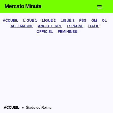
Mercato Minute
ACCUEIL
LIGUE 1
LIGUE 2
LIGUE 3
PSG
OM
OL
ALLEMAGNE
ANGLETERRE
ESPAGNE
ITALIE
OFFICIEL
FEMININES
ACCUEIL
» Stade de Reims