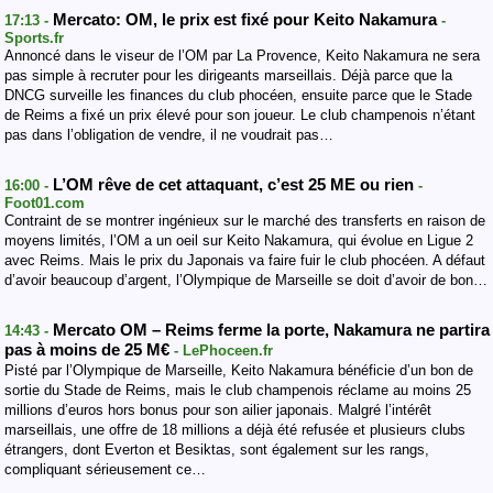
Mercato: OM, le prix est fixé pour Keito Nakamura
17:13 -
-
Sports.fr
Annoncé dans le viseur de l’OM par La Provence, Keito Nakamura ne sera
pas simple à recruter pour les dirigeants marseillais. Déjà parce que la
DNCG surveille les finances du club phocéen, ensuite parce que le Stade
de Reims a fixé un prix élevé pour son joueur. Le club champenois n’étant
pas dans l’obligation de vendre, il ne voudrait pas…
L’OM rêve de cet attaquant, c’est 25 ME ou rien
16:00 -
-
Foot01.com
Contraint de se montrer ingénieux sur le marché des transferts en raison de
moyens limités, l’OM a un oeil sur Keito Nakamura, qui évolue en Ligue 2
avec Reims. Mais le prix du Japonais va faire fuir le club phocéen. A défaut
d’avoir beaucoup d’argent, l’Olympique de Marseille se doit d’avoir de bon…
Mercato OM – Reims ferme la porte, Nakamura ne partira
14:43 -
pas à moins de 25 M€
- LePhoceen.fr
Pisté par l’Olympique de Marseille, Keito Nakamura bénéficie d’un bon de
sortie du Stade de Reims, mais le club champenois réclame au moins 25
millions d’euros hors bonus pour son ailier japonais. Malgré l’intérêt
marseillais, une offre de 18 millions a déjà été refusée et plusieurs clubs
étrangers, dont Everton et Besiktas, sont également sur les rangs,
compliquant sérieusement ce…