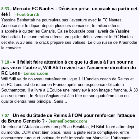
Mercato FC Nantes : Décision prise, un crack va partir cet
8:33 -
été !
- Foot-Sur7.fr
Yassine Benhattab ne poursuivra pas l’aventure avec le FC Nantes.
Annoncé sur le départ depuis plusieurs semaines, le milieu offensif
s’apprête à quitter les Canaris. Ça se bouscule pour l’avenir de Yassine
Benhattab. Le jeune milieu offensif va quitter définitivement le FC Nantes
cet été. À 23 ans, le crack prépare ses valises. Le club russe de Krasnodar
le convoite…
« Il fallait faire attention à ce que tu disais à l’un pour ne
7:18 -
pas vexer l’autre », Will Still revient sur l’ancienne direction du
RC Lens
- Lensois.com
Will Still va de nouveau entraîner en Ligue 1 ! L’ancien coach de Reims et
du RC Lens est de retour en France après une expérience délicate à
Southampton. Il a livré à L’Équipe une interview à son image : franche. À 33
ans seulement, le Belgo-Anglais est à la tête de son quatrième club en
qualité d’entraîneur principal. Sans…
Un ex du Stade de Reims à l’OM pour renforcer l’attaque
7:07 -
de Bruno Genesio ?
- JeunesFooteux.com
De retour à l’Atalanta après son prêt au Besiktas, El Bilal Touré attire déjà
du monde. L’OM s’est bien placé, mais la piste reste compliquée, entre
concurrence turque et logique de prêt imposée par Marseille. L’attaquant