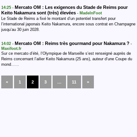
Mercato OM : Les exigences du Stade de Reims pour
14:25 -
Keito Nakamura sont (très) élevées
- MadeInFoot
Le Stade de Reims a fixé le montant d’un potentiel transfert pour
l’international japonais Keito Nakamura, encore sous contrat en Champagne
jusqu’au 30 juin 2028.
Mercato OM : Reims très gourmand pour Nakamura ?
14:02 -
-
Maxifoot.fr
Sur ce mercato d’été, l’Olympique de Marseille s’est renseigné auprès de
Reims concernant l’ailier Keito Nakamura (25 ans), auteur d’une Coupe du
mond……
«
1
2
3
…
11
»