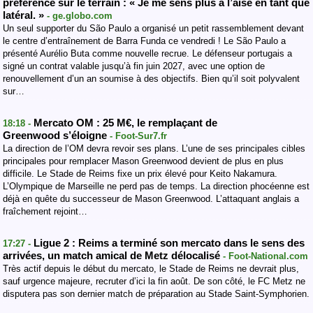
préférence sur le terrain : « Je me sens plus à l’aise en tant que
latéral. »
- ge.globo.com
Un seul supporter du São Paulo a organisé un petit rassemblement devant
le centre d’entraînement de Barra Funda ce vendredi ! Le São Paulo a
présenté Aurélio Buta comme nouvelle recrue. Le défenseur portugais a
signé un contrat valable jusqu’à fin juin 2027, avec une option de
renouvellement d’un an soumise à des objectifs. Bien qu’il soit polyvalent
sur…
Mercato OM : 25 M€, le remplaçant de
18:18 -
Greenwood s’éloigne
- Foot-Sur7.fr
La direction de l’OM devra revoir ses plans. L’une de ses principales cibles
principales pour remplacer Mason Greenwood devient de plus en plus
difficile. Le Stade de Reims fixe un prix élevé pour Keito Nakamura.
L’Olympique de Marseille ne perd pas de temps. La direction phocéenne est
déjà en quête du successeur de Mason Greenwood. L’attaquant anglais a
fraîchement rejoint…
Ligue 2 : Reims a terminé son mercato dans le sens des
17:27 -
arrivées, un match amical de Metz délocalisé
- Foot-National.com
Très actif depuis le début du mercato, le Stade de Reims ne devrait plus,
sauf urgence majeure, recruter d’ici la fin août. De son côté, le FC Metz ne
disputera pas son dernier match de préparation au Stade Saint-Symphorien.