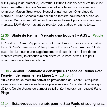
À l’Olympique de Marseille, l’entraîneur Bruno Genesio découvre un jeune
talent prometteur. Antoine Valero pourrait être la solution interne pour
remplacer Mason Greenwood. Nouvel entraîneur de l’Olympique de
Marseille, Bruno Genesio aura besoin de renforts pour mener à bien sa
mission. Même si les difficultés financières freinent pour le moment son
mercato. L’OM doivent avant de recruter.Des cadres offensifs tels…
Stade de Reims : Mercato déjà bouclé ! – ASSE
19:30 -
- Peuple-
Vert.fr
Le Stade de Reims s’apprête à disputer sa deuxième saison consécutive en
Ligue 2. Après avoir manqué les playoffs l’an passé en terminant à la 6ᵉ
place, le club tourne une page importante de son histoire. Lors de ce
mercato estival, la direction a enregistré de lourdes pertes. On peut
notamment noter les départs de…
Sambou Soumano a débarqué au Stade de Reims avec
19:30 -
l’envie « de remonter en Ligue 1 »
- LUnion.fr
Arrivé lors de ce mercato estival en provenance de Lorient, l’attaquant
sénégalais continue de se faire sa place au sein d’un collectif rémois qui
défie le Cercle Bruges ce samedi 25 juillet (14 heures), au Touquet-Paris-
Plage.
Buta évoque son choix pour le São Paulo et souligne sa
19:14 -