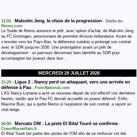
Malcolm Jeng, le choix de la progression
12:02 -
- Stade-de-
Reims.com
Le Stade de Reims annonce le prêt, avec option d’achat, de Malcolm Jeng
au FC Groningen, pensionnaire de première division hollandaise. Avant de
s’envoler vers les Pays-Bas, le défenseur suédois a prolongé son contrat
avec le SDR jusqu’en 2030. Une prolongation avant un prêt de
développement : un parcours désormais bien identifié au SDR pour
accompagner les joueurs dans leur…
MERCREDI 29 JUILLET 2026
Ligue 2 : Nancy perd un attaquant, vers une arrivée en
21:29 -
défense à Pau
- Foot-National.com
L’AS Nancy-Lorraine a acté un nouveau départ de son effectif ces dernières
heures, tandis que le Pau FC devrait accueillir un joueur défensif. Enfin,
Maxime Busi, qui a quitté Reims à l’expiration de son contrat, a rejoint un
club belge.
Mercato OM : La piste El Bilal Touré se confirme
20:00 -
-
CoeurMarseillais.fr
El Bilal Touré fait partie des pistes de l’OM afin de se renforcer cet été.