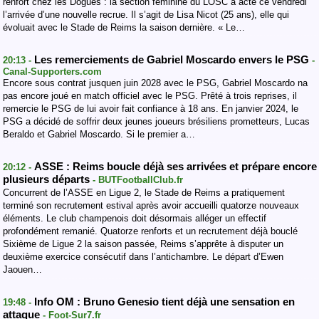
renfort chez les Dogues : la section féminine du LOSC a acté ce vendredi
l’arrivée d’une nouvelle recrue. Il s’agit de Lisa Nicot (25 ans), elle qui
évoluait avec le Stade de Reims la saison dernière. « Le…
Les remerciements de Gabriel Moscardo envers le PSG
20:13 -
-
Canal-Supporters.com
Encore sous contrat jusquen juin 2028 avec le PSG, Gabriel Moscardo na
pas encore joué en match officiel avec le PSG. Prêté à trois reprises, il
remercie le PSG de lui avoir fait confiance à 18 ans. En janvier 2024, le
PSG a décidé de soffrir deux jeunes joueurs brésiliens prometteurs, Lucas
Beraldo et Gabriel Moscardo. Si le premier a…
ASSE : Reims boucle déjà ses arrivées et prépare encore
20:12 -
plusieurs départs
- BUTFootballClub.fr
Concurrent de l’ASSE en Ligue 2, le Stade de Reims a pratiquement
terminé son recrutement estival après avoir accueilli quatorze nouveaux
éléments. Le club champenois doit désormais alléger un effectif
profondément remanié. Quatorze renforts et un recrutement déjà bouclé
Sixième de Ligue 2 la saison passée, Reims s’apprête à disputer un
deuxième exercice consécutif dans l’antichambre. Le départ d’Ewen
Jaouen…
Info OM : Bruno Genesio tient déjà une sensation en
19:48 -
attaque
- Foot-Sur7.fr