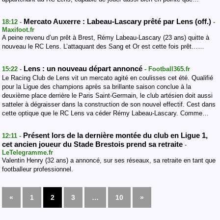
Mercato Auxerre : Labeau-Lascary prêté par Lens (off.)
18:12 -
-
Maxifoot.fr
A peine revenu d’un prêt à Brest, Rémy Labeau-Lascary (23 ans) quitte à
nouveau le RC Lens. L’attaquant des Sang et Or est cette fois prêt……
Lens : un nouveau départ annoncé
15:22 -
- Football365.fr
Le Racing Club de Lens vit un mercato agité en coulisses cet été. Qualifié
pour la Ligue des champions après sa brillante saison conclue à la
deuxième place derrière le Paris Saint-Germain, le club artésien doit aussi
satteler à dégraisser dans la construction de son nouvel effectif. Cest dans
cette optique que le RC Lens va céder Rémy Labeau-Lascary. Comme…
Présent lors de la dernière montée du club en Ligue 1,
12:11 -
cet ancien joueur du Stade Brestois prend sa retraite
-
LeTelegramme.fr
Valentin Henry (32 ans) a annoncé, sur ses réseaux, sa retraite en tant que
footballeur professionnel.
«
1
2
3
…
10
»