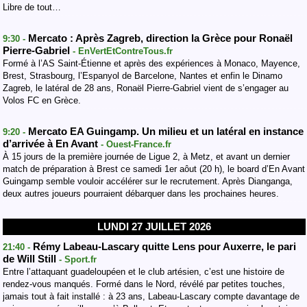
Libre de tout…
Mercato : Après Zagreb, direction la Grèce pour Ronaël
9:30 -
Pierre-Gabriel
- EnVertEtContreTous.fr
Formé à l’AS Saint-Étienne et après des expériences à Monaco, Mayence,
Brest, Strasbourg, l’Espanyol de Barcelone, Nantes et enfin le Dinamo
Zagreb, le latéral de 28 ans, Ronaël Pierre-Gabriel vient de s’engager au
Volos FC en Grèce.
Mercato EA Guingamp. Un milieu et un latéral en instance
9:20 -
d’arrivée à En Avant
- Ouest-France.fr
À 15 jours de la première journée de Ligue 2, à Metz, et avant un dernier
match de préparation à Brest ce samedi 1er aôut (20 h), le board d’En Avant
Guingamp semble vouloir accélérer sur le recrutement. Après Dianganga,
deux autres joueurs pourraient débarquer dans les prochaines heures.
LUNDI 27 JUILLET 2026
Rémy Labeau-Lascary quitte Lens pour Auxerre, le pari
21:40 -
de Will Still
- Sport.fr
Entre l’attaquant guadeloupéen et le club artésien, c’est une histoire de
rendez-vous manqués. Formé dans le Nord, révélé par petites touches,
jamais tout à fait installé : à 23 ans, Labeau-Lascary compte davantage de