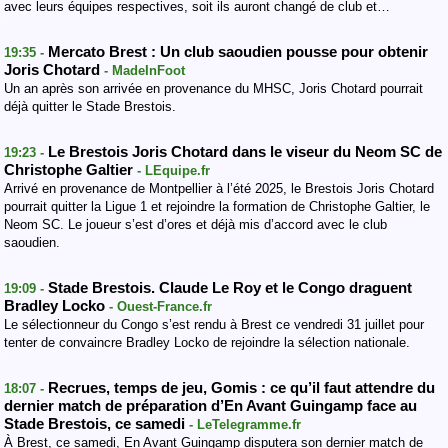
avec leurs équipes respectives, soit ils auront changé de club et…
Mercato Brest : Un club saoudien pousse pour obtenir
19:35 -
Joris Chotard
- MadeInFoot
Un an après son arrivée en provenance du MHSC, Joris Chotard pourrait
déjà quitter le Stade Brestois.
Le Brestois Joris Chotard dans le viseur du Neom SC de
19:23 -
Christophe Galtier
- LEquipe.fr
Arrivé en provenance de Montpellier à l’été 2025, le Brestois Joris Chotard
pourrait quitter la Ligue 1 et rejoindre la formation de Christophe Galtier, le
Neom SC. Le joueur s’est d’ores et déjà mis d’accord avec le club
saoudien.
Stade Brestois. Claude Le Roy et le Congo draguent
19:09 -
Bradley Locko
- Ouest-France.fr
Le sélectionneur du Congo s’est rendu à Brest ce vendredi 31 juillet pour
tenter de convaincre Bradley Locko de rejoindre la sélection nationale.
Recrues, temps de jeu, Gomis : ce qu’il faut attendre du
18:07 -
dernier match de préparation d’En Avant Guingamp face au
Stade Brestois, ce samedi
- LeTelegramme.fr
À Brest, ce samedi, En Avant Guingamp disputera son dernier match de