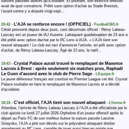
saisons passées ailleurs qu’à Bollaert. Et pourtant, son exercice brestois
avait de quoi convaincre. Prêté sans option d’achat au Stade Brestois,
l’avant-centre y a disputé vingt-sept…
L’AJA se renforce encore ! (OFFICIEL)
20:42 -
- Football365.fr
Cétait pressenti depuis deux jours, cest désormais officiel : Rémy Labeau-
Lascary est un joueur de lAJ Auxerre. Lattaquant guadeloupéen de 23 ans a
été prêté avec option dachat par le RC Lens à lAJA. « L’AJA tient son
nouvel attaquant ! Le club est ravi d’annoncer l’arrivée, en prêt avec option
d’achat, de Rémy Labeau-Lascary. Âgé de 23 ans, le natif…
Crystal Palace aurait trouvé le remplaçant de Maxence
19:43 -
Lacroix à Brest : après seulement six matches pros, Raphaël
Le Guen d’accord avec le club de Pierre Sage
- LEquipe.fr
Le jeune défenseur français est courtisé en Premier League cet été. Crystal
Palace souhaite en faire le remplaçant de Maxence Lacroix et a décidé
d’accélérer.
C’est officiel, l’AJA tient son nouvel attaquant
18:16 -
- LYonne.fr
Attendue, l’arrivée de Rémy Labeau Lascary à l’AJA a été officialisée par le
club ajaïste ce lundi 27 juillet 2026.Orpheline d’un joueur offensif après le
départ au Paris FC de son meilleur buteur la saison passée Lassine
Sinayoko, l’AJA a jeté son dévolu sur le polyvalent attaquant droitier
appartenant au RC Lens, capable de jouer aussi bien en pointe que…