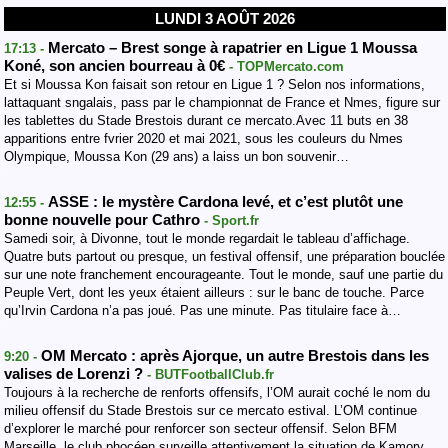
LUNDI 3 AOÛT 2026
Mercato – Brest songe à rapatrier en Ligue 1 Moussa
17:13 -
Koné, son ancien bourreau à 0€
- TOPMercato.com
Et si Moussa Kon faisait son retour en Ligue 1 ? Selon nos informations,
lattaquant sngalais, pass par le championnat de France et Nmes, figure sur
les tablettes du Stade Brestois durant ce mercato.Avec 11 buts en 38
apparitions entre fvrier 2020 et mai 2021, sous les couleurs du Nmes
Olympique, Moussa Kon (29 ans) a laiss un bon souvenir…
ASSE : le mystère Cardona levé, et c’est plutôt une
12:55 -
bonne nouvelle pour Cathro
- Sport.fr
Samedi soir, à Divonne, tout le monde regardait le tableau d’affichage.
Quatre buts partout ou presque, un festival offensif, une préparation bouclée
sur une note franchement encourageante. Tout le monde, sauf une partie du
Peuple Vert, dont les yeux étaient ailleurs : sur le banc de touche. Parce
qu’Irvin Cardona n’a pas joué. Pas une minute. Pas titulaire face à…
OM Mercato : après Ajorque, un autre Brestois dans les
9:20 -
valises de Lorenzi ?
- BUTFootballClub.fr
Toujours à la recherche de renforts offensifs, l’OM aurait coché le nom du
milieu offensif du Stade Brestois sur ce mercato estival. L’OM continue
d’explorer le marché pour renforcer son secteur offensif. Selon BFM
Marseille, le club phocéen surveille attentivement la situation de Kamory