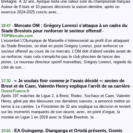
Bretagne. À 32 ans, Ajorque reste une valeur sûre du championnat français.
Auteur de 8 buts et 10 passes décisives la saison dernière, après un
exercice 2024-2025 conclu avec…
Mercato OM : Grégory Lorenzi s’attaque à un cadre du
18:47 -
Stade Brestois pour renforcer le secteur offensif
-
TOPMercato.com
L’essentiel L’Olympique de Marseille s’intéresserait au profil d’un attaquant
du Stade Brestois, où était en poste Grégory Lorenzi, pour renforcer ce
secteur offensif au cours de ce mercato. L’OM doit d’abord vendre avant de
se renforcer, mais cela n’empêche pas le club phocéen de lancer des
pistes. Le nouveau directeur sportif marseillais, Grégory Lorenzi, regarde du
côté de son…
« Je voulais finir comme je l’avais décidé »: ancien de
17:32 -
Brest et de Caen, Valentin Henry explique l’arrêt de sa carrière
-
Ouest-France.fr
Après 197 matches de Ligue 2, à Brest, Rodez, Sochaux et Caen, Valentin
Henry, gêné par des blessures ces dernières saisons, a annoncé mettre un
terme à sa carrière. Le Finistérien de 32 ans explique sa décision et revient
sur les moments marquants de son œuvre, avec, en point d’orgue, la
montée en Ligue 1 en 2019 avec le Stade Brestois, le…
EA Guingamp. Dianganga et Ortolá présents, Gomis
15:01 -