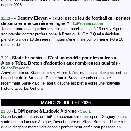
depuis 2023.
« Destiny Eleven » : quel est ce jeu de football qui permet
11:31 -
de simuler une carrière en ligne ?
- LaProvence.com
Jouer le tournoi du quartier la veille d’un match officiel à 16 ans ? Signer
son premier contrat professionnel à Brest ou à l’OM ? Quelle décision
prendre lors des 10 dernières minutes d’une finale où l’on mène 1-0 à 10
minutes de…
Stade briochin. « C’est un modèle pour les autres » :
7:29 -
Alexis Taïpa, Breton d’adoption aux nombreuses qualités
-
Ouest-France.fr
Arrivé cet été au Stade briochin, Alexis Taïpa, mâconnais d’origine, est un
baroudeur de la Bretagne. Passé par le Stade brestois ou encore
récemment Saint-Malo, le latéral gauche est prêt à écrire une nouvelle
histoire avec les Griffons.
MARDI 28 JUILLET 2026
L’OM pense à Ludovic Ajorque
22:30 -
- Sport.fr
Selon les informations de But!, le nouveau directeur sportif Grégory Lorenzi
s’intéresse à Ludovic Ajorque, l’avant-centre du Stade Brestois. Une cible
que le dirigeant marseillais connaît parfaitement après son passage en