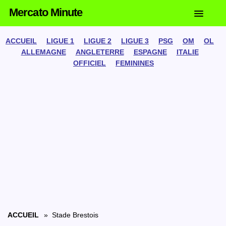
Mercato Minute
ACCUEIL
LIGUE 1
LIGUE 2
LIGUE 3
PSG
OM
OL
ALLEMAGNE
ANGLETERRE
ESPAGNE
ITALIE
OFFICIEL
FEMININES
ACCUEIL
» Stade Brestois