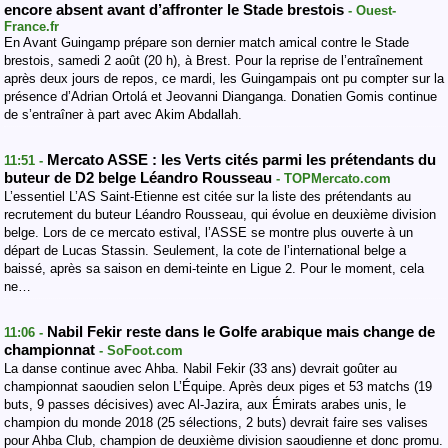
encore absent avant d’affronter le Stade brestois
- Ouest-
France.fr
En Avant Guingamp prépare son dernier match amical contre le Stade
brestois, samedi 2 août (20 h), à Brest. Pour la reprise de l’entraînement
après deux jours de repos, ce mardi, les Guingampais ont pu compter sur la
présence d’Adrian Ortolá et Jeovanni Dianganga. Donatien Gomis continue
de s’entraîner à part avec Akim Abdallah.
Mercato ASSE : les Verts cités parmi les prétendants du
11:51 -
buteur de D2 belge Léandro Rousseau
- TOPMercato.com
L’essentiel L’AS Saint-Etienne est citée sur la liste des prétendants au
recrutement du buteur Léandro Rousseau, qui évolue en deuxième division
belge. Lors de ce mercato estival, l’ASSE se montre plus ouverte à un
départ de Lucas Stassin. Seulement, la cote de l’international belge a
baissé, après sa saison en demi-teinte en Ligue 2. Pour le moment, cela
ne…
Nabil Fekir reste dans le Golfe arabique mais change de
11:06 -
championnat
- SoFoot.com
La danse continue avec Ahba. Nabil Fekir (33 ans) devrait goûter au
championnat saoudien selon L’Équipe. Après deux piges et 53 matchs (19
buts, 9 passes décisives) avec Al-Jazira, aux Émirats arabes unis, le
champion du monde 2018 (25 sélections, 2 buts) devrait faire ses valises
pour Ahba Club, champion de deuxième division saoudienne et donc promu.