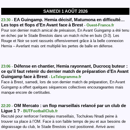
SAMEDI 1 AOÛT 2026
EA Guingamp. Hemia décisif, Matumona en difficulté…
23:30 -
Les tops et flops d’En Avant face à Brest
- Ouest-France.fr
Pour son dernier match amical de présaison, En Avant Guingamp a été tenu
en échec par le Stade Brestois dans un match riche en buts (3-3). Les
Rouge et Noir se sont rassurés offensivement grâce à la belle connexion
Hemia – Averlant mais ont multiplié les pertes de balle en défense.
Défense en chantier, Hemia rayonnant, Ducrocq buteur :
23:06 -
ce qu’il faut retenir du dernier match de préparation d’En Avant
Guingamp face à Brest
- LeTelegramme.fr
Face à Brest, samedi, lors de son dernier match de préparation, En Avant
Guingamp a offert quelques séquences collectives encourageantes mais
manque encore de certitudes.
OM Mercato : un flop marseillais relancé par un club de
22:20 -
Ligue 1 ?
- BUTFootballClub.fr
Recruté pour renforcer l’entrejeu marseillais, Tochukwu Nnadi peine à
trouver sa place à l’OM. Face à son faible temps de jeu et aux besoins de
dégraissage du club, le Stade Brestois s’est positionné. Arrivé avec