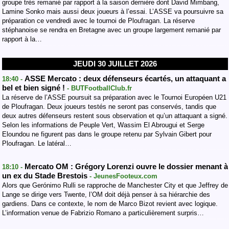
groupe très remanié par rapport à la saison dernière dont David Mimbang,
Lamine Sonko mais aussi deux joueurs à l’essai. L’ASSE va poursuivre sa
préparation ce vendredi avec le tournoi de Ploufragan. La réserve
stéphanoise se rendra en Bretagne avec un groupe largement remanié par
rapport à la…
JEUDI 30 JUILLET 2026
ASSE Mercato : deux défenseurs écartés, un attaquant a
18:40 -
bel et bien signé !
- BUTFootballClub.fr
La réserve de l’ASSE poursuit sa préparation avec le Tournoi Européen U21
de Ploufragan. Deux joueurs testés ne seront pas conservés, tandis que
deux autres défenseurs restent sous observation et qu’un attaquant a signé.
Selon les informations de Peuple Vert, Wassim El Abrougui et Serge
Eloundou ne figurent pas dans le groupe retenu par Sylvain Gibert pour
Ploufragan. Le latéral…
Mercato OM : Grégory Lorenzi ouvre le dossier menant à
18:10 -
un ex du Stade Brestois
- JeunesFooteux.com
Alors que Gerónimo Rulli se rapproche de Manchester City et que Jeffrey de
Lange se dirige vers Twente, l’OM doit déjà penser à sa hiérarchie des
gardiens. Dans ce contexte, le nom de Marco Bizot revient avec logique.
L’information venue de Fabrizio Romano a particulièrement surpris…