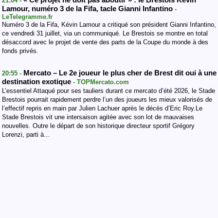
« Ce projet ne doit pas aboutir » : le Brestois Kévin
21:04 -
Lamour, numéro 3 de la Fifa, tacle Gianni Infantino
-
LeTelegramme.fr
Numéro 3 de la Fifa, Kévin Lamour a critiqué son président Gianni Infantino,
ce vendredi 31 juillet, via un communiqué. Le Brestois se montre en total
désaccord avec le projet de vente des parts de la Coupe du monde à des
fonds privés.
Mercato – Le 2e joueur le plus cher de Brest dit oui à une
20:55 -
destination exotique
- TOPMercato.com
L’essentiel Attaqué pour ses tauliers durant ce mercato d’été 2026, le Stade
Brestois pourrait rapidement perdre l’un des joueurs les mieux valorisés de
l’effectif repris en main par Julien Lachuer après le décès d’Eric Roy.Le
Stade Brestois vit une intersaison agitée avec son lot de mauvaises
nouvelles. Outre le départ de son historique directeur sportif Grégory
Lorenzi, parti à…