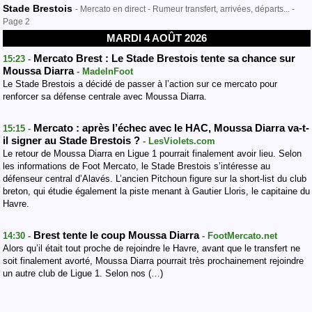
Stade Brestois
- Mercato en direct - Rumeur transfert, arrivées, départs... -
Page 2
MARDI 4 AOÛT 2026
Mercato Brest : Le Stade Brestois tente sa chance sur
15:23 -
Moussa Diarra
- MadeInFoot
Le Stade Brestois a décidé de passer à l’action sur ce mercato pour
renforcer sa défense centrale avec Moussa Diarra.
Mercato : après l’échec avec le HAC, Moussa Diarra va-t-
15:15 -
il signer au Stade Brestois ?
- LesViolets.com
Le retour de Moussa Diarra en Ligue 1 pourrait finalement avoir lieu. Selon
les informations de Foot Mercato, le Stade Brestois s’intéresse au
défenseur central d’Alavés. L’ancien Pitchoun figure sur la short-list du club
breton, qui étudie également la piste menant à Gautier Lloris, le capitaine du
Havre.
Brest tente le coup Moussa Diarra
14:30 -
- FootMercato.net
Alors qu’il était tout proche de rejoindre le Havre, avant que le transfert ne
soit finalement avorté, Moussa Diarra pourrait très prochainement rejoindre
un autre club de Ligue 1. Selon nos (…)