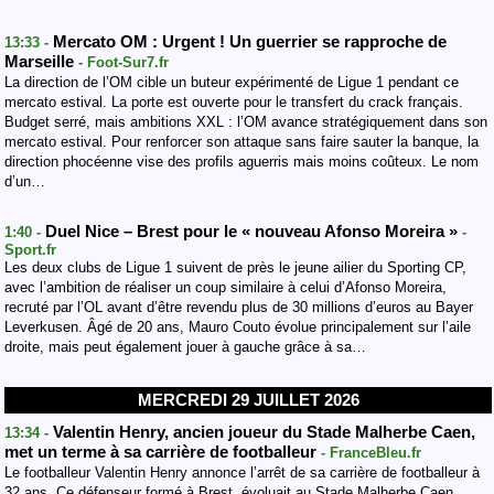
Mercato OM : Urgent ! Un guerrier se rapproche de
13:33 -
Marseille
- Foot-Sur7.fr
La direction de l’OM cible un buteur expérimenté de Ligue 1 pendant ce
mercato estival. La porte est ouverte pour le transfert du crack français.
Budget serré, mais ambitions XXL : l’OM avance stratégiquement dans son
mercato estival. Pour renforcer son attaque sans faire sauter la banque, la
direction phocéenne vise des profils aguerris mais moins coûteux. Le nom
d’un…
Duel Nice – Brest pour le « nouveau Afonso Moreira »
1:40 -
-
Sport.fr
Les deux clubs de Ligue 1 suivent de près le jeune ailier du Sporting CP,
avec l’ambition de réaliser un coup similaire à celui d’Afonso Moreira,
recruté par l’OL avant d’être revendu plus de 30 millions d’euros au Bayer
Leverkusen. Âgé de 20 ans, Mauro Couto évolue principalement sur l’aile
droite, mais peut également jouer à gauche grâce à sa…
MERCREDI 29 JUILLET 2026
Valentin Henry, ancien joueur du Stade Malherbe Caen,
13:34 -
met un terme à sa carrière de footballeur
- FranceBleu.fr
Le footballeur Valentin Henry annonce l’arrêt de sa carrière de footballeur à
32 ans. Ce défenseur formé à Brest, évoluait au Stade Malherbe Caen