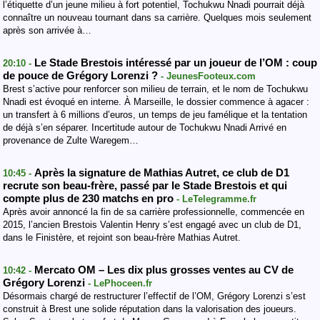
l’étiquette d’un jeune milieu à fort potentiel, Tochukwu Nnadi pourrait déjà
connaître un nouveau tournant dans sa carrière. Quelques mois seulement
après son arrivée à…
Le Stade Brestois intéressé par un joueur de l’OM : coup
20:10 -
de pouce de Grégory Lorenzi ?
- JeunesFooteux.com
Brest s’active pour renforcer son milieu de terrain, et le nom de Tochukwu
Nnadi est évoqué en interne. À Marseille, le dossier commence à agacer :
un transfert à 6 millions d’euros, un temps de jeu famélique et la tentation
de déjà s’en séparer. Incertitude autour de Tochukwu Nnadi Arrivé en
provenance de Zulte Waregem…
Après la signature de Mathias Autret, ce club de D1
10:45 -
recrute son beau-frère, passé par le Stade Brestois et qui
compte plus de 230 matchs en pro
- LeTelegramme.fr
Après avoir annoncé la fin de sa carrière professionnelle, commencée en
2015, l’ancien Brestois Valentin Henry s’est engagé avec un club de D1,
dans le Finistère, et rejoint son beau-frère Mathias Autret.
Mercato OM – Les dix plus grosses ventes au CV de
10:42 -
Grégory Lorenzi
- LePhoceen.fr
Désormais chargé de restructurer l’effectif de l’OM, Grégory Lorenzi s’est
construit à Brest une solide réputation dans la valorisation des joueurs.