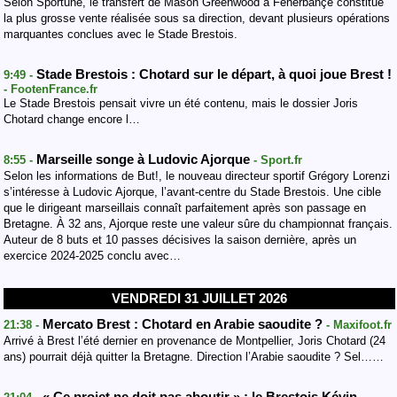
Selon Sportune, le transfert de Mason Greenwood à Fenerbahçe constitue
la plus grosse vente réalisée sous sa direction, devant plusieurs opérations
marquantes conclues avec le Stade Brestois.
Stade Brestois : Chotard sur le départ, à quoi joue Brest !
9:49 -
- FootenFrance.fr
Le Stade Brestois pensait vivre un été contenu, mais le dossier Joris
Chotard change encore l…
Marseille songe à Ludovic Ajorque
8:55 -
- Sport.fr
Selon les informations de But!, le nouveau directeur sportif Grégory Lorenzi
s’intéresse à Ludovic Ajorque, l’avant-centre du Stade Brestois. Une cible
que le dirigeant marseillais connaît parfaitement après son passage en
Bretagne. À 32 ans, Ajorque reste une valeur sûre du championnat français.
Auteur de 8 buts et 10 passes décisives la saison dernière, après un
exercice 2024-2025 conclu avec…
VENDREDI 31 JUILLET 2026
Mercato Brest : Chotard en Arabie saoudite ?
21:38 -
- Maxifoot.fr
Arrivé à Brest l’été dernier en provenance de Montpellier, Joris Chotard (24
ans) pourrait déjà quitter la Bretagne. Direction l’Arabie saoudite ? Sel……