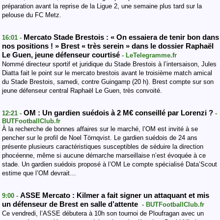
préparation avant la reprise de la Ligue 2, une semaine plus tard sur la
pelouse du FC Metz.
Mercato Stade Brestois : « On essaiera de tenir bon dans
16:01 -
nos positions ! » Brest « très serein » dans le dossier Raphaël
Le Guen, jeune défenseur courtisé
- LeTelegramme.fr
Nommé directeur sportif et juridique du Stade Brestois à l’intersaison, Jules
Diatta fait le point sur le mercato brestois avant le troisième match amical
du Stade Brestois, samedi, contre Guingamp (20 h). Brest compte sur son
jeune défenseur central Raphaël Le Guen, très convoité.
OM : Un gardien suédois à 2 M€ conseillé par Lorenzi ?
12:21 -
-
BUTFootballClub.fr
À la recherche de bonnes affaires sur le marché, l’OM est invité à se
pencher sur le profil de Noel Törnqvist. Le gardien suédois de 24 ans
présente plusieurs caractéristiques susceptibles de séduire la direction
phocéenne, même si aucune démarche marseillaise n’est évoquée à ce
stade. Un gardien suédois proposé à l’OM Le compte spécialisé Data’Scout
estime que l’OM devrait…
ASSE Mercato : Kilmer a fait signer un attaquant et mis
9:00 -
un défenseur de Brest en salle d’attente
- BUTFootballClub.fr
Ce vendredi, l’ASSE débutera à 10h son tournoi de Ploufragan avec un